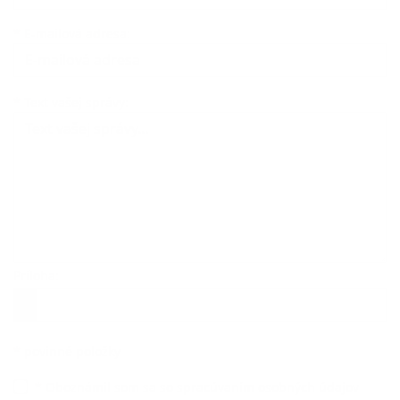
*
E-mailová adresa:
Text vašej správy...
*
Text vašej správy:
Príloha:
Príloha
*
povinné položky
*
Oboznámil som sa so
spracúvaním osobných údajov