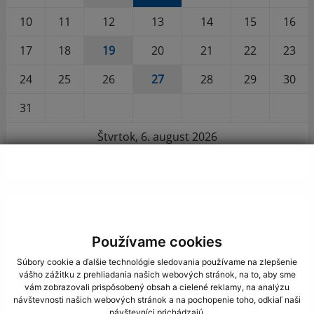
10
11
12
13
14
15
16
17
18
19
20
21
22
23
24
25
26
27
28
29
30
31
Štvrtok, 6. august 2026
Meniny má Jozefína
ÚRADNÁ TABUĽA
Používame cookies
05.08.2026
Súbory cookie a ďalšie technológie sledovania používame na zlepšenie
Zverejnenie emailovej adresy na doručenie
vášho zážitku z prehliadania našich webových stránok, na to, aby sme
oznámenia o delegovaní člena a náhradníka do
vám zobrazovali prispôsobený obsah a cielené reklamy, na analýzu
miestnej volebnej komisie
návštevnosti našich webových stránok a na pochopenie toho, odkiaľ naši
návštevníci prichádzajú.