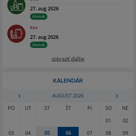
27. aug 2026
štvrtok
Kov
27. aug 2026
štvrtok
zobraziť ďalšie
KALENDÁR
AUGUST 2026
PO
UT
ST
ŠT
PI
SO
NE
01
02
03
04
05
06
07
08
09