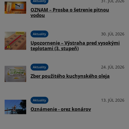
026
31. JÚL 2026
Aktuality
OZNAM – Prosba o šetrenie pitnou
vodou
é
30. JÚL 2026
Aktuality
Upozornenie – Výstraha pred vysokými
026
teplotami (3. stupeň)
24. JÚL 2026
Aktuality
Zber použitého kuchynského oleja
026
13. JÚL 2026
Aktuality
Oznámenie - orez konárov
026