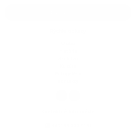
Google reCaptcha Response
Odoslať správu
Rýchle odkazy
O obci
História
Školstvo
Kultúra
Fotogaléria
Kontakty
Kontaktné informácie
+421 35 777 91 31