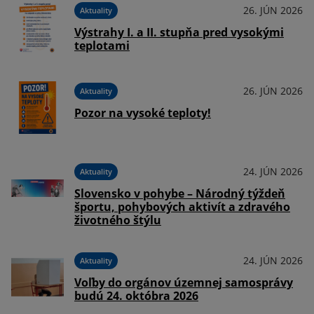
26. JÚN 2026
Aktuality
Výstrahy I. a II. stupňa pred vysokými
026
teplotami
om
26. JÚN 2026
Aktuality
Pozor na vysoké teploty!
026
e
ky
24. JÚN 2026
Aktuality
Slovensko v pohybe – Národný týždeň
športu, pohybových aktivít a zdravého
026
životného štýlu
24. JÚN 2026
Aktuality
Voľby do orgánov územnej samosprávy
budú 24. októbra 2026
026