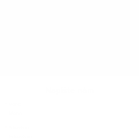
Napíšte nám
Meno
Priezvisko
E-mailová adresa
*
Meno:
*
Priezvisko: