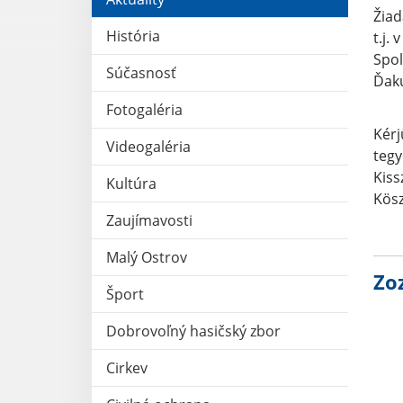
Žiad
História
t.j.
Spol
Súčasnosť
Ďaku
Fotogaléria
Kérj
Videogaléria
tegy
Kiss
Kultúra
Kösz
Zaujímavosti
Malý Ostrov
Zo
Šport
Dobrovoľný hasičský zbor
Cirkev