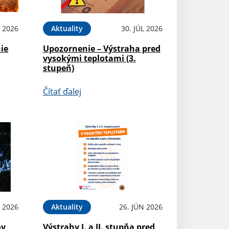
L 2026
Aktuality
30. JÚL 2026
ie
Upozornenie – Výstraha pred
vysokými teplotami (3.
stupeň)
Čítať ďalej
L 2026
Aktuality
26. JÚN 2026
ov
Výstrahy I. a II. stupňa pred