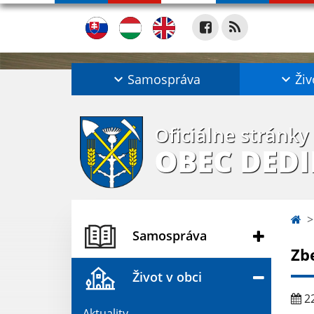
Samospráva
Živ
Oficiálne stránky
OBEC DED
Samospráva
Zb
Život v obci
22
Aktuality