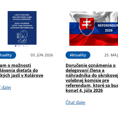
tuality
03. JÚN 2026
Aktuality
25. MÁJ
am o možnosti
Doručenie oznámenia o
lásenia dieťaťa do
delegovaní člena a
kých jaslí v Kolárove
náhradníka do okrskove
volebnej komisie pre
referendum, ktoré sa bu
ť ďalej
konať 4. júla 2026
Čítať ďalej