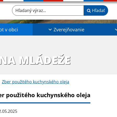
Hľadaný výraz...
Hľadať
ot v obci
Zverejňovanie
INA MLÁDEŽE
Zber použitého kuchynského oleja
er použitého kuchynského oleja
.05.2025