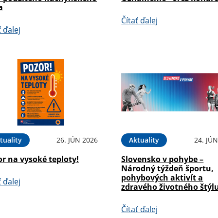
a
Čítať ďalej
ť ďalej
tuality
26. JÚN 2026
Aktuality
24. JÚ
r na vysoké teploty!
Slovensko v pohybe –
Národný týždeň športu,
pohybových aktivít a
ť ďalej
zdravého životného štýl
Čítať ďalej