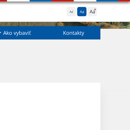
Aa
Aa
Aa
Ako vybaviť
Kontakty