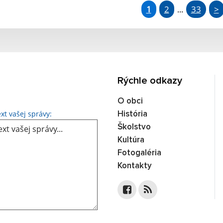
1
2
33
>
...
Rýchle odkazy
O obci
Text vašej správy...
xt vašej správy:
História
Školstvo
Kultúra
Fotogaléria
Kontakty