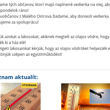
ame tých občanov, ktorí majú naplnené vedierka na olej, aby 
 v pondelok ráno!
uobčanov z Malého Ostrova žiadame, aby doniesli vedierka
jeme za spoluprácu! 
ük azokat a lakosokat, akiknek megtelt az olajos vödre, hogy
ék ki a ház elé!
zigeti lakosainkat kérjük, hogy az olajos vödröket helyezzék e
önjük szépen az együttműködést! 
znam aktualít: