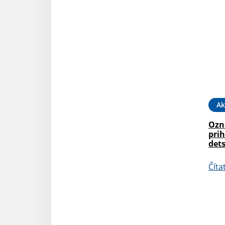
Ak
Ozn
prih
dets
Číta