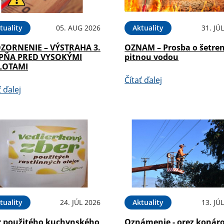
tuality
05. AUG 2026
Aktuality
31. JÚ
ZORNENIE – VÝSTRAHA 3.
OZNAM – Prosba o šetren
PŇA PRED VYSOKÝMI
pitnou vodou
LOTAMI
Čítať ďalej
ť ďalej
tuality
24. JÚL 2026
Aktuality
13. JÚ
r použitého kuchynského
Oznámenie - orez konár