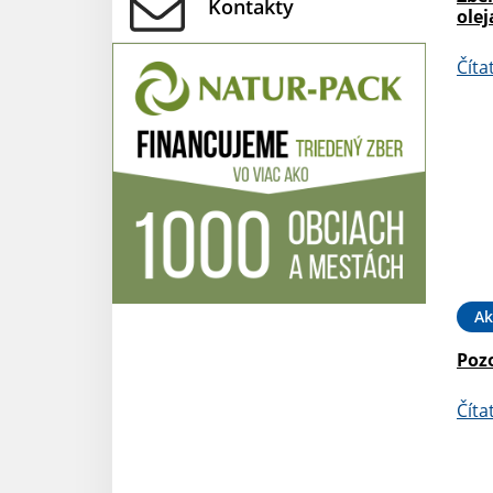
Kontakty
olej
Číta
Ak
Pozo
Číta