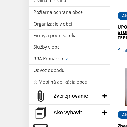
Civilná ochrana
Požiarna ochrana obce
Ak
Organizácie v obci
UPO
STU
Firmy a podnikatelia
TEP
Služby v obci
Číta
RRA Komárno
Odvoz odpadu
☆ Mobilná aplikácia obce
Zverejňovanie
Ako vybaviť
Ak
Zbe