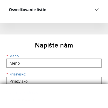
Osvedčovanie listín
Napíšte nám
Meno
Priezvisko
E-mailová adresa
*
Meno:
*
Priezvisko:
*
E-mailová adresa: