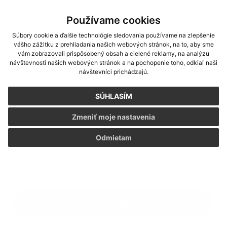
Text vašej správy...
*
Text vašej správy:
Používame cookies
Súbory cookie a ďalšie technológie sledovania používame na zlepšenie
vášho zážitku z prehliadania našich webových stránok, na to, aby sme
vám zobrazovali prispôsobený obsah a cielené reklamy, na analýzu
návštevnosti našich webových stránok a na pochopenie toho, odkiaľ naši
návštevníci prichádzajú.
SÚHLASÍM
Príloha:
Zmeniť moje nastavenia
Príloha
Odmietam
*
povinné položky
*
Oboznámil som sa so
spracúvaním osobných údajov
Google reCaptcha Response
Odoslať správu