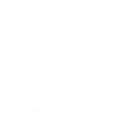
Rýchle odkazy
O obci
História
Školstvo
Kultúra
Fotogaléria
Kontakty
Kontaktné informácie
+421 35 777 91 31
info@obecdedinamladeze.sk