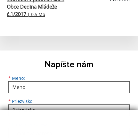
Obce Dedina Mládeže
č.1/2017
| 0.5 Mb
Napíšte nám
Meno
Priezvisko
E-mailová adresa
*
Meno:
*
Priezvisko:
*
E-mailová adresa: