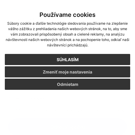
Text vašej správy...
*
Text vašej správy:
Používame cookies
Súbory cookie a ďalšie technológie sledovania používame na zlepšenie
vášho zážitku z prehliadania našich webových stránok, na to, aby sme
vám zobrazovali prispôsobený obsah a cielené reklamy, na analýzu
návštevnosti našich webových stránok a na pochopenie toho, odkiaľ naši
návštevníci prichádzajú.
SÚHLASÍM
Zmeniť moje nastavenia
Príloha:
Príloha
Odmietam
*
povinné položky
*
Oboznámil som sa so
spracúvaním osobných údajov
Google reCaptcha Response
Odoslať správu