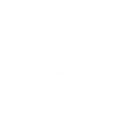
Rýchle odkazy
O obci
História
Školstvo
Kultúra
Fotogaléria
Kontakty
Kontaktné informácie
+421 35 777 91 31
info@obecdedinamladeze.sk