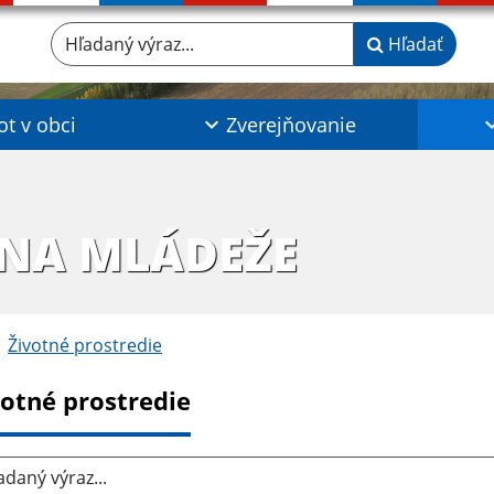
Hľadaný výraz...
Hľadať
ot v obci
Zverejňovanie
INA MLÁDEŽE
Životné prostredie
votné prostredie
aný výraz...