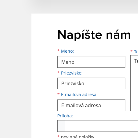
Napíšte nám
Meno
Priezvisko
E-mailová adresa
*
Meno:
*
Te
*
Priezvisko:
*
E-mailová adresa:
Príloha:
Príloha
*
povinné položky