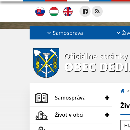
Samospráva
Živ
Oficiálne stránky
OBEC DED
Samospráva
Ži
Život v obci
Hľad