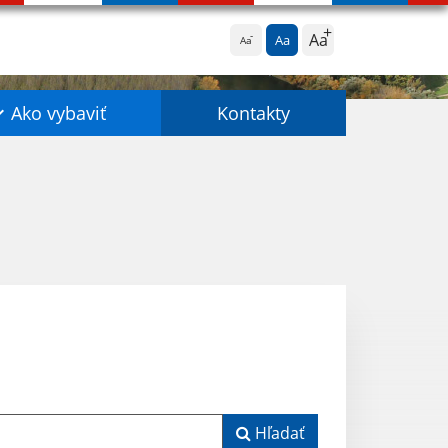
Aa
Aa
Aa
Ako vybaviť
Kontakty
Hľadať