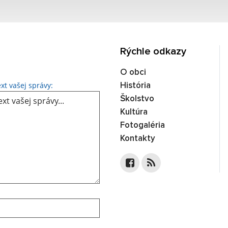
Rýchle odkazy
O obci
Text vašej správy...
xt vašej správy:
História
Školstvo
Kultúra
Fotogaléria
Kontakty