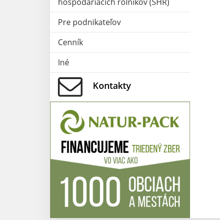
hospodáriacich roľníkov (SHR)
Pre podnikateľov
Cenník
Iné
Kontakty