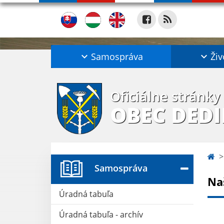
Samospráva
Živ
Oficiálne stránky
OBEC DED
Samospráva
Na
Úradná tabuľa
Úradná tabuľa - archív