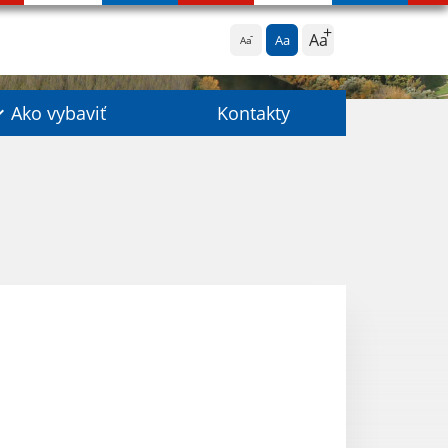
Aa
Aa
Aa
Ako vybaviť
Kontakty