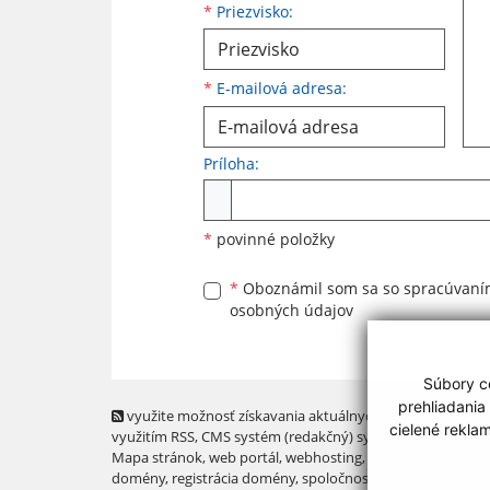
*
Priezvisko:
*
E-mailová adresa:
Príloha:
Príloha
*
povinné položky
*
Oboznámil som sa so
spracúvan
osobných údajov
Súbory co
prehliadania
využite možnosť získavania aktuálnych informácií s
cielené rekla
využitím RSS
, CMS systém (redakčný) systém ECHELON 2,
Mapa stránok
,
web portál
,
webhosting
,
webex.digital, s.r.o
domény
,
registrácia domény
,
spoločnosť webex.digital, s.r.