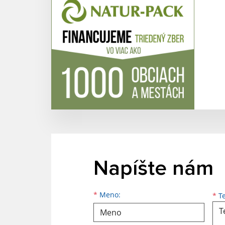
Napíšte nám
Meno
Priezvisko
E-mailová adresa
*
Meno:
*
Te