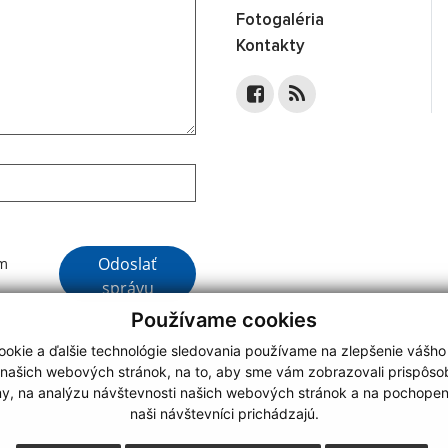
Fotogaléria
Kontakty
Google reCaptcha Response
Odoslať
ím
správu
Používame cookies
okie a ďalšie technológie sledovania používame na zlepšenie vášho
 našich webových stránok, na to, aby sme vám zobrazovali prispôs
my, na analýzu návštevnosti našich webových stránok a na pochopeni
webdesign
|
naši návštevníci prichádzajú.
.
,
o.
,