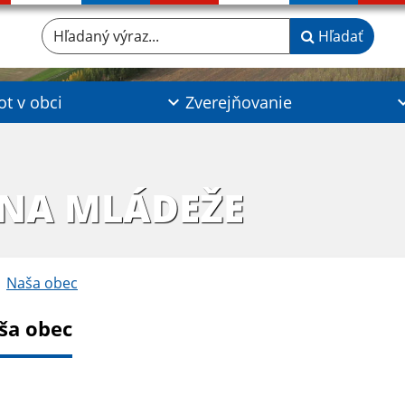
Hľadaný výraz...
Hľadať
ot v obci
Zverejňovanie
INA MLÁDEŽE
Naša obec
ša obec