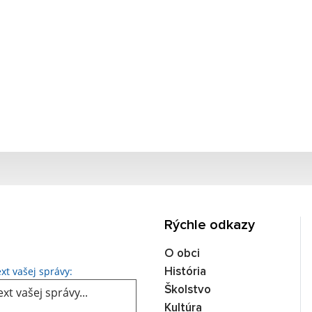
Rýchle odkazy
O obci
Text vašej správy...
xt vašej správy:
História
Školstvo
Kultúra