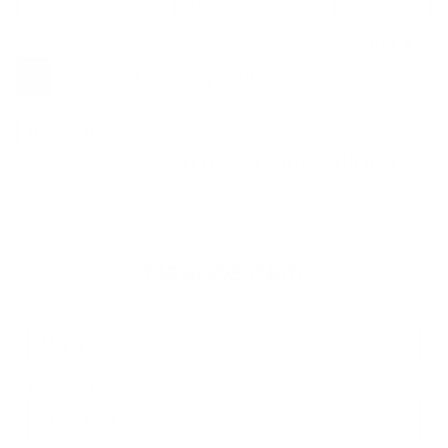
RSS
1
2
3
4
5
...
18
»
načítať ďalšie ...
Generované portálom
Uradne.sk
Napíšte nám
Meno
Priezvisko
E-mailová adresa
*
Meno:
*
Priezvisko: