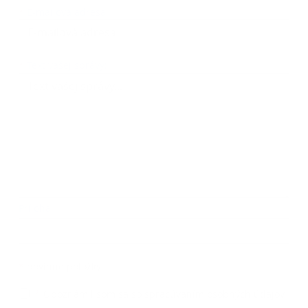
*
E-mailová adresa:
Text vašej správy...
*
Text vašej správy:
Príloha:
Príloha
*
povinné položky
*
Oboznámil som sa so
spracúvaním osobných údajov