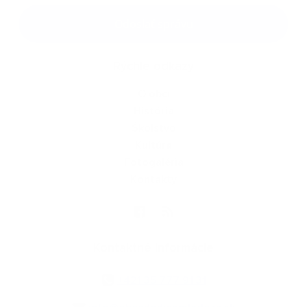
Google reCaptcha Response
Odoslať správu
Rýchle odkazy
O obci
História
Školstvo
Kultúra
Fotogaléria
Kontakty
Kontaktné informácie
+421 35 777 91 31