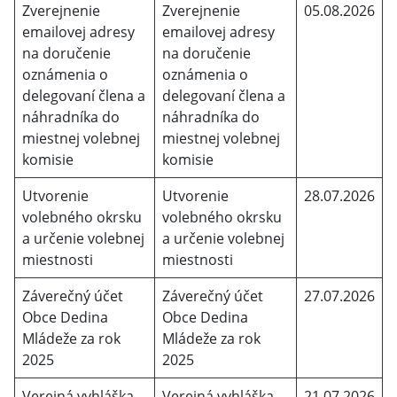
Zverejnenie
Zverejnenie
05.08.2026
emailovej adresy
emailovej adresy
na doručenie
na doručenie
oznámenia o
oznámenia o
delegovaní člena a
delegovaní člena a
náhradníka do
náhradníka do
miestnej volebnej
miestnej volebnej
komisie
komisie
Utvorenie
Utvorenie
28.07.2026
volebného okrsku
volebného okrsku
a určenie volebnej
a určenie volebnej
miestnosti
miestnosti
Záverečný účet
Záverečný účet
27.07.2026
Obce Dedina
Obce Dedina
Mládeže za rok
Mládeže za rok
2025
2025
Verejná vyhláška -
Verejná vyhláška -
21.07.2026