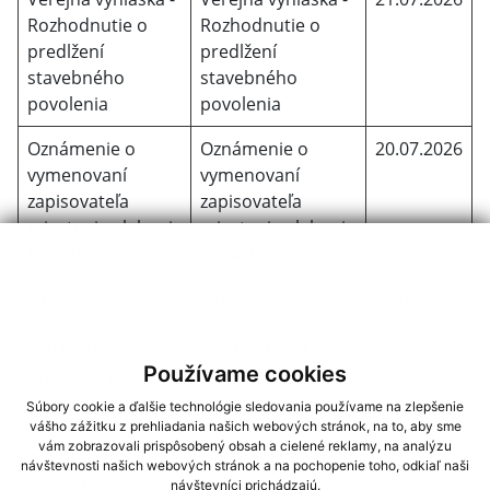
Rozhodnutie o
Rozhodnutie o
predlžení
predlžení
stavebného
stavebného
povolenia
povolenia
Oznámenie o
Oznámenie o
20.07.2026
vymenovaní
vymenovaní
zapisovateľa
zapisovateľa
miestnej volebnej
miestnej volebnej
komisie
komisie
Určenie a
Určenie a
20.07.2026
zverejnenie
zverejnenie
volebného
volebného obvodu
Používame cookies
obvodu a počtu
a počtu poslancov
poslancov
Obecného
Súbory cookie a ďalšie technológie sledovania používame na zlepšenie
vášho zážitku z prehliadania našich webových stránok, na to, aby sme
Obecného
zastupiteľstva
vám zobrazovali prispôsobený obsah a cielené reklamy, na analýzu
zastupiteľstva
Dedina Mládeže
návštevnosti našich webových stránok a na pochopenie toho, odkiaľ naši
Dedina Mládeže
návštevníci prichádzajú.