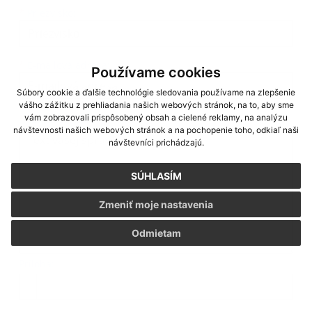
*
Priezvisko:
*
E-mailová adresa:
Používame cookies
Súbory cookie a ďalšie technológie sledovania používame na zlepšenie
vášho zážitku z prehliadania našich webových stránok, na to, aby sme
Text vašej správy...
*
Text vašej správy:
vám zobrazovali prispôsobený obsah a cielené reklamy, na analýzu
návštevnosti našich webových stránok a na pochopenie toho, odkiaľ naši
návštevníci prichádzajú.
SÚHLASÍM
Zmeniť moje nastavenia
Odmietam
Príloha:
Príloha