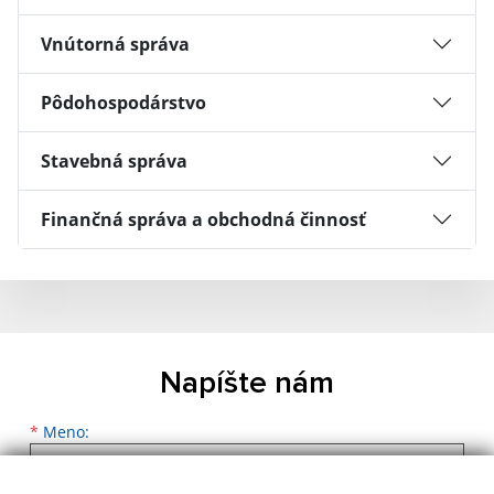
Vnútorná správa
Pôdohospodárstvo
Stavebná správa
Finančná správa a obchodná činnosť
Napíšte nám
Meno
Priezvisko
E-mailová adresa
*
Meno: