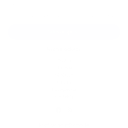
*
povinné položky
*
Oboznámil som sa so
spracúvaním osobných údajov
Google reCaptcha Response
Odoslať správu
Rýchle odkazy
O obci
História
Školstvo
Kultúra
Fotogaléria
Kontakty
Kontaktné informácie