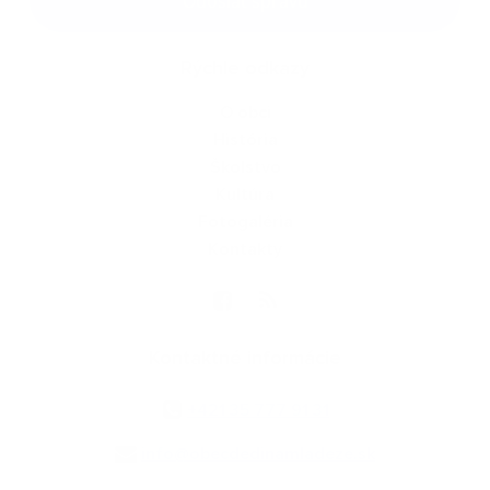
Odoslať správu
Rýchle odkazy
O obci
História
Školstvo
Kultúra
Fotogaléria
Kontakty
Kontaktné informácie
+421 35 777 91 31
info@obecdedinamladeze.sk