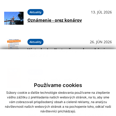
13. JÚL 2026
Aktuality
Oznámenie - orez konárov
26. JÚN 2026
Aktuality
Výstrahy I. a II. stupňa pred vysokými
teplotami
26. JÚN 2026
Aktuality
Pozor na vysoké teploty!
Používame cookies
Súbory cookie a ďalšie technológie sledovania používame na zlepšenie
vášho zážitku z prehliadania našich webových stránok, na to, aby sme
24. JÚN 2026
Aktuality
vám zobrazovali prispôsobený obsah a cielené reklamy, na analýzu
návštevnosti našich webových stránok a na pochopenie toho, odkiaľ naši
Slovensko v pohybe – Národný týždeň
návštevníci prichádzajú.
športu, pohybových aktivít a zdravého