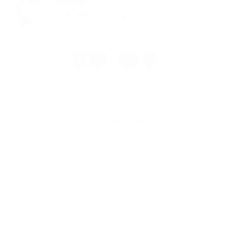
OZNAM – Výskyt podozrenia na
myxomatózu u zajacov
1
2
33
>
...
Napíšte nám
Meno
Priezvisko
E-mailová adresa
*
Meno:
*
Priezvisko:
*
E-mailová adresa: