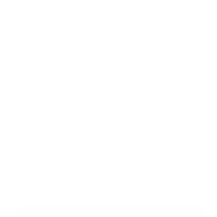
Text vašej správy...
*
Text vašej správy:
Príloha:
Príloha
*
povinné položky
*
Oboznámil som sa so
spracúvaním osobných údajov
Google reCaptcha Response