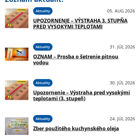
05. AUG 2026
Aktuality
UPOZORNENIE – VÝSTRAHA 3. STUPŇA
PRED VYSOKÝMI TEPLOTAMI
31. JÚL 2026
Aktuality
OZNAM – Prosba o šetrenie pitnou
vodou
30. JÚL 2026
Aktuality
Upozornenie – Výstraha pred vysokými
teplotami (3. stupeň)
24. JÚL 2026
Aktuality
Zber použitého kuchynského oleja