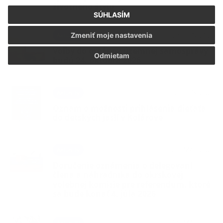
životného štýlu
SÚHLASÍM
24. JÚN 2026
Zmeniť moje nastavenia
Aktuality
Voľby do orgánov územnej samosprávy
Odmietam
budú 24. októbra 2026
03. JÚN 2026
Aktuality
Oznam o možnosti prihlásenia dieťaťa
do detských jaslí v Kolárove
25. MÁJ 2026
Aktuality
Doručenie oznámenia o delegovaní
člena a náhradníka do okrskovej
volebnej komisie pre referendum, ktoré
sa bude konať 4. júla 2026
14. MÁJ 2026
Aktuality