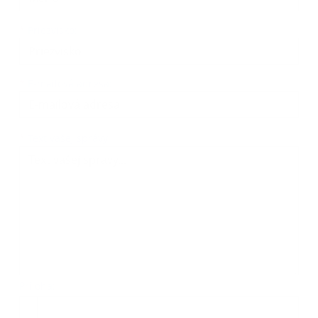
*
Priezvisko:
*
E-mailová adresa:
Text vašej správy...
*
Text vašej správy:
Príloha:
Príloha