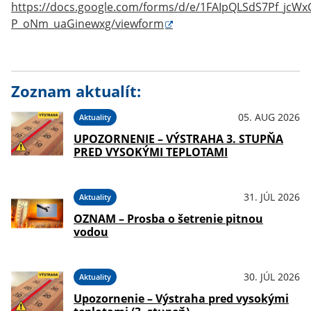
https://docs.google.com/forms/d/e/1FAIpQLSdS7Pf_jc
P_oNm_uaGinewxg/viewform
Zoznam aktualít:
05. AUG 2026
Aktuality
UPOZORNENIE – VÝSTRAHA 3. STUPŇA
PRED VYSOKÝMI TEPLOTAMI
31. JÚL 2026
Aktuality
OZNAM – Prosba o šetrenie pitnou
vodou
30. JÚL 2026
Aktuality
Upozornenie – Výstraha pred vysokými