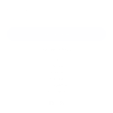
*
povinné položky
*
Oboznámil som sa so
spracúvaním osobných údajov
Google reCaptcha Response
Odoslať správu
Rýchle odkazy
O obci
História
Školstvo
Kultúra
Fotogaléria
Kontakty