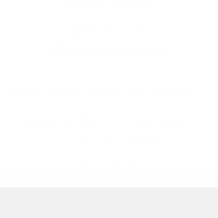
Kontaktné informácie
+421 35 777 91 31
info@obecdedinamladeze.sk
využite možnosť získavania aktuálnych informácií s využitím RSS
,
CMS systém (redakčný) systém ECHELON 2,
Mapa stránok
,
web portál
,
webhosting
,
webex.digital, s.r.o.
,
domény
,
registrácia domény
,
spoločnosť webex.digital, s.r.o.
,
technický prevádzkovateľ
Posledná aktualizácia:
05.08.2026
Vytlačiť stránku
|
Vyhlásenie o prístupnosti
Autorské práva
|
Cookies
.
.
.
.
.
.
webdesign
|