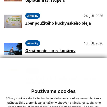
teplotami (3. stupeň)
24. JÚL 2026
Aktuality
Zber použitého kuchynského oleja
13. JÚL 2026
Aktuality
Oznámenie - orez konárov
26. JÚN 2026
Aktuality
Výstrahy I. a II. stupňa pred vysokými
teplotami
Používame cookies
26. JÚN 2026
Aktuality
Súbory cookie a ďalšie technológie sledovania používame na zlepšenie
vášho zážitku z prehliadania našich webových stránok, na to, aby sme
Pozor na vysoké teploty!
vám zobrazovali prispôsobený obsah a cielené reklamy, na analýzu