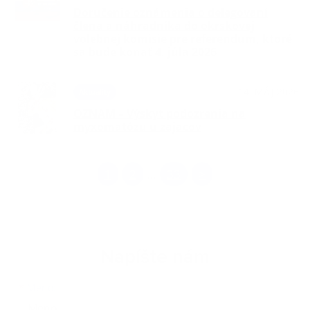
Doručenie oznámenia o delegovaní
člena a náhradníka do okrskovej
volebnej komisie pre referendum, ktoré
sa bude konať 4. júla 2026
14. MÁJ 2026
Aktuality
OZNAM – Výskyt podozrenia na
myxomatózu u zajacov
1
2
33
>
...
Napíšte nám
Meno
Priezvisko
E-mailová adresa
*
Meno: