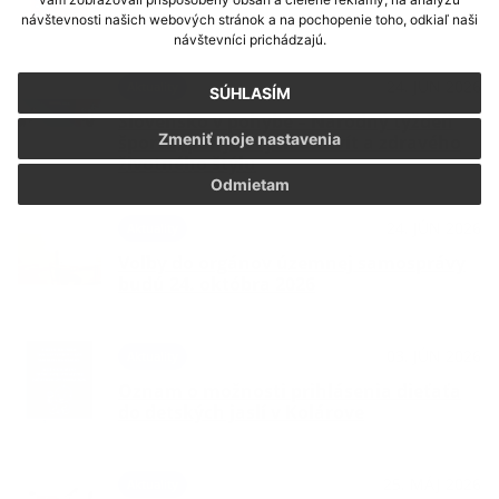
návštevnosti našich webových stránok a na pochopenie toho, odkiaľ naši
návštevníci prichádzajú.
24. JÚN 2026
Aktuality
SÚHLASÍM
Slovensko v pohybe – Národný týždeň
Zmeniť moje nastavenia
športu, pohybových aktivít a zdravého
životného štýlu
Odmietam
24. JÚN 2026
Aktuality
Voľby do orgánov územnej samosprávy
budú 24. októbra 2026
03. JÚN 2026
Aktuality
Oznam o možnosti prihlásenia dieťaťa
do detských jaslí v Kolárove
25. MÁJ 2026
Aktuality