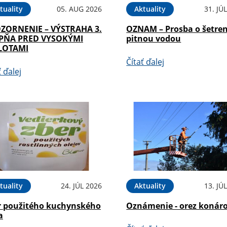
tuality
05. AUG 2026
Aktuality
31. JÚ
ZORNENIE – VÝSTRAHA 3.
OZNAM – Prosba o šetren
PŇA PRED VYSOKÝMI
pitnou vodou
LOTAMI
Čítať ďalej
ť ďalej
tuality
24. JÚL 2026
Aktuality
13. JÚ
r použitého kuchynského
Oznámenie - orez konár
a