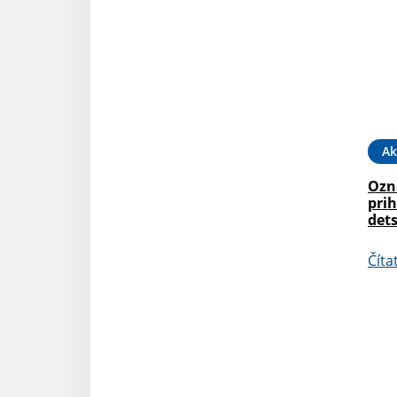
Ak
Ozn
prih
dets
Číta