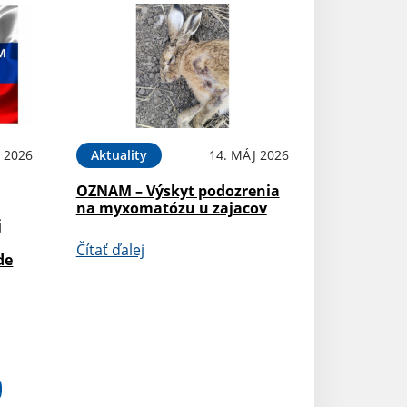
 2026
Aktuality
14. MÁJ 2026
OZNAM – Výskyt podozrenia
na myxomatózu u zajacov
j
Čítať ďalej
de