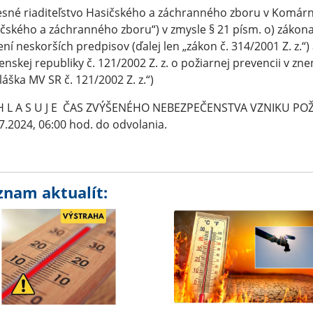
sné riaditeľstvo Hasičského a záchranného zboru v Komárne 
čského a záchranného zboru“) v zmysle § 21 písm. o) zákona
ení neskorších predpisov (ďalej len „zákon č. 314/2001 Z. z.“)
enskej republiky č. 121/2002 Z. z. o požiarnej prevencii v zn
láška MV SR č. 121/2002 Z. z.“)
 H L A S U J E ČAS ZVÝŠENÉHO NEBEZPEČENSTVA VZNIKU POŽ
7.2024, 06:00 hod. do odvolania.
znam aktualít: