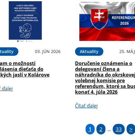
tuality
03. JÚN 2026
Aktuality
25. MÁJ
am o možnosti
Doručenie oznámenia o
lásenia dieťaťa do
delegovaní člena a
kých jaslí v Kolárove
náhradníka do okrskove
volebnej komisie pre
referendum, ktoré sa bu
ť ďalej
konať 4. júla 2026
Čítať ďalej
1
2
33
>
...