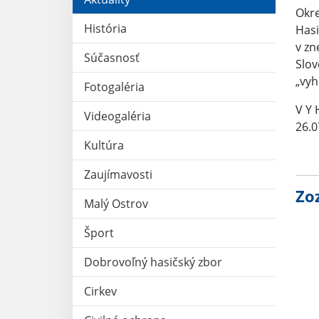
Okre
História
Hasi
v zn
Súčasnosť
Slov
„vyh
Fotogaléria
V Y
Videogaléria
26.0
Kultúra
Zaujímavosti
Zo
Malý Ostrov
Šport
Dobrovoľný hasičský zbor
Cirkev