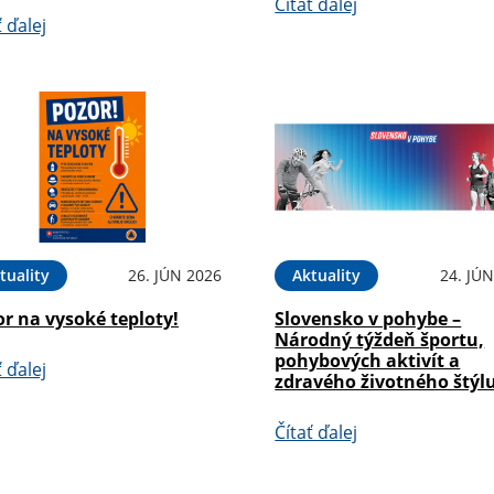
Čítať ďalej
ť ďalej
tuality
26. JÚN 2026
Aktuality
24. JÚ
r na vysoké teploty!
Slovensko v pohybe –
Národný týždeň športu,
pohybových aktivít a
ť ďalej
zdravého životného štýl
Čítať ďalej