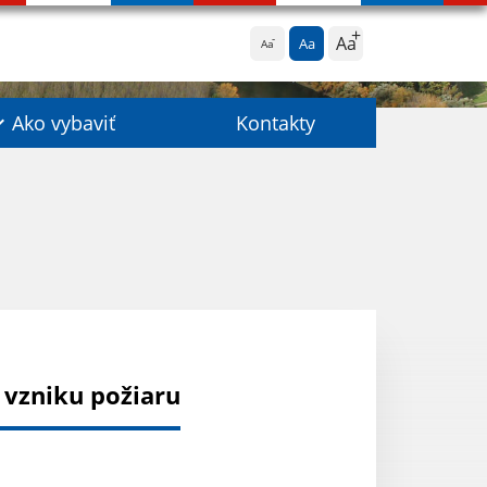
Aa
Aa
Aa
Ako vybaviť
Kontakty
 vzniku požiaru