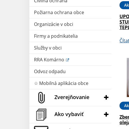
Civilná ochrana
Ak
Požiarna ochrana obce
UPO
STU
Organizácie v obci
TEP
Firmy a podnikatelia
Číta
Služby v obci
RRA Komárno
Odvoz odpadu
☆ Mobilná aplikácia obce
Zverejňovanie
Ak
Ako vybaviť
Zbe
olej