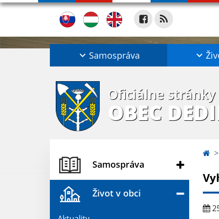
Samospráva
Živ
Oficiálne stránky
OBEC DED
Samospráva
Vy
Život v obci
25
Aktuality