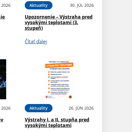
L 2026
Aktuality
30. JÚL 2026
ie
Upozornenie – Výstraha pred
vysokými teplotami (3.
stupeň)
Čítať ďalej
L 2026
Aktuality
26. JÚN 2026
ov
Výstrahy I. a II. stupňa pred
vysokými teplotami