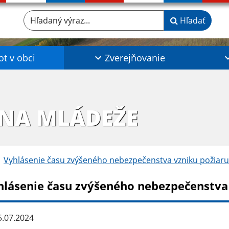
Hľadaný výraz...
Hľadať
ot v obci
Zverejňovanie
INA MLÁDEŽE
Vyhlásenie času zvýšeného nebezpečenstva vzniku požiaru
hlásenie času zvýšeného nebezpečenstva
.07.2024