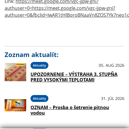
Link:
https://meet.google.com/vgc-jjpw-gni?
authuser=0<https://meet.google.com/vgc-jjpw-gni?
authuser=0&fbclid=IwAR1tHIBoroBNaaVn8ZOS7Yk7neo1c
Zoznam aktualít:
05. AUG 2026
Aktuality
UPOZORNENIE – VÝSTRAHA 3. STUPŇA
PRED VYSOKÝMI TEPLOTAMI
31. JÚL 2026
Aktuality
OZNAM – Prosba o šetrenie pitnou
vodou