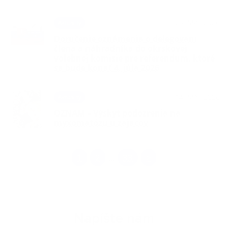
25. MÁJ 2026
Aktuality
Doručenie oznámenia o delegovaní
člena a náhradníka do okrskovej
volebnej komisie pre referendum, ktoré
sa bude konať 4. júla 2026
14. MÁJ 2026
Aktuality
OZNAM – Výskyt podozrenia na
myxomatózu u zajacov
1
2
33
>
...
Napíšte nám