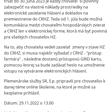
trvať do 30. júna 2023 je každý chovateľ si povinný
zabezpečiť na vlastné náklady prostriedky na
elektronické zasielanie hlásení a dokladov na
premiestnenie do CRHZ. Teda od 1. júla bude možná
komunikácia medzi chovateľmi hospodárskych zvierat
a CRHZ len v elektronickej forme, ktorá má byť povinná
pre všetkých chovateľov HZ.
Na to, aby chovatelia vedeli zasielať zmeny v stave HZ
do CRHZ, si musia najskôr vyžiadať z CRHZ - "prístup
farmára" , následne dostanú prístupovú GRID kartu,
pomocou ktorej sa bude zadávať heslo na umožnenie
vstupu na vytváranie elektronických hlásení.
Plemenárske služby SR, š.p. pripravili pre chovateľov k
danej téme online školenie, na ktoré je možné sa
bezplatne prihlásiť.
Dátum: 29.11.2022 o 13.00