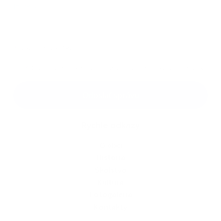
Príloha:
Príloha
*
povinné položky
*
Oboznámil som sa so
spracúvaním osobných údajov
Google reCaptcha Response
Odoslať správu
Rýchle odkazy
O obci
História
Školstvo
Kultúra
Fotogaléria
Kontakty