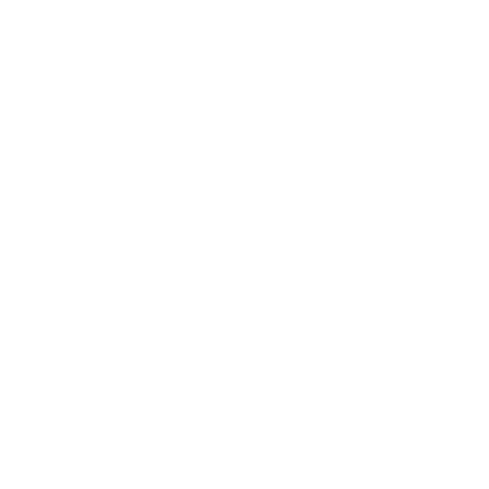
Meno
Priezvisko
E-mailová adresa
*
Meno:
*
Priezvisko:
*
E-mailová adresa:
Text vašej správy...
*
Text vašej správy: