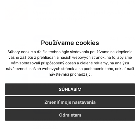
30. JÚL 2026
Aktuality
Upozornenie – Výstraha pred vysokými
teplotami (3. stupeň)
24. JÚL 2026
Aktuality
Používame cookies
Zber použitého kuchynského oleja
Súbory cookie a ďalšie technológie sledovania používame na zlepšenie
vášho zážitku z prehliadania našich webových stránok, na to, aby sme
vám zobrazovali prispôsobený obsah a cielené reklamy, na analýzu
návštevnosti našich webových stránok a na pochopenie toho, odkiaľ naši
13. JÚL 2026
návštevníci prichádzajú.
Aktuality
Oznámenie - orez konárov
SÚHLASÍM
Zmeniť moje nastavenia
26. JÚN 2026
Aktuality
Odmietam
Výstrahy I. a II. stupňa pred vysokými
teplotami