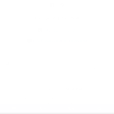
Kontaktné informácie
+421 35 777 91 31
info@obecdedinamladeze.sk
využite možnosť získavania aktuálnych informácií s využitím RSS
,
CMS systém (redakčný) systém ECHELON 2,
Mapa stránok
,
web portál
,
webhosting
,
webex.digital, s.r.o.
,
domény
,
registrácia domény
,
spoločnosť webex.digital, s.r.o.
,
technický prevádzkovateľ
Posledná aktualizácia:
05.08.2026
Vytlačiť stránku
|
Vyhlásenie o prístupnosti
Autorské práva
|
Cookies
.
.
.
.
.
.