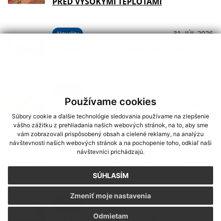
PRED VYSOKÝMI TEPLOTAMI
31. JÚL 2026
Aktuality
OZNAM – Prosba o šetrenie pitnou
vodou
30. JÚL 2026
Aktuality
Používame cookies
Upozornenie – Výstraha pred vysokými
teplotami (3. stupeň)
Súbory cookie a ďalšie technológie sledovania používame na zlepšenie
vášho zážitku z prehliadania našich webových stránok, na to, aby sme
vám zobrazovali prispôsobený obsah a cielené reklamy, na analýzu
návštevnosti našich webových stránok a na pochopenie toho, odkiaľ naši
24. JÚL 2026
Aktuality
návštevníci prichádzajú.
Zber použitého kuchynského oleja
SÚHLASÍM
Zmeniť moje nastavenia
13. JÚL 2026
Aktuality
Odmietam
Oznámenie - orez konárov