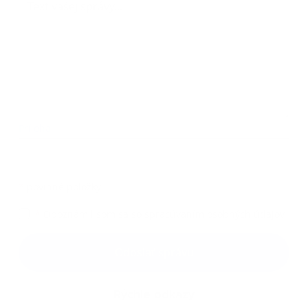
Príloha:
Príloha
*
povinné položky
*
Oboznámil som sa so
spracúvaním osobných údajov
Google reCaptcha Response
Odoslať správu
Rýchle odkazy