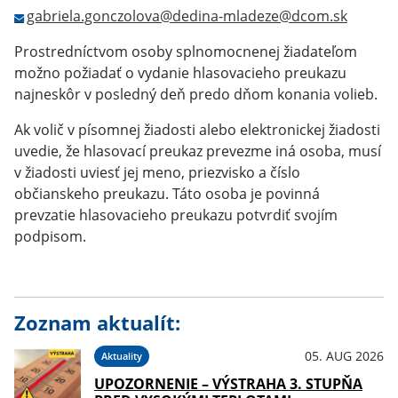
gabriela.gonczolova@dedina-mladeze@dcom.sk
Prostredníctvom osoby splnomocnenej žiadateľom
možno požiadať o vydanie hlasovacieho preukazu
najneskôr v posledný deň predo dňom konania volieb.
Ak volič v písomnej žiadosti alebo elektronickej žiadosti
uvedie, že hlasovací preukaz prevezme iná osoba, musí
v žiadosti uviesť jej meno, priezvisko a číslo
občianskeho preukazu. Táto osoba je povinná
prevzatie hlasovacieho preukazu potvrdiť svojím
podpisom.
Zoznam aktualít:
05. AUG 2026
Aktuality
UPOZORNENIE – VÝSTRAHA 3. STUPŇA