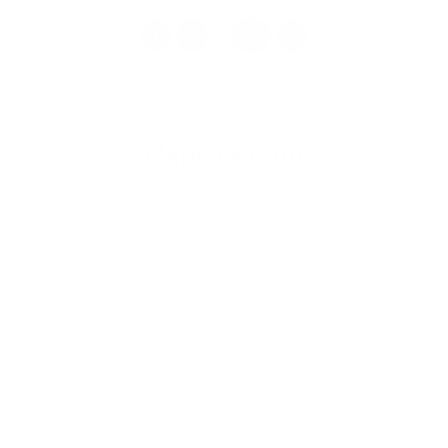
1
2
33
>
...
Napíšte nám
Meno
Priezvisko
E-mailová adresa
*
Meno:
*
Priezvisko:
*
E-mailová adresa:
Text vašej správy...
*
Text vašej správy: