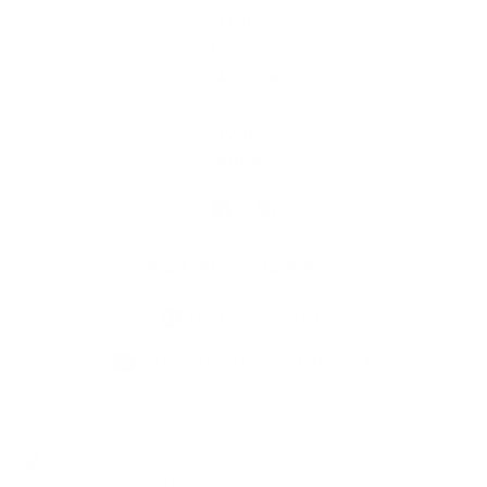
O obci
História
Školstvo
Kultúra
Fotogaléria
Kontakty
Kontaktné informácie
+421 35 777 91 31
info@obecdedinamladeze.sk
využite možnosť získavania aktuálnych informácií s využitím RSS
,
CMS systém (redakčný) systém ECHELON 2,
Mapa stránok
,
web portál
,