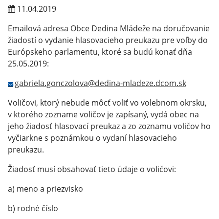
11.04.2019
Emailová adresa Obce Dedina Mládeže na doručovanie
žiadostí o vydanie hlasovacieho preukazu pre voľby do
Európskeho parlamentu, ktoré sa budú konať dňa
25.05.2019:
gabriela.gonczolova@dedina-mladeze.dcom.sk
Voličovi, ktorý nebude môcť voliť vo volebnom okrsku,
v ktorého zozname voličov je zapísaný, vydá obec na
jeho žiadosť hlasovací preukaz a zo zoznamu voličov ho
vyčiarkne s poznámkou o vydaní hlasovacieho
preukazu.
Žiadosť musí obsahovať tieto údaje o voličovi:
a) meno a priezvisko
b) rodné číslo