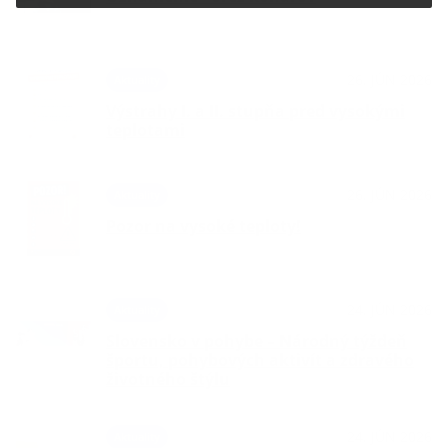
26. JÚN 2026
Aktuality
Výstrahy I. a II. stupňa pred vysokými
teplotami
26. JÚN 2026
Aktuality
Pozor na vysoké teploty!
24. JÚN 2026
Aktuality
Slovensko v pohybe – Národný týždeň
športu, pohybových aktivít a zdravého
životného štýlu
24. JÚN 2026
Aktuality