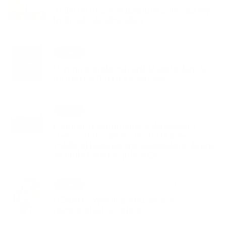
Voľby do orgánov územnej samosprávy
budú 24. októbra 2026
03. JÚN 2026
Aktuality
Oznam o možnosti prihlásenia dieťaťa
do detských jaslí v Kolárove
25. MÁJ 2026
Aktuality
Doručenie oznámenia o delegovaní
člena a náhradníka do okrskovej
volebnej komisie pre referendum, ktoré
sa bude konať 4. júla 2026
14. MÁJ 2026
Aktuality
OZNAM – Výskyt podozrenia na
myxomatózu u zajacov