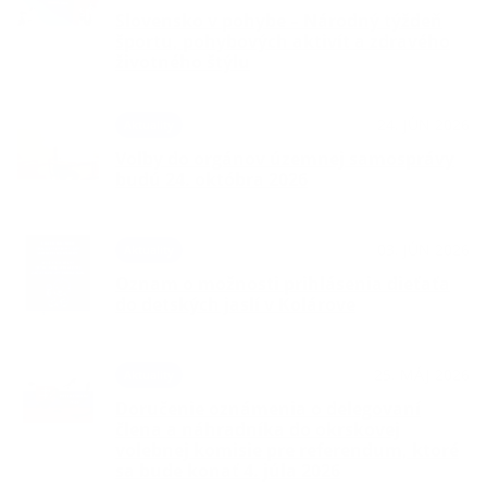
Slovensko v pohybe – Národný týždeň
športu, pohybových aktivít a zdravého
životného štýlu
24. JÚN 2026
Aktuality
Voľby do orgánov územnej samosprávy
budú 24. októbra 2026
03. JÚN 2026
Aktuality
Oznam o možnosti prihlásenia dieťaťa
do detských jaslí v Kolárove
25. MÁJ 2026
Aktuality
Doručenie oznámenia o delegovaní
člena a náhradníka do okrskovej
volebnej komisie pre referendum, ktoré
sa bude konať 4. júla 2026