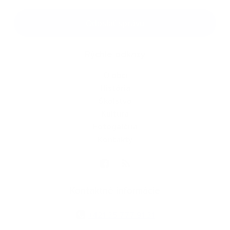
Google reCaptcha Response
Odoslať správu
Rýchle odkazy
O obci
História
Školstvo
Kultúra
Fotogaléria
Kontakty
Kontaktné informácie
+421 35 777 91 31