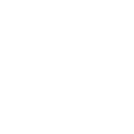
*
E-mailová adresa:
Text vašej správy...
*
Text vašej správy:
Príloha:
Príloha
*
povinné položky
*
Oboznámil som sa so
spracúvaním osobných údajov