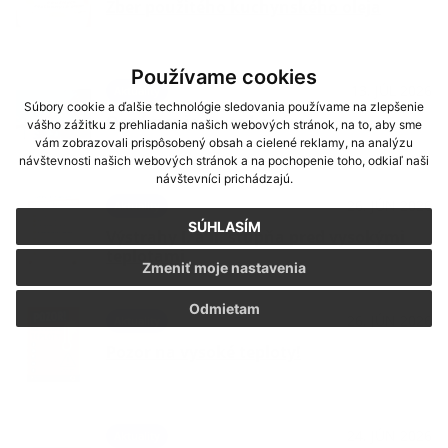
Zber použitého kuchynského oleja
Používame cookies
13. JÚL 2026
Aktuality
Súbory cookie a ďalšie technológie sledovania používame na zlepšenie
Oznámenie - orez konárov
vášho zážitku z prehliadania našich webových stránok, na to, aby sme
vám zobrazovali prispôsobený obsah a cielené reklamy, na analýzu
návštevnosti našich webových stránok a na pochopenie toho, odkiaľ naši
návštevníci prichádzajú.
26. JÚN 2026
Aktuality
SÚHLASÍM
Výstrahy I. a II. stupňa pred vysokými
teplotami
Zmeniť moje nastavenia
Odmietam
26. JÚN 2026
Aktuality
Pozor na vysoké teploty!
24. JÚN 2026
Aktuality