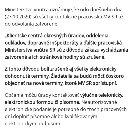
Ministerstvo vnútra oznámuje, že odo dnešného dňa
(27.10.2020) sú všetky kontaktné pracoviská MV SR až
do odvolania zatvorené.
„Klientske centrá okresných úradov, oddelenia
odkladov, dopravné inšpektoráty a ďalšie pracoviská
Ministerstva vnútra SR sú z dôvodu zákazu vychádzania
zatvorené a ich stránkové hodiny sú zrušené.
Z tohto dôvodu boli zrušené aj všetky elektronicky
dohodnuté termíny. Žiadatelia sa budú môcť čoskoro
objednať na nové termíny, ktoré MV SR sprístupní.
Občania môžu úrady kontaktovať
výlučne telefonicky,
elektronickou formou či písomne.
Neautorizované
elektronické podanie je potrebné do troch pracovných
dní doplniť písomne alebo kvalifikovaným
elektronickým podpisom.