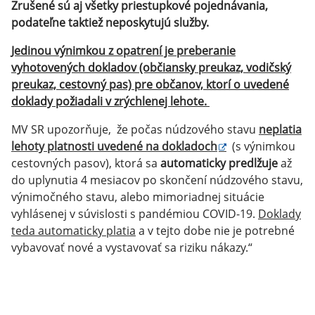
Zrušené sú aj všetky priestupkové pojednávania,
podateľne taktiež neposkytujú služby.
Jedinou výnimkou z opatrení je preberanie
vyhotovených dokladov (občiansky preukaz, vodičský
preukaz, cestovný pas) pre občanov, ktorí o uvedené
doklady požiadali v zrýchlenej lehote.
MV SR upozorňuje, že počas núdzového stavu
neplatia
lehoty platnosti uvedené na dokladoch
(s výnimkou
cestovných pasov), ktorá sa
automaticky predlžuje
až
do uplynutia 4 mesiacov po skončení núdzového stavu,
výnimočného stavu, alebo mimoriadnej situácie
vyhlásenej v súvislosti s pandémiou COVID-19.
Doklady
teda automaticky platia
a v tejto dobe nie je potrebné
vybavovať nové a vystavovať sa riziku nákazy.“