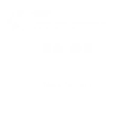
14. MÁJ 2026
Aktuality
OZNAM – Výskyt podozrenia na
myxomatózu u zajacov
1
2
33
>
...
Napíšte nám
Meno
Priezvisko
E-mailová adresa
*
Meno:
*
Priezvisko: