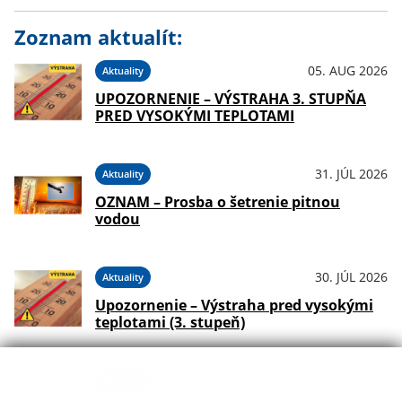
Zoznam aktualít:
05. AUG 2026
Aktuality
UPOZORNENIE – VÝSTRAHA 3. STUPŇA
PRED VYSOKÝMI TEPLOTAMI
31. JÚL 2026
Aktuality
OZNAM – Prosba o šetrenie pitnou
vodou
30. JÚL 2026
Aktuality
Upozornenie – Výstraha pred vysokými
teplotami (3. stupeň)
24. JÚL 2026
Aktuality