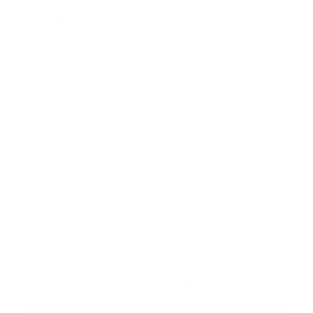
Text vašej správy...
*
Text vašej správy:
Príloha:
Príloha
*
povinné položky
*
Oboznámil som sa so
spracúvaním osobných údajov
Google reCaptcha Response