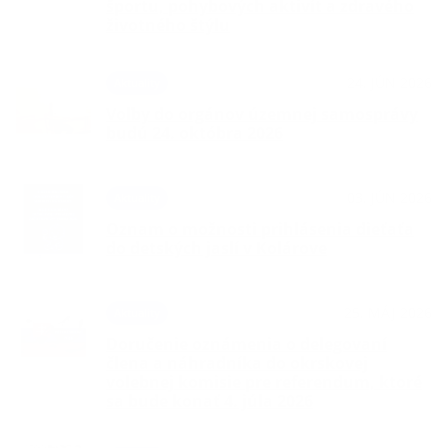
športu, pohybových aktivít a zdravého
životného štýlu
24. JÚN 2026
Aktuality
Voľby do orgánov územnej samosprávy
budú 24. októbra 2026
03. JÚN 2026
Aktuality
Oznam o možnosti prihlásenia dieťaťa
do detských jaslí v Kolárove
25. MÁJ 2026
Aktuality
Doručenie oznámenia o delegovaní
člena a náhradníka do okrskovej
volebnej komisie pre referendum, ktoré
sa bude konať 4. júla 2026