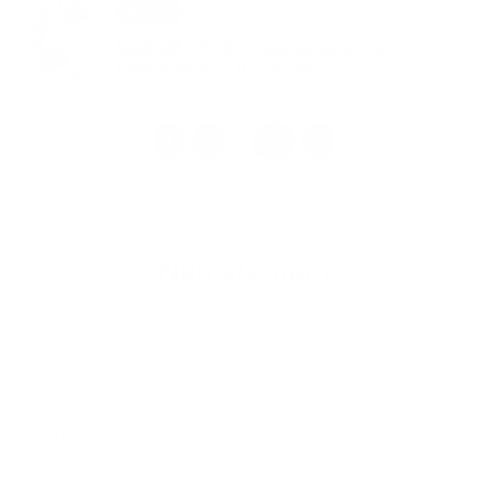
14. MÁJ 2026
Aktuality
OZNAM – Výskyt podozrenia na
myxomatózu u zajacov
1
2
33
>
...
Napíšte nám
Meno
Priezvisko
E-mailová adresa
*
Meno:
*
Priezvisko:
*
E-mailová adresa: