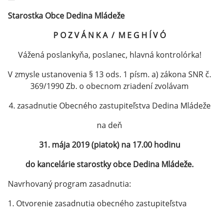
Starostka Obce Dedina Mládeže
P O Z V Á N K A / M E G H Í V Ó
Vážená poslankyňa, poslanec, hlavná kontrolórka!
V zmysle ustanovenia § 13 ods. 1 písm. a) zákona SNR č.
369/1990 Zb. o obecnom zriadení zvolávam
4. zasadnutie Obecného zastupiteľstva Dedina Mládeže
na deň
31. mája 2019 (piatok) na 17.00 hodinu
do kancelárie starostky obce Dedina Mládeže.
Navrhovaný program zasadnutia:
1. Otvorenie zasadnutia obecného zastupiteľstva