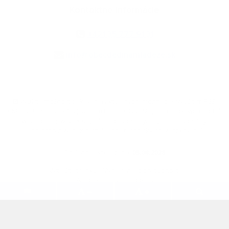
Kontaktné informácie
+421 35 777 91 31
info@obecdedinamladeze.sk
využite možnosť získavania aktuálnych informácií s využitím RSS
,
CMS systém (redakčný) systém ECHELON 2,
Mapa stránok
,
web portál
,
webhosting
,
webex.digital, s.r.o.
,
domény
,
registrácia domény
,
spoločnosť webex.digital, s.r.o.
,
technický prevádzkovateľ
Posledná aktualizácia:
05.08.2026
Vytlačiť stránku
|
Vyhlásenie o prístupnosti
Autorské práva
|
Cookies
.
.
.
.
.
.
webdesign
|