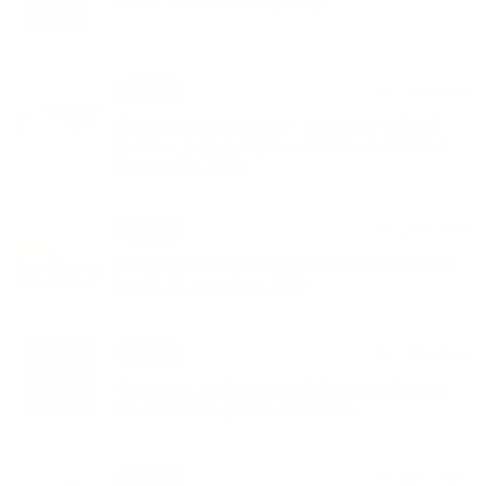
Pozor na vysoké teploty!
24. JÚN 2026
Aktuality
Slovensko v pohybe – Národný týždeň
športu, pohybových aktivít a zdravého
životného štýlu
24. JÚN 2026
Aktuality
Voľby do orgánov územnej samosprávy
budú 24. októbra 2026
03. JÚN 2026
Aktuality
Oznam o možnosti prihlásenia dieťaťa
do detských jaslí v Kolárove
25. MÁJ 2026
Aktuality