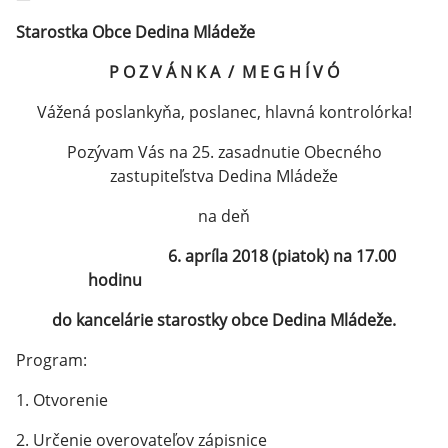
Starostka Obce Dedina Mládeže
P O Z V Á N K A / M E G H Í V Ó
Vážená poslankyňa, poslanec, hlavná kontrolórka!
Pozývam Vás na 25. zasadnutie Obecného
zastupiteľstva Dedina Mládeže
na deň
6. apríla 2018 (piatok) na 17.00
hodinu
do kancelárie starostky obce Dedina Mládeže.
Program:
1. Otvorenie
2. Určenie overovateľov zápisnice