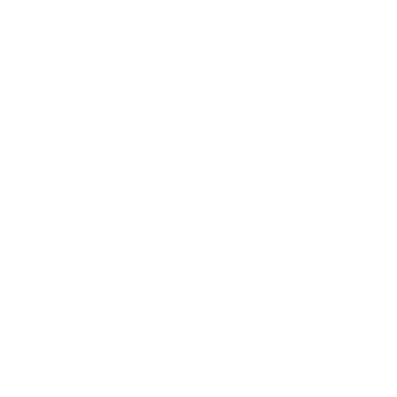
*
Priezvisko:
*
E-mailová adresa:
Text vašej správy...
*
Text vašej správy:
Príloha:
Príloha