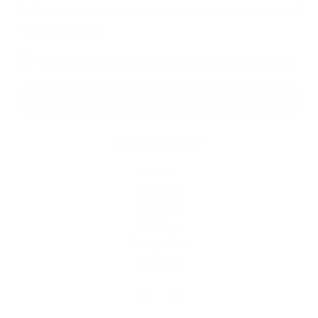
*
povinné položky
*
Oboznámil som sa so
spracúvaním osobných údajov
Google reCaptcha Response
Odoslať správu
Rýchle odkazy
O obci
História
Školstvo
Kultúra
Fotogaléria
Kontakty