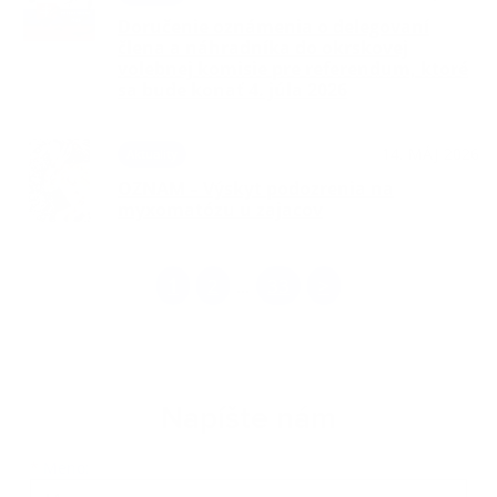
Doručenie oznámenia o delegovaní
člena a náhradníka do okrskovej
volebnej komisie pre referendum, ktoré
sa bude konať 4. júla 2026
14. MÁJ 2026
Aktuality
OZNAM – Výskyt podozrenia na
myxomatózu u zajacov
1
2
33
>
...
Napíšte nám
Meno
Priezvisko
E-mailová adresa
*
Meno: