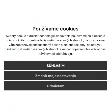
teplotami (3. stupeň)
24. JÚL 2026
Aktuality
Zber použitého kuchynského oleja
Používame cookies
Súbory cookie a ďalšie technológie sledovania používame na zlepšenie
vášho zážitku z prehliadania našich webových stránok, na to, aby sme
vám zobrazovali prispôsobený obsah a cielené reklamy, na analýzu
13. JÚL 2026
Aktuality
návštevnosti našich webových stránok a na pochopenie toho, odkiaľ naši
Oznámenie - orez konárov
návštevníci prichádzajú.
SÚHLASÍM
26. JÚN 2026
Aktuality
Zmeniť moje nastavenia
Výstrahy I. a II. stupňa pred vysokými
Odmietam
teplotami
26. JÚN 2026
Aktuality