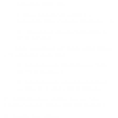
námestie 8, 949 01 Nitra
9. Okresné riaditeľstvo hasičského a
záchranného zboru v Komárne, Družstevná č. 16
10. Okresný úrad Komárno, M.R.Štefánika 10,
945 01 Komárno
– odbor starostlivosti o ŽP, odbor cestnej dopravy
a PK, pozemkový a lesný odbor
11. Západoslovenská distribučná, a.s., P.O.Box
292, 810 00 Bratislava 1
12. Západoslovenská vodárenská spoločnosť,
a.s. Nitra, OZ , Thalyho 2, 945 01 Komárno
13. Regionálna správa a údržba ciest, a.s. Nitra -
Stredisko Komárno, Okružná 2368, 94501 Komárno
14. Stavebný úrad - spis a/a