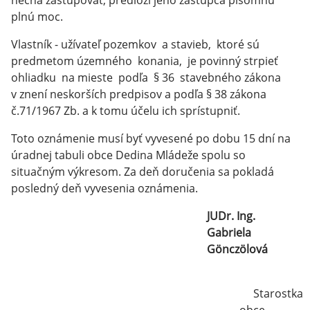
nechá zastupovať, predloží jeho zástupca písomnú
plnú moc.
Vlastník - užívateľ pozemkov a stavieb, ktoré sú
predmetom územného konania, je povinný strpieť
ohliadku na mieste podľa § 36 stavebného zákona
v znení neskorších predpisov a podľa § 38 zákona
č.71/1967 Zb. a k tomu účelu ich sprístupniť.
Toto oznámenie musí byť vyvesené po dobu 15 dní na
úradnej tabuli obce Dedina Mládeže spolu so
situačným výkresom. Za deň doručenia sa pokladá
posledný deň vyvesenia oznámenia.
JUDr. Ing.
Gabriela
Gönczölová
Starostka