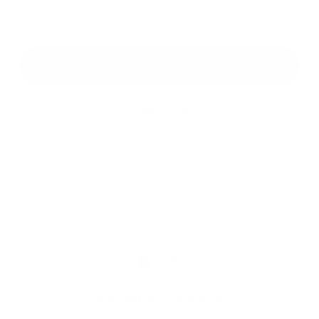
*
Oboznámil som sa so
spracúvaním osobných údajov
Google reCaptcha Response
Odoslať správu
Rýchle odkazy
O obci
História
Školstvo
Kultúra
Fotogaléria
Kontakty
Kontaktné informácie