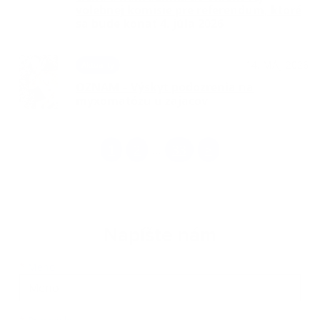
volebnej komisie pre referendum, ktoré
sa bude konať 4. júla 2026
14. MÁJ 2026
Aktuality
OZNAM – Výskyt podozrenia na
myxomatózu u zajacov
1
2
33
>
...
Napíšte nám
Meno
Priezvisko
E-mailová adresa
*
Meno: