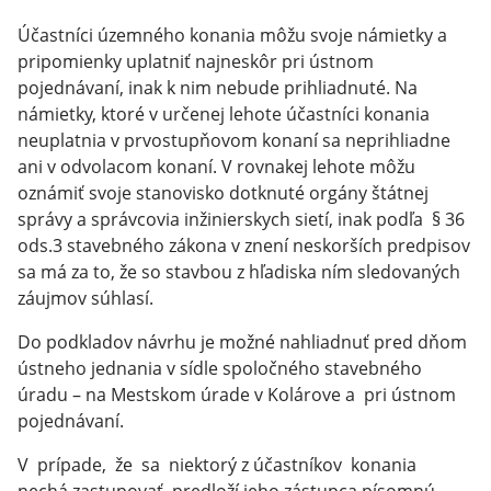
Účastníci územného konania môžu svoje námietky a
pripomienky uplatniť najneskôr pri ústnom
pojednávaní, inak k nim nebude prihliadnuté. Na
námietky, ktoré v určenej lehote účastníci konania
neuplatnia v prvostupňovom konaní sa neprihliadne
ani v odvolacom konaní. V rovnakej lehote môžu
oznámiť svoje stanovisko dotknuté orgány štátnej
správy a správcovia inžinierskych sietí, inak podľa § 36
ods.3 stavebného zákona v znení neskorších predpisov
sa má za to, že so stavbou z hľadiska ním sledovaných
záujmov súhlasí.
Do podkladov návrhu je možné nahliadnuť pred dňom
ústneho jednania v sídle spoločného stavebného
úradu – na Mestskom úrade v Kolárove a pri ústnom
pojednávaní.
V prípade, že sa niektorý z účastníkov konania