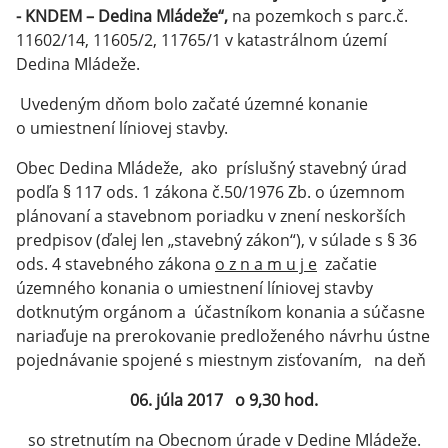
- KNDEM – Dedina Mládeže“,
na pozemkoch s parc.č.
11602/14, 11605/2, 11765/1 v katastrálnom území
Dedina Mládeže.
Uvedeným dňom bolo začaté územné konanie
o umiestnení líniovej stavby.
Obec Dedina Mládeže, ako príslušný stavebný úrad
podľa § 117 ods. 1 zákona č.50/1976 Zb. o územnom
plánovaní a stavebnom poriadku v znení neskorších
predpisov (ďalej len „stavebný zákon“), v súlade s § 36
ods. 4 stavebného zákona
o z n a m u j e
začatie
územného konania o umiestnení líniovej stavby
dotknutým orgánom a účastníkom konania a súčasne
nariaďuje na prerokovanie predloženého návrhu ústne
pojednávanie spojené s miestnym zisťovaním, na deň
06. júla 2017 o 9,30 hod.
so stretnutím na Obecnom úrade v Dedine Mládeže.