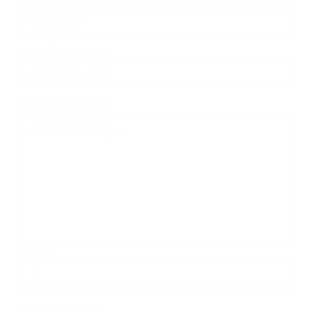
*
Priezvisko:
*
E-mailová adresa:
Text vašej správy...
*
Text vašej správy:
Príloha:
Príloha
*
povinné položky