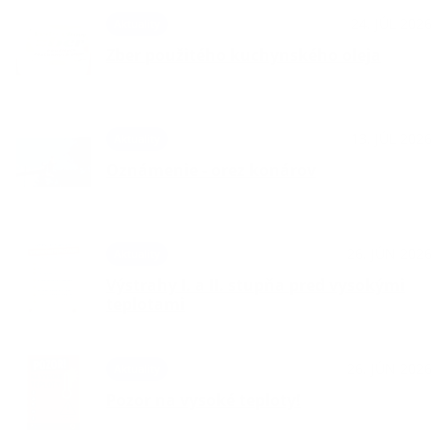
24. JÚL 2026
Aktuality
Zber použitého kuchynského oleja
13. JÚL 2026
Aktuality
Oznámenie - orez konárov
26. JÚN 2026
Aktuality
Výstrahy I. a II. stupňa pred vysokými
teplotami
26. JÚN 2026
Aktuality
Pozor na vysoké teploty!