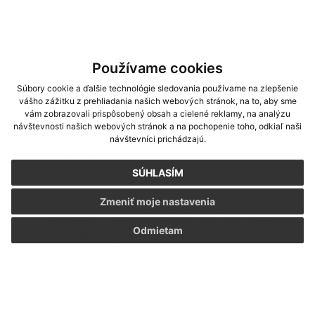
3. Obec Dedina Mládeže Nám. 4. apríla č. 8, 946
03 Dedina Mládeže – vlastník parc.č. 11605/2, –
úradná tabuľa, internetová stránka
Používame cookies
4. Ing. Zoltán Takács, Harcsová 2440/30, 946
Súbory cookie a ďalšie technológie sledovania používame na zlepšenie
03 Kolárovo – vlastník parc.č. 12077/100
vášho zážitku z prehliadania našich webových stránok, na to, aby sme
vám zobrazovali prispôsobený obsah a cielené reklamy, na analýzu
návštevnosti našich webových stránok a na pochopenie toho, odkiaľ naši
5. NSK, Rázusova 2A, 949 01 Nitra – vlastník
návštevníci prichádzajú.
cesty na parc.č. 11765
Dotknutým orgánom:
SÚHLASÍM
6. Ministerstvo dopravy, výstavby a RR, Útvar
Zmeniť moje nastavenia
vedúceho hygienika rezortu, odd. obl.hygienika,
Odmietam
Nám.Slobody 6, 810 05 Bratislava
7. Dopravný úrad, divízia civilného letectva,
Letisko M.R.Štefánika, 823 05 Bratislava
8. Krajský pamiatkový úrad, Nitra, Hradné