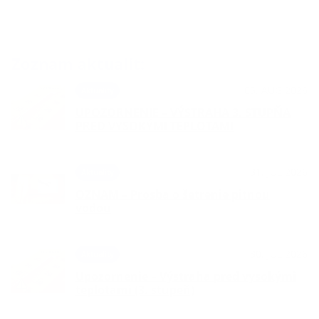
Zoznam aktualít:
05. AUG 2026
Aktuality
UPOZORNENIE – VÝSTRAHA 3. STUPŇA
PRED VYSOKÝMI TEPLOTAMI
31. JÚL 2026
Aktuality
OZNAM – Prosba o šetrenie pitnou
vodou
30. JÚL 2026
Aktuality
Upozornenie – Výstraha pred vysokými
teplotami (3. stupeň)