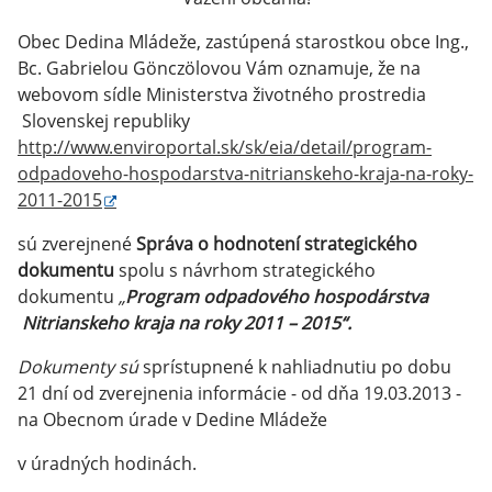
Obec Dedina Mládeže, zastúpená starostkou obce Ing.,
Bc. Gabrielou Gönczölovou Vám oznamuje, že na
webovom sídle Ministerstva životného prostredia
Slovenskej republiky
http://www.enviroportal.sk/sk/eia/detail/program-
odpadoveho-hospodarstva-nitrianskeho-kraja-na-roky-
2011-2015
sú zverejnené
Správa o hodnotení strategického
dokumentu
spolu s návrhom strategického
dokumentu
„
Program odpadového hospodárstva
Nitrianskeho kraja na roky 2011 – 2015“.
Dokumenty sú
sprístupnené k nahliadnutiu po dobu
21 dní od zverejnenia informácie - od dňa 19.03.2013 -
na Obecnom úrade v Dedine Mládeže
v úradných hodinách.