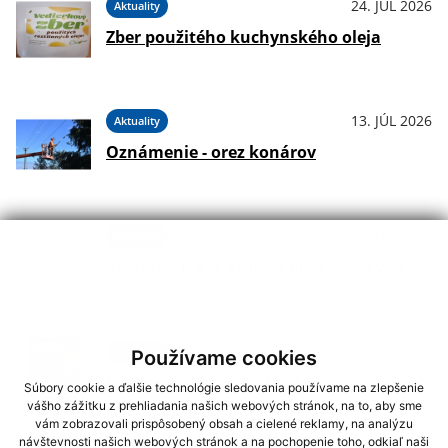
24. JÚL 2026
Aktuality
Zber použitého kuchynského oleja
13. JÚL 2026
Aktuality
Oznámenie - orez konárov
26. JÚN 2026
Aktuality
Výstrahy I. a II. stupňa pred vysokými
teplotami
26. JÚN 2026
Aktuality
Používame cookies
Pozor na vysoké teploty!
Súbory cookie a ďalšie technológie sledovania používame na zlepšenie
vášho zážitku z prehliadania našich webových stránok, na to, aby sme
vám zobrazovali prispôsobený obsah a cielené reklamy, na analýzu
návštevnosti našich webových stránok a na pochopenie toho, odkiaľ naši