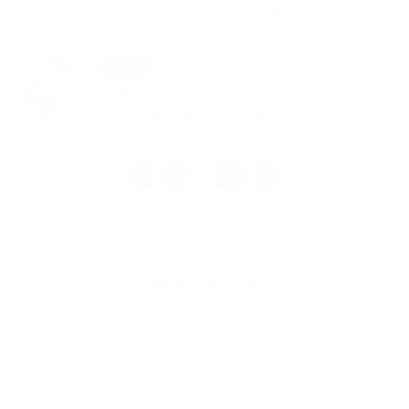
sa bude konať 4. júla 2026
14. MÁJ 2026
Aktuality
OZNAM – Výskyt podozrenia na
myxomatózu u zajacov
1
2
33
>
...
Napíšte nám
Meno
Priezvisko
E-mailová adresa
*
Meno:
*
Priezvisko: