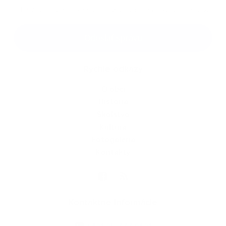
*
Oboznámil som sa so
spracúvaním osobných údajov
Google reCaptcha Response
Odoslať správu
Rýchle odkazy
O obci
História
Školstvo
Kultúra
Fotogaléria
Kontakty
Kontaktné informácie