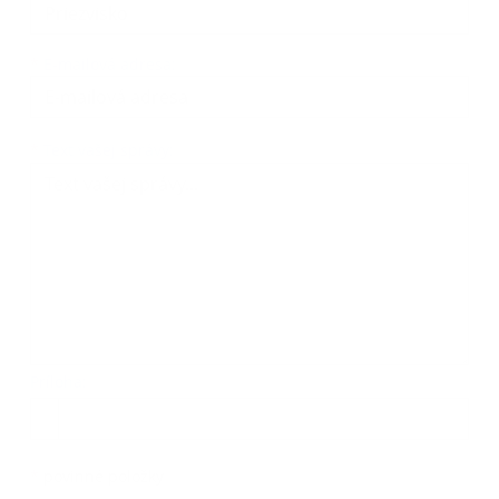
*
E-mailová adresa:
Text vašej správy...
*
Text vašej správy:
Príloha:
Príloha
*
povinné položky