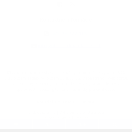
Kontaktné informácie
+421 35 777 91 31
info@obecdedinamladeze.sk
využite možnosť získavania aktuálnych informácií s využitím RSS
,
CMS systém (redakčný) systém ECHELON 2,
Mapa stránok
,
web portál
,
webhosting
,
webex.digital, s.r.o.
,
domény
,
registrácia domény
,
spoločnosť webex.digital, s.r.o.
,
technický prevádzkovateľ
Posledná aktualizácia:
05.08.2026
Vytlačiť stránku
|
Vyhlásenie o prístupnosti
Autorské práva
|
Cookies
.
.
.
.
.
.