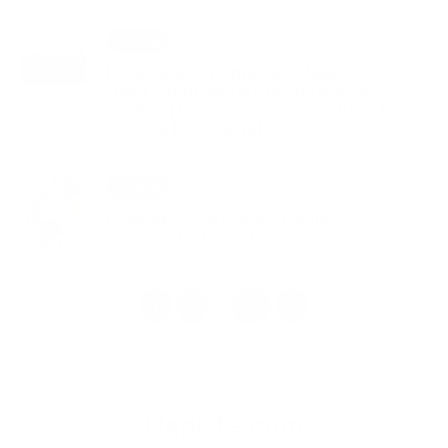
25. MÁJ 2026
Aktuality
Doručenie oznámenia o delegovaní
člena a náhradníka do okrskovej
volebnej komisie pre referendum, ktoré
sa bude konať 4. júla 2026
14. MÁJ 2026
Aktuality
OZNAM – Výskyt podozrenia na
myxomatózu u zajacov
1
2
33
>
...
Napíšte nám