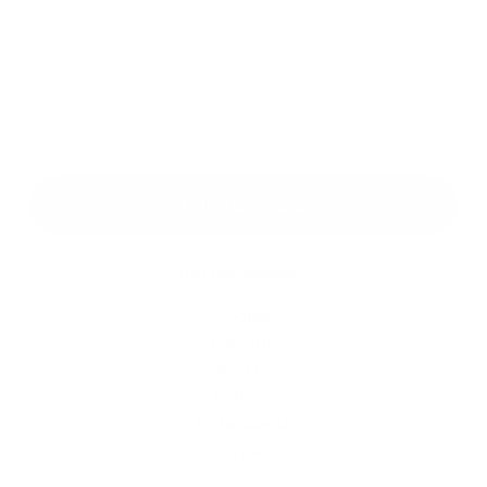
Príloha:
Príloha
*
povinné položky
*
Oboznámil som sa so
spracúvaním osobných údajov
Google reCaptcha Response
Odoslať správu
Rýchle odkazy
O obci
História
Školstvo
Kultúra
Fotogaléria
Kontakty