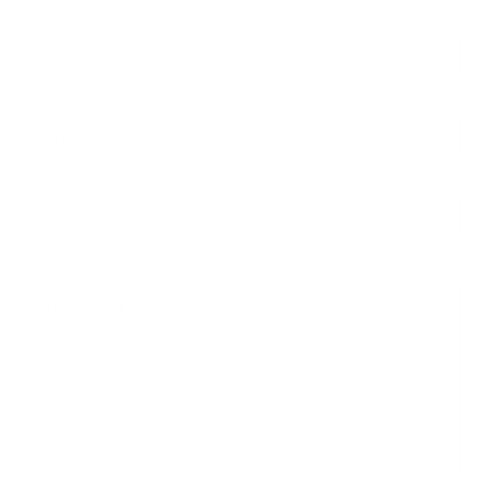
Meno
Priezvisko
E-mailová adresa
*
Meno:
*
Priezvisko:
*
E-mailová adresa:
Text vašej správy...
*
Text vašej správy: