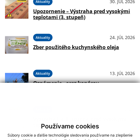
30. JÚL 2026
Aktuality
Upozornenie – Výstraha pred vysokými
teplotami (3. stupeň)
24. JÚL 2026
Aktuality
Zber použitého kuchynského oleja
13. JÚL 2026
Aktuality
Oznámenie - orez konárov
26. JÚN 2026
Aktuality
Výstrahy I. a II. stupňa pred vysokými
teplotami
Používame cookies
Súbory cookie a ďalšie technológie sledovania používame na zlepšenie