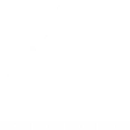
Kontaktné informácie
+421 35 777 91 31
info@obecdedinamladeze.sk
využite možnosť získavania aktuálnych informácií s využitím RSS
,
CMS systém (redakčný) systém ECHELON 2,
Mapa stránok
,
web portál
,
webhosting
,
webex.digital, s.r.o.
,
domény
,
registrácia domény
,
spoločnosť webex.digital, s.r.o.
,
technický prevádzkovateľ
Posledná aktualizácia:
05.08.2026
Vytlačiť stránku
|
Vyhlásenie o prístupnosti
Autorské práva
|
Cookies
.
.
.
.
.
.