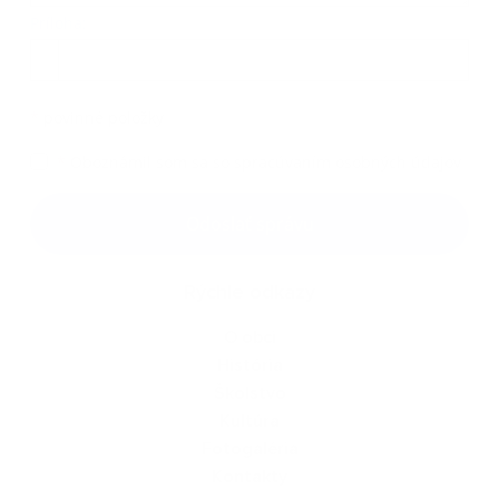
Príloha:
Príloha
*
povinné položky
*
Oboznámil som sa so
spracúvaním osobných údajov
Google reCaptcha Response
Odoslať správu
Rýchle odkazy
O obci
História
Školstvo
Kultúra
Fotogaléria
Kontakty