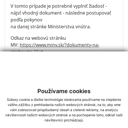
V tomto prípade je potrebné vyplniť žiadosť -
nájsť vhodný dokument - následne postupovať
podľa pokynov
na danej stránke Ministerstva vnútra.
Odkaz na webovú stránku
MV:
https://www.minv.sk/?dokumenty-na-
stiahnutie-16
Povolenie na odstránenie stavby,
nariadenie odstránenia stavby, dodatočné
povolenie stavieb
Používame cookies
Súbory cookie a ďalšie technológie sledovania používame na zlepšenie
vášho zážitku z prehliadania našich webových stránok, na to, aby sme
vám zobrazovali prispôsobený obsah a cielené reklamy, na analýzu
návštevnosti našich webových stránok a na pochopenie toho, odkiaľ naši
návštevníci prichádzajú.
Napíšte nám