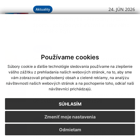
24. JÚN 2026
Aktuality
Slovensko v pohybe – Národný týždeň
športu, pohybových aktivít a zdravého
životného štýlu
24. JÚN 2026
Aktuality
Používame cookies
Voľby do orgánov územnej samosprávy
budú 24. októbra 2026
Súbory cookie a ďalšie technológie sledovania používame na zlepšenie
vášho zážitku z prehliadania našich webových stránok, na to, aby sme
vám zobrazovali prispôsobený obsah a cielené reklamy, na analýzu
návštevnosti našich webových stránok a na pochopenie toho, odkiaľ naši
03. JÚN 2026
Aktuality
návštevníci prichádzajú.
Oznam o možnosti prihlásenia dieťaťa
do detských jaslí v Kolárove
SÚHLASÍM
Zmeniť moje nastavenia
25. MÁJ 2026
Aktuality
Odmietam
Doručenie oznámenia o delegovaní
člena a náhradníka do okrskovej