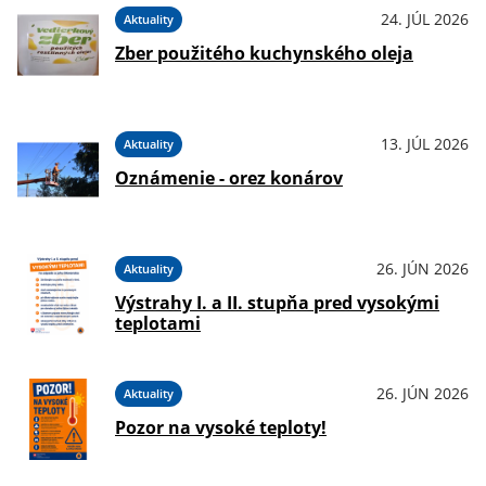
24. JÚL 2026
Aktuality
Zber použitého kuchynského oleja
13. JÚL 2026
Aktuality
Oznámenie - orez konárov
26. JÚN 2026
Aktuality
Výstrahy I. a II. stupňa pred vysokými
teplotami
26. JÚN 2026
Aktuality
Pozor na vysoké teploty!