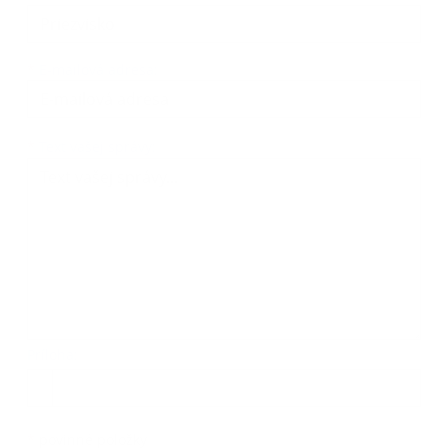
*
E-mailová adresa:
Text vašej správy...
*
Text vašej správy:
Príloha:
Príloha
*
povinné položky