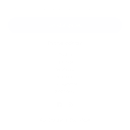
*
Oboznámil som sa so
spracúvaním osobných údajov
Google reCaptcha Response
Odoslať správu
Rýchle odkazy
O obci
História
Školstvo
Kultúra
Fotogaléria
Kontakty
Kontaktné informácie