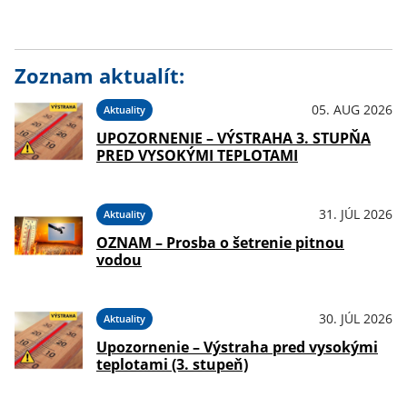
Zoznam aktualít:
05. AUG 2026
Aktuality
UPOZORNENIE – VÝSTRAHA 3. STUPŇA
PRED VYSOKÝMI TEPLOTAMI
31. JÚL 2026
Aktuality
OZNAM – Prosba o šetrenie pitnou
vodou
30. JÚL 2026
Aktuality
Upozornenie – Výstraha pred vysokými
teplotami (3. stupeň)