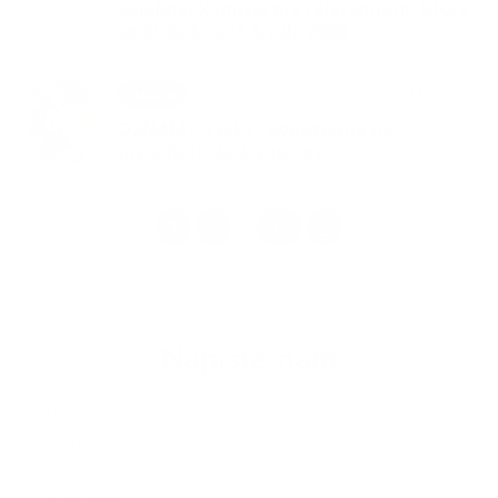
volebnej komisie pre referendum, ktoré
sa bude konať 4. júla 2026
14. MÁJ 2026
Aktuality
OZNAM – Výskyt podozrenia na
myxomatózu u zajacov
1
2
33
>
...
Napíšte nám
Meno
Priezvisko
E-mailová adresa
*
Meno:
*
Priezvisko: