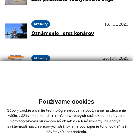
13. JÚL 2026
Aktuality
Oznámenie - orez konárov
26. JÚN 2026
Aktuality
Výstrahy I. a II. stupňa pred vysokými
teplotami
26. JÚN 2026
Aktuality
Používame cookies
Pozor na vysoké teploty!
Súbory cookie a ďalšie technológie sledovania používame na zlepšenie
vášho zážitku z prehliadania našich webových stránok, na to, aby sme
vám zobrazovali prispôsobený obsah a cielené reklamy, na analýzu
24. JÚN 2026
návštevnosti našich webových stránok a na pochopenie toho, odkiaľ naši
Aktuality
návštevníci prichádzajú.