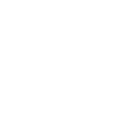
*
E-mailová adresa:
Text vašej správy...
*
Text vašej správy:
Príloha:
Príloha
*
povinné položky
*
Oboznámil som sa so
spracúvaním osobných údajov