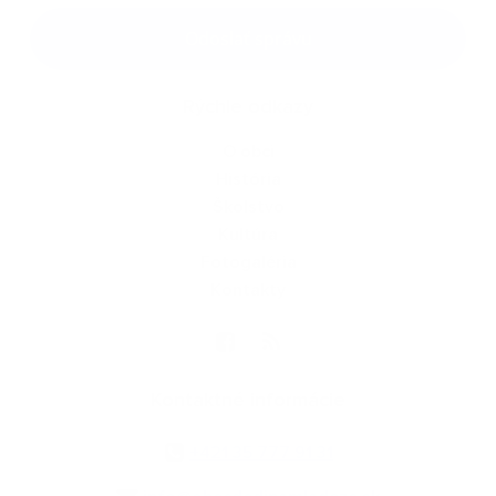
Google reCaptcha Response
Odoslať správu
Rýchle odkazy
O obci
História
Školstvo
Kultúra
Fotogaléria
Kontakty
Kontaktné informácie
+421 35 777 91 31