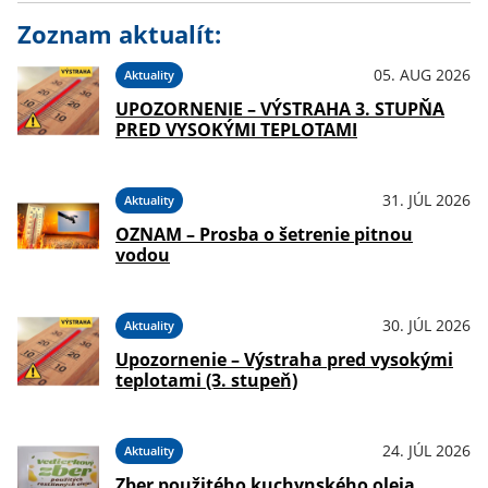
Zoznam aktualít:
05. AUG 2026
Aktuality
UPOZORNENIE – VÝSTRAHA 3. STUPŇA
PRED VYSOKÝMI TEPLOTAMI
31. JÚL 2026
Aktuality
OZNAM – Prosba o šetrenie pitnou
vodou
30. JÚL 2026
Aktuality
Upozornenie – Výstraha pred vysokými
teplotami (3. stupeň)
24. JÚL 2026
Aktuality
Zber použitého kuchynského oleja