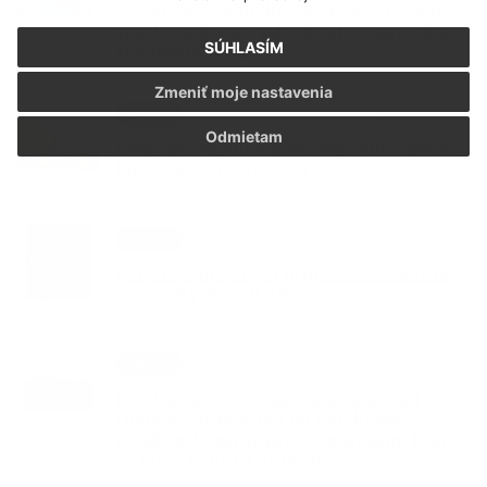
Slovensko v pohybe – Národný týždeň
športu, pohybových aktivít a zdravého
SÚHLASÍM
životného štýlu
Zmeniť moje nastavenia
24. JÚN 2026
Aktuality
Odmietam
Voľby do orgánov územnej samosprávy
budú 24. októbra 2026
03. JÚN 2026
Aktuality
Oznam o možnosti prihlásenia dieťaťa
do detských jaslí v Kolárove
25. MÁJ 2026
Aktuality
Doručenie oznámenia o delegovaní
člena a náhradníka do okrskovej
volebnej komisie pre referendum, ktoré
sa bude konať 4. júla 2026