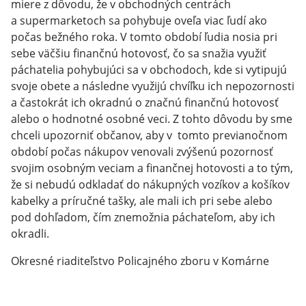
miere z dôvodu, že v obchodných centrách
a supermarketoch sa pohybuje oveľa viac ľudí ako
počas bežného roka. V tomto období ľudia nosia pri
sebe väčšiu finančnú hotovosť, čo sa snažia využiť
páchatelia pohybujúci sa v obchodoch, kde si vytipujú
svoje obete a následne využijú chvíľku ich nepozornosti
a častokrát ich okradnú o značnú finančnú hotovosť
alebo o hodnotné osobné veci. Z tohto dôvodu by sme
chceli upozorniť občanov, aby v tomto previanočnom
období počas nákupov venovali zvýšenú pozornosť
svojim osobným veciam a finančnej hotovosti a to tým,
že si nebudú odkladať do nákupných vozíkov a košíkov
kabelky a príručné tašky, ale mali ich pri sebe alebo
pod dohľadom, čím znemožnia páchateľom, aby ich
okradli.
Okresné riaditeľstvo Policajného zboru v Komárne