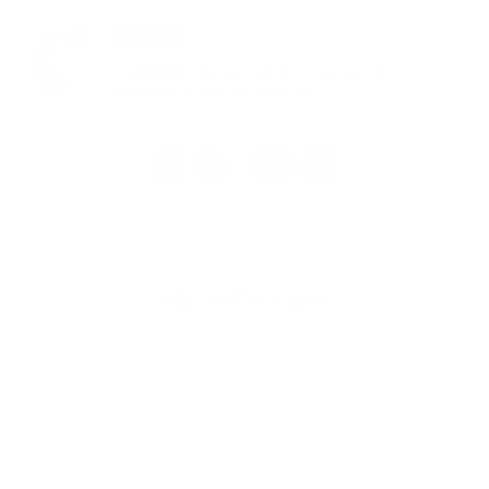
14. MÁJ 2026
Aktuality
OZNAM – Výskyt podozrenia na
myxomatózu u zajacov
1
2
33
>
...
Napíšte nám
Meno
Priezvisko
E-mailová adresa
*
Meno:
*
Priezvisko: