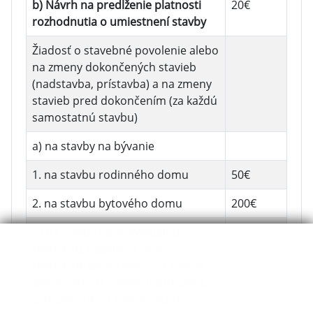
b) Návrh na predĺženie platnosti
20€
rozhodnutia o umiestnení stavby
Žiadosť o stavebné povolenie alebo
na zmeny dokončených stavieb
(nadstavba, prístavba) a na zmeny
stavieb pred dokončením (za každú
samostatnú stavbu)
a) na stavby na bývanie
1. na stavbu rodinného domu
50€
2. na stavbu bytového domu
200€
b) na stavby na individuálnu
rekreáciu, napríklad chaty,
rekreačné domy alebo na zmeny
dokončených stavieb (nadstavba,
prístavba) a na zmeny týchto