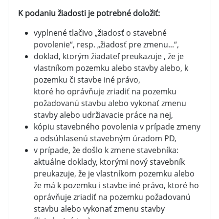
K podaniu žiadosti je potrebné doložiť:
vyplnené tlačivo „žiadosť o stavebné
povolenie“, resp. „žiadosť pre zmenu...“,
doklad, ktorým žiadateľ preukazuje , že je
vlastníkom pozemku alebo stavby alebo, k
pozemku či stavbe iné právo,
ktoré ho oprávňuje zriadiť na pozemku
požadovanú stavbu alebo vykonať zmenu
stavby alebo udržiavacie práce na nej,
kópiu stavebného povolenia v prípade zmeny
a odsúhlasenú stavebným úradom PD,
v prípade, že došlo k zmene stavebníka:
aktuálne doklady, ktorými nový stavebník
preukazuje, že je vlastníkom pozemku alebo
že má k pozemku i stavbe iné právo, ktoré ho
oprávňuje zriadiť na pozemku požadovanú
stavbu alebo vykonať zmenu stavby