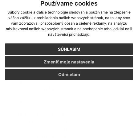
stavieb pred dokončením
Používame cookies
Súbory cookie a ďalšie technológie sledovania používame na zlepšenie
1. ak zastavaná plocha nepresahuje
25€
vášho zážitku z prehliadania našich webových stránok, na to, aby sme
25 m2
vám zobrazovali prispôsobený obsah a cielené reklamy, na analýzu
návštevnosti našich webových stránok a na pochopenie toho, odkiaľ naši
2. ak zastavaná plocha presahuje
50€
návštevníci prichádzajú.
25 m2
SÚHLASÍM
c) na stavebné úpravy
dokončených stavieb vyžadujúce
Zmeniť moje nastavenia
stavebné povolenie
Odmietam
1. rodinných domov a stavieb na
35€
individuálnu rekreáciu
2. bytových domov
100€
d) na stavby, ktoré sú súčasťou
alebo príslušenstvom rodinných
domov alebo stavieb na
individuálnu rekreáciu