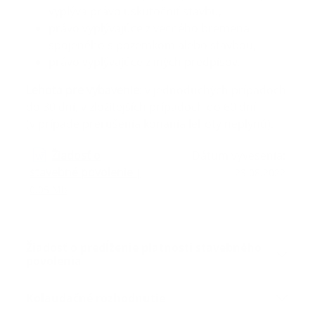
vyplýva právo uskutočniť stavbu,
právo vyplývajúce z vecného bremena
spojeného s pozemkom alebo stavbou,
právo vyplývajúce z iných predpisov.
Lehota pre vybavenie
: v jednoduchých prípadoch
do 30 dní, v zložitejších prípadoch do 60 dní
(v prípade prerušenia konania lehoty neplynú).
Žiadosť o
Dátum vyvesenia:
stavebné povolenie
|
23.08.2022
0.05 Mb
Žiadosť o predĺženie platnosti stavebného
povolenia
Kolaudačné rozhodnutie