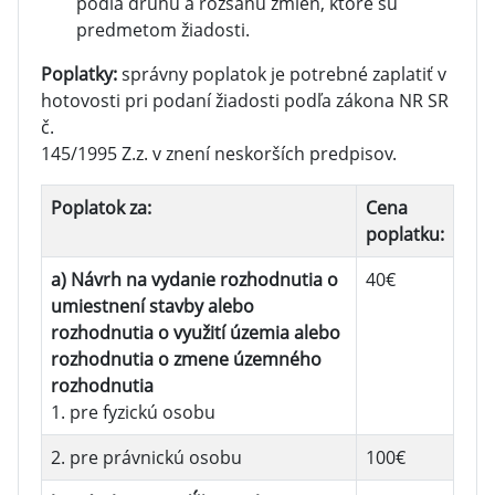
podľa druhu a rozsahu zmien, ktoré sú
predmetom žiadosti.
Poplatky:
správny poplatok je potrebné zaplatiť v
hotovosti pri podaní žiadosti podľa zákona NR SR
č.
145/1995 Z.z. v znení neskorších predpisov.
Poplatok za:
Cena
poplatku:
a) Návrh na vydanie rozhodnutia o
40€
umiestnení stavby alebo
rozhodnutia o využití územia alebo
rozhodnutia o zmene územného
rozhodnutia
1. pre fyzickú osobu
2. pre právnickú osobu
100€