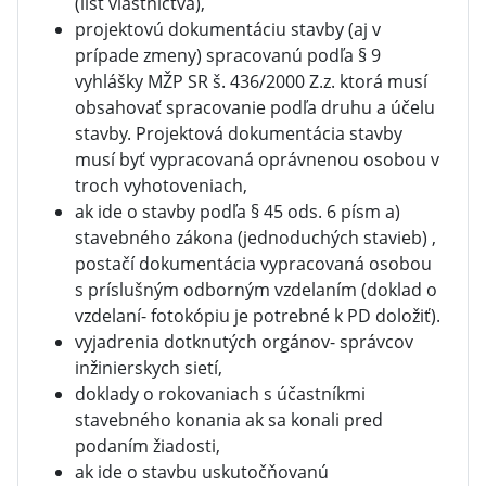
(list vlastníctva),
projektovú dokumentáciu stavby (aj v
prípade zmeny) spracovanú podľa § 9
vyhlášky MŽP SR š. 436/2000 Z.z. ktorá musí
obsahovať spracovanie podľa druhu a účelu
stavby. Projektová dokumentácia stavby
musí byť vypracovaná oprávnenou osobou v
troch vyhotoveniach,
ak ide o stavby podľa § 45 ods. 6 písm a)
stavebného zákona (jednoduchých stavieb) ,
postačí dokumentácia vypracovaná osobou
s príslušným odborným vzdelaním (doklad o
vzdelaní- fotokópiu je potrebné k PD doložiť).
vyjadrenia dotknutých orgánov- správcov
inžinierskych sietí,
doklady o rokovaniach s účastníkmi
stavebného konania ak sa konali pred
podaním žiadosti,
ak ide o stavbu uskutočňovanú