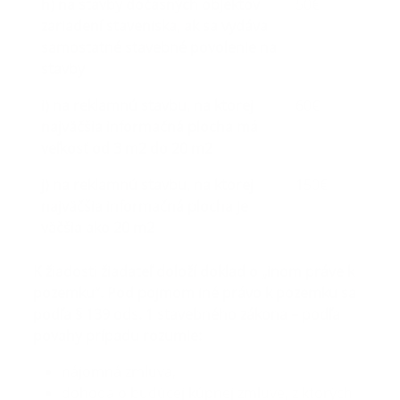
h) na stavby dočasných objektov
50€
zariadení staveniska, ak sa vydáva
samostatné stavebné povolenie na
stavby
i) na reklamnú stavbu, na ktorej
60€
najväčšia informačná plocha má
veľkosť od 3 m2 do 20 m2
j) na reklamnú stavbu, na ktorej
150€
najväčšia informačná plocha je
väčšia ako 20 m2
K žiadosti žiadateľ doloží doklad o „inom práve k
pozemku“. Pod pojmom iné právo k pozemku sa
podľa § 139 ods. 1 stavebného zákona – podľa
povahy prípadu rozumie:
nájomná zmluva,
dohoda o budúcej kúpnej zmluve, z ktorých