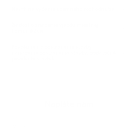
Návrh na vydanie územného rozhodnutia
Žiadosť o zriadenie vjazdu miestnej
komunikácie
Povolenie na odstránenie stavby,
nariadenie odstránenia stavby, dodatočné
povolenie stavieb
Napíšte nám
Meno
Priezvisko
E-mailová adresa
*
Meno: