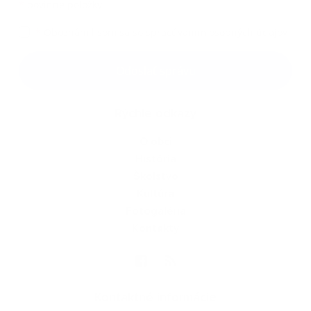
*
povinné položky
*
Oboznámil som sa so
spracúvaním osobných údajov
Google reCaptcha Response
Odoslať správu
Rýchle odkazy
O obci
História
Školstvo
Kultúra
Fotogaléria
Kontakty
Kontaktné informácie