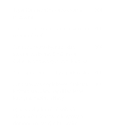
1. garáže s jedným alebo dvoma
30€
miestami
2. na prípojky na existujúcu verejnú
30€
rozvodnú sieť
3. na vodné stavby, napríklad
30€
studne, vsaky nad 5 m2, malé
čistiarne odpadových vôd, jazierka
4. na spevnené plochy a parkoviská
30€
5. na stavby s doplnkovou funkciou
30€
k týmto stavbám, napríklad letné
kuchyne, bazény, sklady
e) na stavby, ktoré sú súčasťou
alebo príslušenstvom k bytovým
domom a ostatným budovám