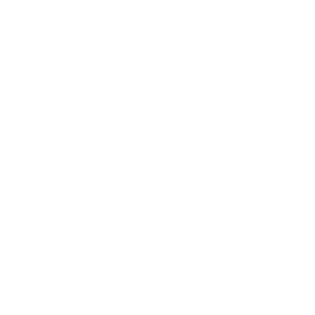
*
Priezvisko:
*
E-mailová adresa:
Text vašej správy...
*
Text vašej správy:
Príloha:
Príloha