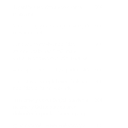
1. garáže s jedným alebo dvoma
50€
miestami
2. na prípojky na existujúcu verejnú
50€
rozvodnú sieť
3. na vodné stavby, napríklad
50€
studne, vsaky nad 5 m2, malé
čistiarne odpadových vôd, jazierka
4. na spevnené plochy a parkoviská
50€
5. na stavby s doplnkovou funkciou,
50€
napríklad prístrešky, sklady
f) na zmeny dokončených stavieb a
20€
na zmeny týchto stavieb pred
dokončením podľa písmen d) a e)
g) na ostatné neuvedené stavby a
100€