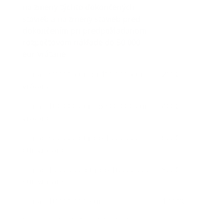
na zmeny týchto dokončených
stavieb a na zmeny stavieb pred
dokončením pri predpokladanom
rozpočtovom náklade do 50 000
eur vrátane
nad 50 000 eur do 100 000 eur
200€
vrátane
nad 100 000 eur do 500 000 eur
400€
vrátane
nad 500 000 eur do 1 000 000
600€
eur vrátane
nad 1 000 000 eur do 10 000 000
800€
eur vrátane
nad 10 000 000 eur
1 000€