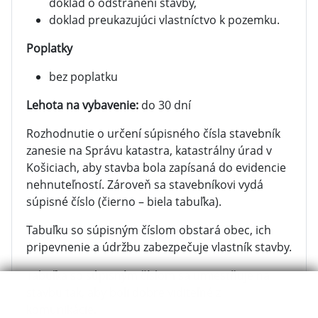
doklad o odstránení stavby,
doklad preukazujúci vlastníctvo k pozemku.
Poplatky
bez poplatku
Lehota na vybavenie:
do 30 dní
Rozhodnutie o určení súpisného čísla stavebník
zanesie na Správu katastra, katastrálny úrad v
Košiciach, aby stavba bola zapísaná do evidencie
nehnuteľností. Zároveň sa stavebníkovi vydá
súpisné číslo (čierno – biela tabuľka).
Tabuľku so súpisným číslom obstará obec, ich
pripevnenie a údržbu zabezpečuje vlastník stavby.
Tabuľka so súpisným číslom sa umiestňuje na
stavbu tak, aby boli dobre viditeľné z
komunikácie.