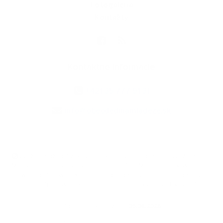
Fotogaléria
Kontakty
Kontaktné informácie
+421 35 777 91 31
info@obecdedinamladeze.sk
využite možnosť získavania aktuálnych informácií s využitím RSS
,
CMS systém (redakčný) systém ECHELON 2,
Mapa stránok
,
web portál
,
webhosting
,
webex.digital, s.r.o.
,
domény
,
registrácia domény
,
spoločnosť webex.digital, s.r.o.
,
technický prevádzkovateľ
Posledná aktualizácia:
05.08.2026