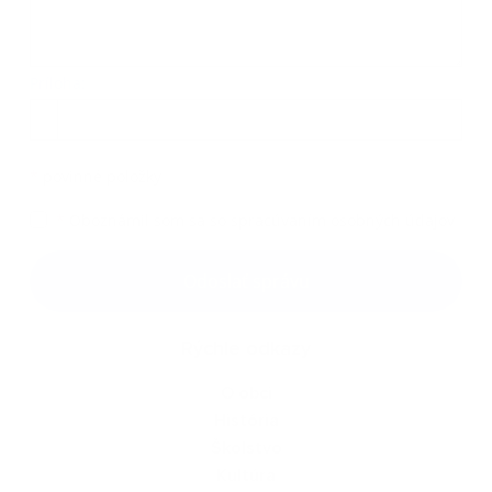
Príloha:
Príloha
*
povinné položky
*
Oboznámil som sa so
spracúvaním osobných údajov
Google reCaptcha Response
Odoslať správu
Rýchle odkazy
O obci
História
Školstvo
Kultúra