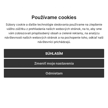
Dokument potrebný pre vybavenie tejto agendy
nájdete tu:
Používame cookies
Legislatíva
Súbory cookie a ďalšie technológie sledovania používame na zlepšenie
vášho zážitku z prehliadania našich webových stránok, na to, aby sme
Zákon č. 369/1990 Zb. o obecnom zriadení
vám zobrazovali prispôsobený obsah a cielené reklamy, na analýzu
návštevnosti našich webových stránok a na pochopenie toho, odkiaľ naši
Vyhláška č. 31/2003 Z.z., ktorou sa ustanovujú
návštevníci prichádzajú.
podrobnosti o označovaní ulíc a iných verejných
priestranstiev a o číslovaní stavie
SÚHLASÍM
Zmeniť moje nastavenia
Žiadosť o zrušenie
Dátum vyvesenia:
- zmenu súpisného
23.08.2022
Odmietam
čísla
| 0.03 Mb