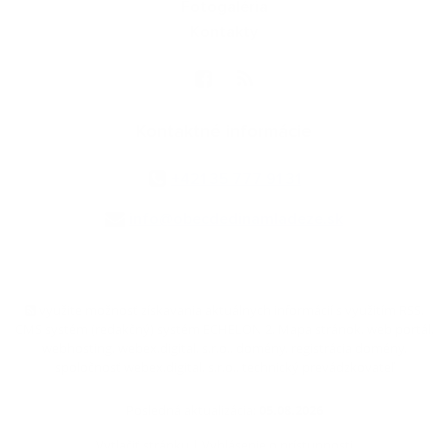
Fotogaléria
Kontakty
Kontaktné informácie
+421 35 777 91 31
info@obecdedinamladeze.sk
využite možnosť získavania aktuálnych informácií s využitím RSS
,
CMS systém (redakčný) systém ECHELON 2,
Mapa stránok
,
web portál
,
webhosting
,
webex.digital, s.r.o.
,
domény
,
registrácia domény
,
spoločnosť webex.digital, s.r.o.
,
technický prevádzkovateľ
Posledná aktualizácia:
05.08.2026
Vytlačiť stránku
|
Vyhlásenie o prístupnosti