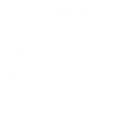
Napíšte nám
Meno
Priezvisko
E-mailová adresa
*
Meno:
*
Priezvisko:
*
E-mailová adresa:
Text vašej správy...
*
Text vašej správy: