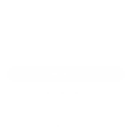
Príloha:
Príloha
*
povinné položky
*
Oboznámil som sa so
spracúvaním osobných údajov
Google reCaptcha Response
Odoslať správu
Rýchle odkazy
O obci
História
Školstvo
Kultúra