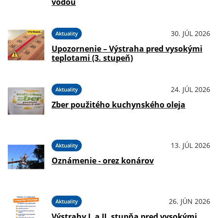
vodou
30. JÚL 2026
Aktuality
Upozornenie – Výstraha pred vysokými
teplotami (3. stupeň)
24. JÚL 2026
Aktuality
Zber použitého kuchynského oleja
13. JÚL 2026
Aktuality
Oznámenie - orez konárov
26. JÚN 2026
Aktuality
Výstrahy I. a II. stupňa pred vysokými