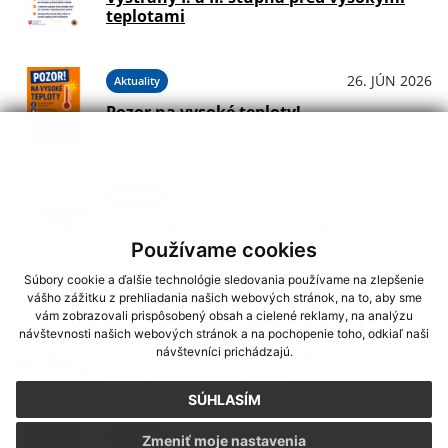
teplotami
26. JÚN 2026
Aktuality
Pozor na vysoké teploty!
24. JÚN 2026
Aktuality
Slovensko v pohybe – Národný týždeň
športu, pohybových aktivít a zdravého
Používame cookies
životného štýlu
Súbory cookie a ďalšie technológie sledovania používame na zlepšenie
vášho zážitku z prehliadania našich webových stránok, na to, aby sme
vám zobrazovali prispôsobený obsah a cielené reklamy, na analýzu
24. JÚN 2026
Aktuality
návštevnosti našich webových stránok a na pochopenie toho, odkiaľ naši
Voľby do orgánov územnej samosprávy
návštevníci prichádzajú.
budú 24. októbra 2026
SÚHLASÍM
03. JÚN 2026
Aktuality
Zmeniť moje nastavenia