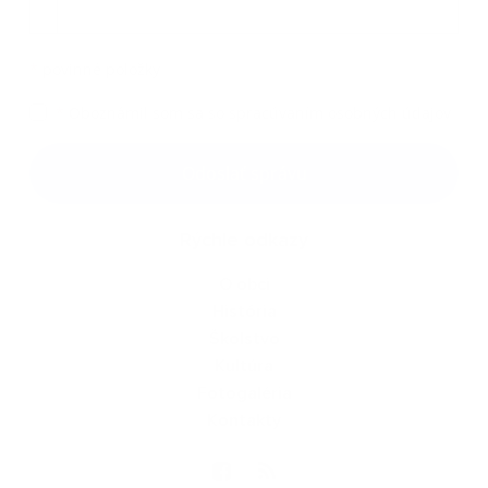
Príloha
*
povinné položky
*
Oboznámil som sa so
spracúvaním osobných údajov
Google reCaptcha Response
Odoslať správu
Rýchle odkazy
O obci
História
Školstvo
Kultúra
Fotogaléria
Kontakty