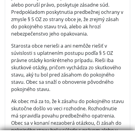
alebo poruší právo, poskytuje zásadne súd.
Predpokladom poskytnutia predbežnej ochrany v
zmysle § 5 OZ zo strany obce je, že zrejmý zásah
do pokojného stavu trvá, alebo ak hrozí
nebezpečenstvo jeho opakovania.
Starosta obce nerieši a ani nemôže riešiť v
súvislosti s uplatnením postupu podľa § 5 OZ
právne otázky konkrétneho prípadu. Rieši iba
skutkové otázky, pričom vychádza zo skutkového
stavu, aký tu bol pred zásahom do pokojného
stavu. Obec sa snaží o obnovenie pôvodného
pokojného stavu.
Ak obec má za to, že k zásahu do pokojného stavu
skutočne došlo vo veci rozhodne. Rozhodnutie
má spravidla povahu predbežného opatrenia.
Obec sa v konaní nezaoberá otázkou, či zásah do
pokojného stavu bol v súlade s právom alebo v