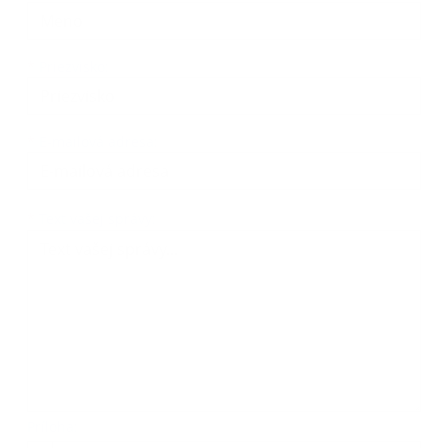
*
Priezvisko:
*
E-mailová adresa:
Text vašej správy...
*
Text vašej správy:
Príloha: