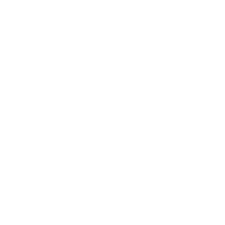
Osoba, ktorej práva boli ohrozené či narušené
zásahom inej osoby (osôb), sa nemusí obrátiť na
obec a môže sa domáhať ochrany svojich práv
priamo na súde. Ak sa ale na obec obráti, tá je
oprávnená a povinná konať podľa § 5 OZ.
Legislatíva
Zákon č. 40/1964 Zb. (občiansky zákonník)
Vybavenie rybárského lístka
Napíšte nám
Meno
Priezvisko
E-mailová adresa
*
Meno: