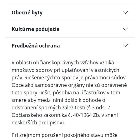
Obecné byty
Kultúrne podujatie
Predbežná ochrana
V oblasti občianskoprávnych vzťahov vzniká
množstvo sporov pri uplatňovaní vlastníckych
práv. Riešenie týchto sporov je právomoci súdov.
Obce ako samosprávne orgány nie sú oprávnené
tieto spory riešiť, pôsobia na účastníkov v tom
smere aby medzi nimi došlo k dohode o
odstránení sporných záležitostí (§ 3 ods. 2
Občianskeho zákonníka č. 40/1964 Zb. v znení
neskorších predpisov).
Pri zrejmom porušení pokojného stavu môže