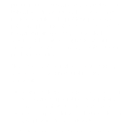
presne, jasne a určito vyjadrený, aby rozhodnutie
bolo vykonateľné. V niektorých situáciách môže
na riešenie vzniknutého problému postačovať
pohovor. Uplatnenie tohto postupu podľa § 5 OZ
má význam najmä pri rôznych susedských
sporoch pochádzajúcich napr. z obťažovania
vodou, snehom zo susedovho pozemku, hlukom,
prachom, tienením…
Ak sa dotknutý občan rozhodne riešiť vzniknutý
spor cez obec, tak to môže urobiť dvoma
spôsobmi:
písomne zašle žiadosť adresovanú starostovi
obce a v žiadosti podrobne popíše pokojný
stav pred zásahom, uvedie dôkazy, svedkov…
osobne na podateľni obecného úradu, kde sa
spíše písomná žiadosť o riešenie.