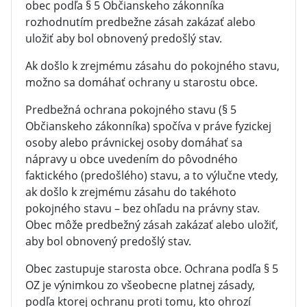
obec podľa § 5 Občianskeho zákonníka
rozhodnutím predbežne zásah zakázať alebo
uložiť aby bol obnovený predošlý stav.
Ak došlo k zrejmému zásahu do pokojného stavu,
možno sa domáhať ochrany u starostu obce.
Predbežná ochrana pokojného stavu (§ 5
Občianskeho zákonníka) spočíva v práve fyzickej
osoby alebo právnickej osoby domáhať sa
nápravy u obce uvedením do pôvodného
faktického (predošlého) stavu, a to výlučne vtedy,
ak došlo k zrejmému zásahu do takéhoto
pokojného stavu – bez ohľadu na právny stav.
Obec môže predbežný zásah zakázať alebo uložiť,
aby bol obnovený predošlý stav.
Obec zastupuje starosta obce. Ochrana podľa § 5
OZ je výnimkou zo všeobecne platnej zásady,
podľa ktorej ochranu proti tomu, kto ohrozí