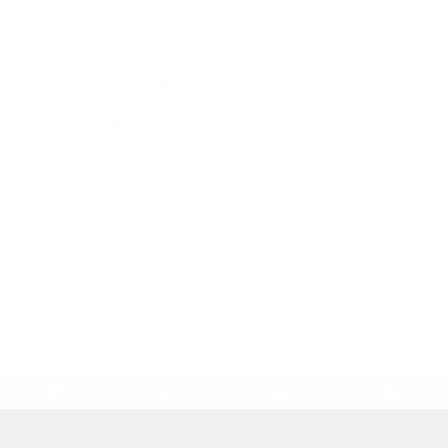
Kontaktné informácie
+421 35 777 91 31
info@obecdedinamladeze.sk
využite možnosť získavania aktuálnych informácií s využitím RSS
,
CMS systém (redakčný) systém ECHELON 2,
Mapa stránok
,
web portál
,
webhosting
,
webex.digital, s.r.o.
,
domény
,
registrácia domény
,
spoločnosť webex.digital, s.r.o.
,
technický prevádzkovateľ
Posledná aktualizácia:
10.08.2026
Vytlačiť stránku
|
Vyhlásenie o prístupnosti
Autorské práva
|
Cookies
.
.
.
.
.
.
webdesign
|