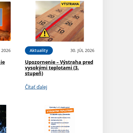
L 2026
Aktuality
30. JÚL 2026
ie
Upozornenie – Výstraha pred
vysokými teplotami (3.
stupeň)
Čítať ďalej