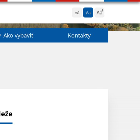
Aa
Aa
Aa
Ako vybaviť
Kontakty
deže