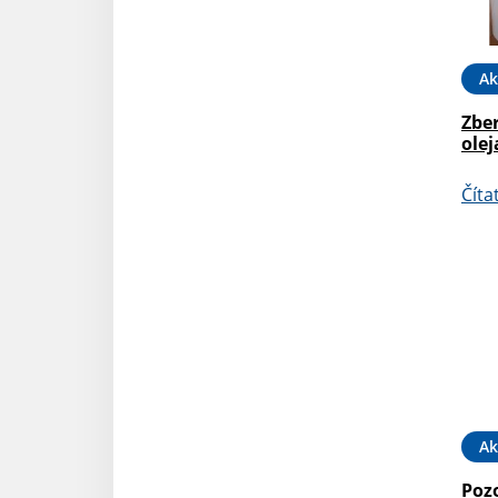
Ak
Zbe
olej
Číta
Ak
Pozo