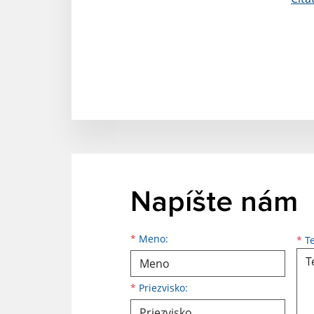
Napíšte nám
Meno
Priezvisko
E-mailová adresa
*
Meno:
*
Te
*
Priezvisko: