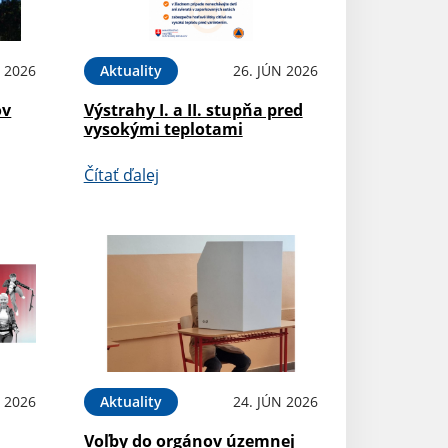
L 2026
Aktuality
26. JÚN 2026
ov
Výstrahy I. a II. stupňa pred
vysokými teplotami
Čítať ďalej
N 2026
Aktuality
24. JÚN 2026
Voľby do orgánov územnej