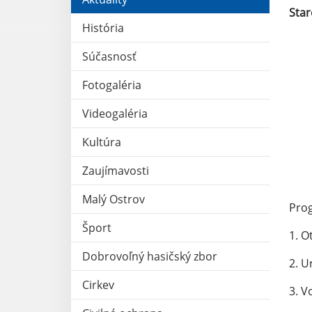
Star
História
Súčasnosť
Fotogaléria
Videogaléria
Kultúra
Zaujímavosti
Malý Ostrov
Pro
Šport
1. O
Dobrovoľný hasičský zbor
2. U
Cirkev
3. V