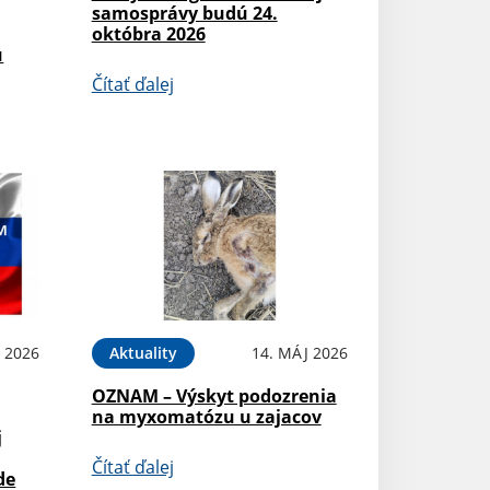
samosprávy budú 24.
októbra 2026
u
Čítať ďalej
 2026
Aktuality
14. MÁJ 2026
OZNAM – Výskyt podozrenia
na myxomatózu u zajacov
j
Čítať ďalej
de