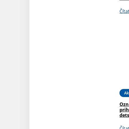
Číta
Ak
Ozn
prih
dets
Číta