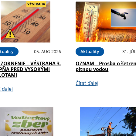
tuality
05. AUG 2026
Aktuality
31. JÚ
ZORNENIE – VÝSTRAHA 3.
OZNAM – Prosba o šetren
PŇA PRED VYSOKÝMI
pitnou vodou
LOTAMI
Čítať ďalej
ť ďalej