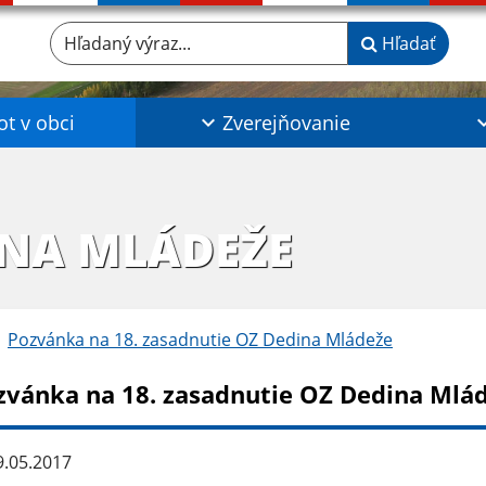
Hľadaný výraz...
Hľadať
ot v obci
Zverejňovanie
INA MLÁDEŽE
Pozvánka na 18. zasadnutie OZ Dedina Mládeže
zvánka na 18. zasadnutie OZ Dedina Mlá
.05.2017