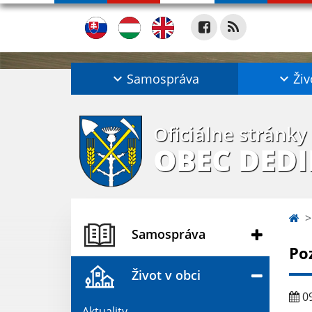
Samospráva
Živ
Oficiálne stránky
OBEC DED
Samospráva
Po
Život v obci
09
Aktuality