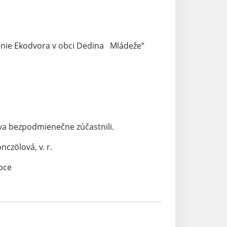
renie Ekodvora v obci Dedina Mládeže“
a bezpodmienečne zúčastnili.
, v. r.
e