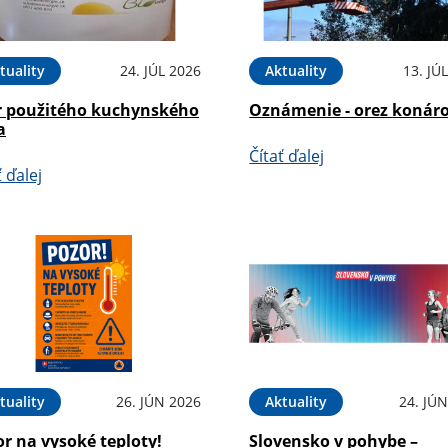
tuality
24. JÚL 2026
Aktuality
13. JÚ
r použitého kuchynského
Oznámenie - orez konár
a
Čítať ďalej
ť ďalej
tuality
26. JÚN 2026
Aktuality
24. JÚ
r na vysoké teploty!
Slovensko v pohybe –