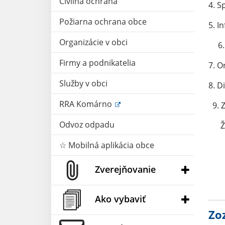
Civilná ochrana
4. S
Požiarna ochrana obce
5. I
Organizácie v obci
6
Firmy a podnikatelia
7. O
Služby v obci
8. D
RRA Komárno
9. 
Odvoz odpadu
Žia
☆ Mobilná aplikácia obce
JU
Zverejňovanie
Ako vybaviť
Zo