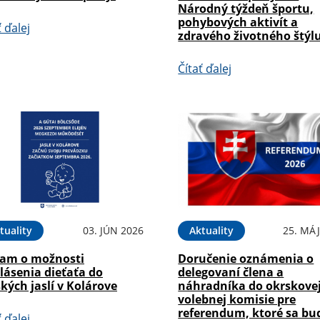
Národný týždeň športu,
pohybových aktivít a
ť ďalej
zdravého životného štýl
Čítať ďalej
tuality
03. JÚN 2026
Aktuality
25. MÁJ
am o možnosti
Doručenie oznámenia o
lásenia dieťaťa do
delegovaní člena a
kých jaslí v Kolárove
náhradníka do okrskove
volebnej komisie pre
referendum, ktoré sa bu
ť ďalej