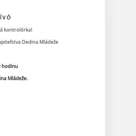
Í V Ó
á kontrolórka!
piteľstva Dedina Mládeže
0 hodinu
ina Mládeže.