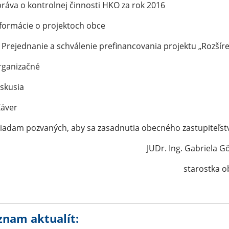
práva o kontrolnej činnosti HKO za rok 2016
nformácie o projektoch obce
. Prejednanie a schválenie prefinancovania projektu „Rozší
rganizačné
iskusia
Záver
dam pozvaných, aby sa zasadnutia obecného zastupiteľstv
Dr. Ing. Gabriela Gönczölová
starostka obc
znam aktualít: