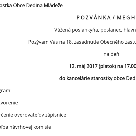
ostka Obce Dedina Mládeže
P O Z V Á N K A / M E G H 
Vážená poslankyňa, poslanec, hlavn
Pozývam Vás na 18. zasadnutie Obecného zastu
na deň
12. máj 2017 (piatok) na 17.0
do kancelárie starostky obce Ded
gram:
tvorenie
rčenie overovateľov zápisnice
oľba návrhovej komisie