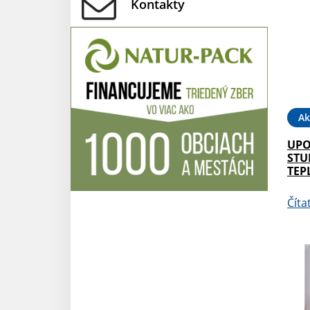
Kontakty
Ak
UPO
STU
TEP
Číta