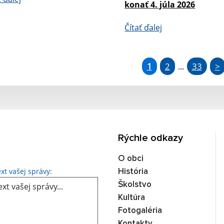
konať 4. júla 2026
Čítať ďalej
1
2
33
>
...
Rýchle odkazy
O obci
Text vašej správy...
xt vašej správy:
História
Školstvo
Kultúra
Fotogaléria
Kontakty