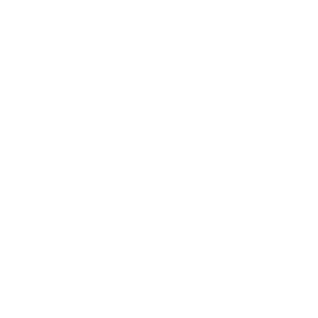
*
E-mailová adresa:
Text vašej správy...
*
Text vašej správy:
Príloha:
Príloha
*
povinné položky
*
Oboznámil som sa so
spracúvaním osobných údajov