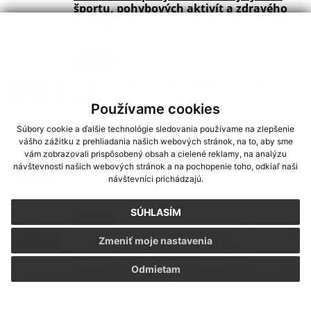
športu, pohybových aktivít a zdravého
životného štýlu
24. JÚN 2026
Aktuality
Voľby do orgánov územnej samosprávy
budú 24. októbra 2026
Používame cookies
Súbory cookie a ďalšie technológie sledovania používame na zlepšenie
03. JÚN 2026
Aktuality
vášho zážitku z prehliadania našich webových stránok, na to, aby sme
vám zobrazovali prispôsobený obsah a cielené reklamy, na analýzu
Oznam o možnosti prihlásenia dieťaťa
návštevnosti našich webových stránok a na pochopenie toho, odkiaľ naši
do detských jaslí v Kolárove
návštevníci prichádzajú.
SÚHLASÍM
25. MÁJ 2026
Aktuality
Zmeniť moje nastavenia
Doručenie oznámenia o delegovaní
člena a náhradníka do okrskovej
volebnej komisie pre referendum, ktoré
Odmietam
sa bude konať 4. júla 2026