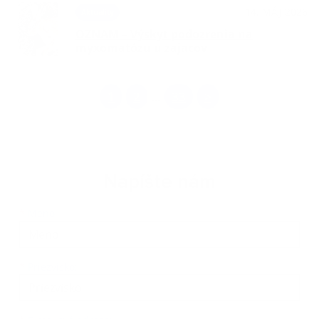
14. MÁJ 2026
Aktuality
OZNAM – Výskyt podozrenia na
myxomatózu u zajacov
1
2
33
>
...
Napíšte nám
Meno
Priezvisko
E-mailová adresa
*
Meno:
*
Priezvisko: