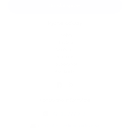
Google reCaptcha Response
Odoslať správu
Rýchle odkazy
O obci
História
Školstvo
Kultúra
Fotogaléria
Kontakty
Kontaktné informácie
+421 35 777 91 31
info@obecdedinamladeze.sk