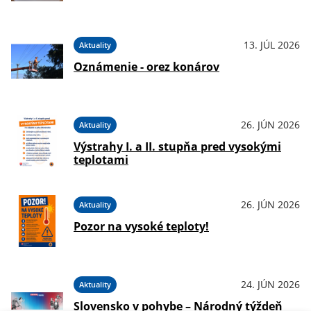
13. JÚL 2026
Aktuality
Oznámenie - orez konárov
26. JÚN 2026
Aktuality
Výstrahy I. a II. stupňa pred vysokými
teplotami
26. JÚN 2026
Aktuality
Pozor na vysoké teploty!
24. JÚN 2026
Aktuality
Slovensko v pohybe – Národný týždeň