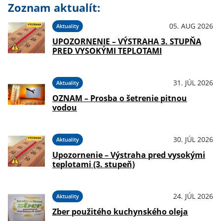
Zoznam aktualít:
05. AUG 2026
Aktuality
UPOZORNENIE – VÝSTRAHA 3. STUPŇA
PRED VYSOKÝMI TEPLOTAMI
31. JÚL 2026
Aktuality
OZNAM – Prosba o šetrenie pitnou
vodou
30. JÚL 2026
Aktuality
Upozornenie – Výstraha pred vysokými
teplotami (3. stupeň)
24. JÚL 2026
Aktuality
Zber použitého kuchynského oleja