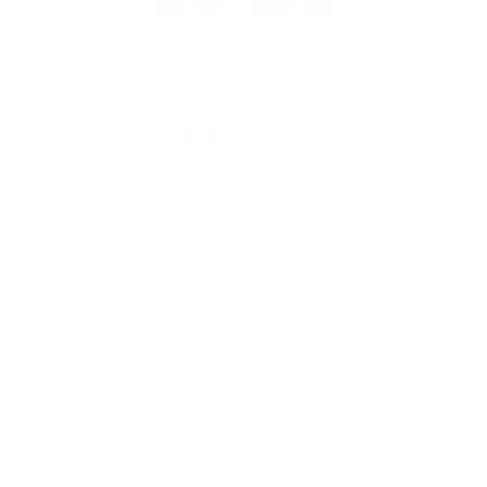
1
2
33
>
...
Napíšte nám
Meno
Priezvisko
E-mailová adresa
*
Meno:
*
Priezvisko:
*
E-mailová adresa:
Text vašej správy...
*
Text vašej správy: