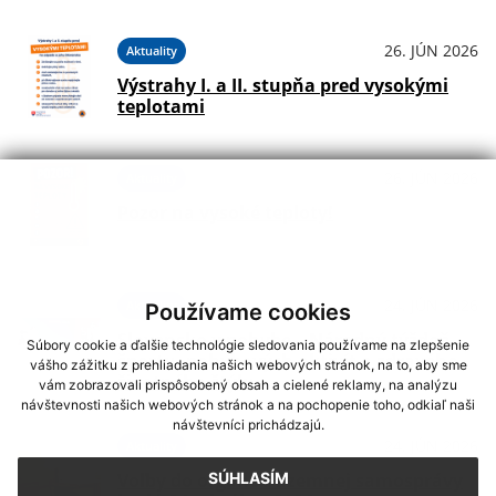
26. JÚN 2026
Aktuality
Výstrahy I. a II. stupňa pred vysokými
teplotami
26. JÚN 2026
Aktuality
Pozor na vysoké teploty!
24. JÚN 2026
Aktuality
Používame cookies
Slovensko v pohybe – Národný týždeň
Súbory cookie a ďalšie technológie sledovania používame na zlepšenie
športu, pohybových aktivít a zdravého
vášho zážitku z prehliadania našich webových stránok, na to, aby sme
životného štýlu
vám zobrazovali prispôsobený obsah a cielené reklamy, na analýzu
návštevnosti našich webových stránok a na pochopenie toho, odkiaľ naši
návštevníci prichádzajú.
24. JÚN 2026
Aktuality
SÚHLASÍM
Voľby do orgánov územnej samosprávy