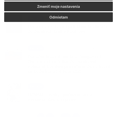
budú 24. októbra 2026
Zmeniť moje nastavenia
Odmietam
03. JÚN 2026
Aktuality
Oznam o možnosti prihlásenia dieťaťa
do detských jaslí v Kolárove
25. MÁJ 2026
Aktuality
Doručenie oznámenia o delegovaní
člena a náhradníka do okrskovej
volebnej komisie pre referendum, ktoré
sa bude konať 4. júla 2026
14. MÁJ 2026
Aktuality
OZNAM – Výskyt podozrenia na
myxomatózu u zajacov