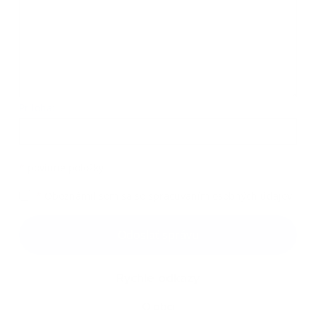
Príloha:
Príloha
*
povinné položky
*
Oboznámil som sa so
spracúvaním osobných údajov
Google reCaptcha Response
Odoslať správu
Rýchle odkazy
O obci