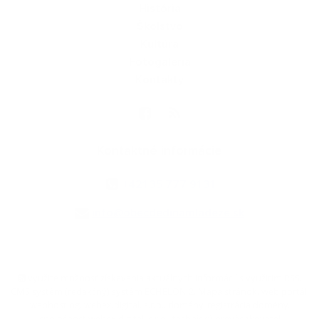
História
Školstvo
Kultúra
Fotogaléria
Kontakty
Kontaktné informácie
+421 35 777 91 31
info@obecdedinamladeze.sk
využite možnosť získavania aktuálnych informácií s využitím RSS
,
CMS systém (redakčný) systém ECHELON 2,
Mapa stránok
,
web portál
,
webhosting
,
webex.digital, s.r.o.
,
domény
,
registrácia domény
,
spoločnosť webex.digital, s.r.o.
,
technický prevádzkovateľ