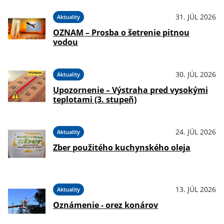
31. JÚL 2026
Aktuality
OZNAM – Prosba o šetrenie pitnou
vodou
30. JÚL 2026
Aktuality
Upozornenie – Výstraha pred vysokými
teplotami (3. stupeň)
24. JÚL 2026
Aktuality
Zber použitého kuchynského oleja
13. JÚL 2026
Aktuality
Oznámenie - orez konárov