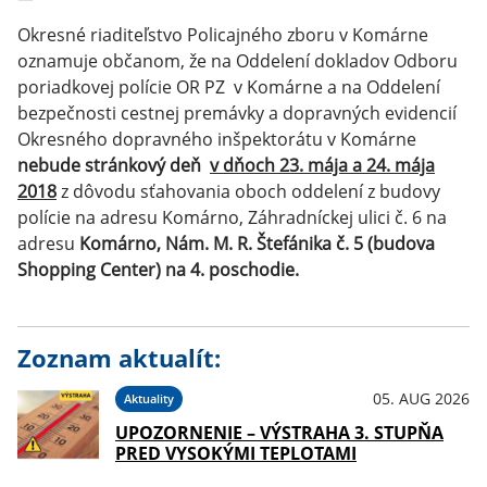
Okresné riaditeľstvo Policajného zboru v Komárne
oznamuje občanom, že na Oddelení dokladov Odboru
poriadkovej polície OR PZ v Komárne a na Oddelení
bezpečnosti cestnej premávky a dopravných evidencií
Okresného dopravného inšpektorátu v Komárne
nebude stránkový deň
v dňoch 23. mája a 24. mája
2018
z dôvodu sťahovania oboch oddelení z budovy
polície na adresu Komárno, Záhradníckej ulici č. 6 na
adresu
Komárno, Nám. M. R. Štefánika č. 5 (budova
Shopping Center) na 4. poschodie.
Zoznam aktualít:
05. AUG 2026
Aktuality
UPOZORNENIE – VÝSTRAHA 3. STUPŇA
PRED VYSOKÝMI TEPLOTAMI