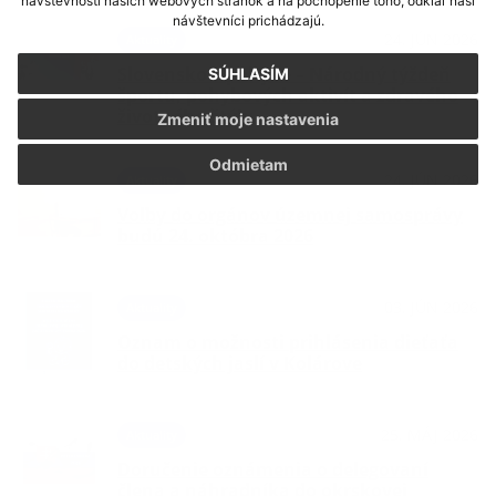
návštevnosti našich webových stránok a na pochopenie toho, odkiaľ naši
návštevníci prichádzajú.
24. JÚN 2026
Aktuality
Slovensko v pohybe – Národný týždeň
SÚHLASÍM
športu, pohybových aktivít a zdravého
životného štýlu
Zmeniť moje nastavenia
Odmietam
24. JÚN 2026
Aktuality
Voľby do orgánov územnej samosprávy
budú 24. októbra 2026
03. JÚN 2026
Aktuality
Oznam o možnosti prihlásenia dieťaťa
do detských jaslí v Kolárove
25. MÁJ 2026
Aktuality
Doručenie oznámenia o delegovaní
člena a náhradníka do okrskovej