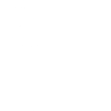
*
Priezvisko:
*
E-mailová adresa:
Text vašej správy...
*
Text vašej správy:
Príloha:
Príloha
*
povinné položky