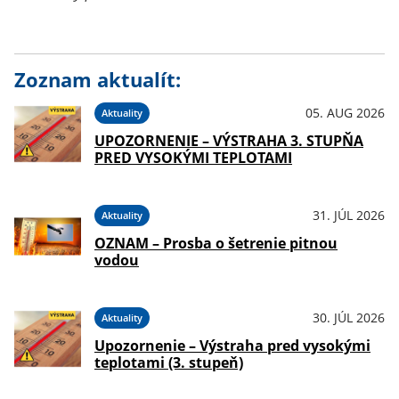
Zoznam aktualít:
05. AUG 2026
Aktuality
UPOZORNENIE – VÝSTRAHA 3. STUPŇA
PRED VYSOKÝMI TEPLOTAMI
31. JÚL 2026
Aktuality
OZNAM – Prosba o šetrenie pitnou
vodou
30. JÚL 2026
Aktuality
Upozornenie – Výstraha pred vysokými
teplotami (3. stupeň)