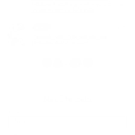
volebnej komisie pre referendum, ktoré
sa bude konať 4. júla 2026
14. MÁJ 2026
Aktuality
OZNAM – Výskyt podozrenia na
myxomatózu u zajacov
1
2
33
>
...
Napíšte nám
Meno
Priezvisko
E-mailová adresa
*
Meno: