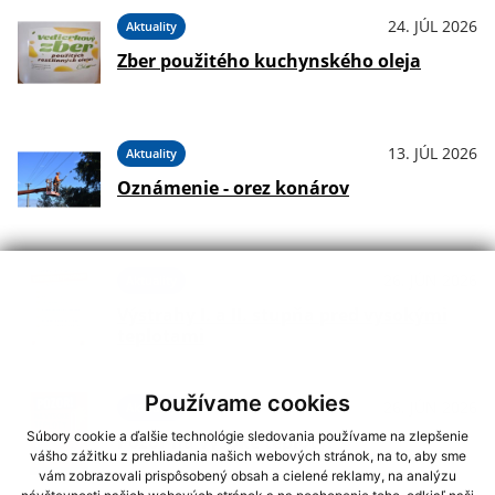
24. JÚL 2026
Aktuality
Zber použitého kuchynského oleja
13. JÚL 2026
Aktuality
Oznámenie - orez konárov
26. JÚN 2026
Aktuality
Výstrahy I. a II. stupňa pred vysokými
teplotami
Používame cookies
26. JÚN 2026
Aktuality
Súbory cookie a ďalšie technológie sledovania používame na zlepšenie
Pozor na vysoké teploty!
vášho zážitku z prehliadania našich webových stránok, na to, aby sme
vám zobrazovali prispôsobený obsah a cielené reklamy, na analýzu