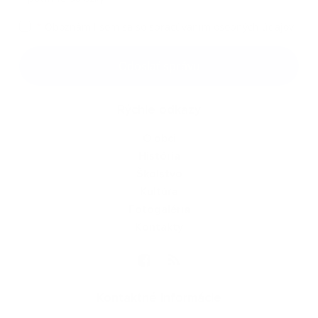
*
Oboznámil som sa so
spracúvaním osobných údajov
Google reCaptcha Response
Odoslať správu
Rýchle odkazy
O obci
História
Školstvo
Kultúra
Fotogaléria
Kontakty
Kontaktné informácie