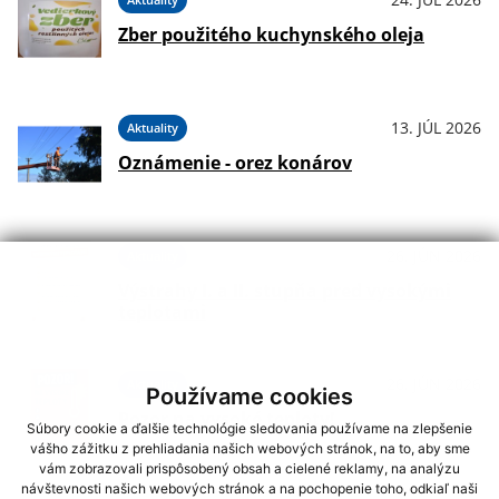
Zber použitého kuchynského oleja
13. JÚL 2026
Aktuality
Oznámenie - orez konárov
26. JÚN 2026
Aktuality
Výstrahy I. a II. stupňa pred vysokými
teplotami
26. JÚN 2026
Aktuality
Používame cookies
Pozor na vysoké teploty!
Súbory cookie a ďalšie technológie sledovania používame na zlepšenie
vášho zážitku z prehliadania našich webových stránok, na to, aby sme
vám zobrazovali prispôsobený obsah a cielené reklamy, na analýzu
návštevnosti našich webových stránok a na pochopenie toho, odkiaľ naši