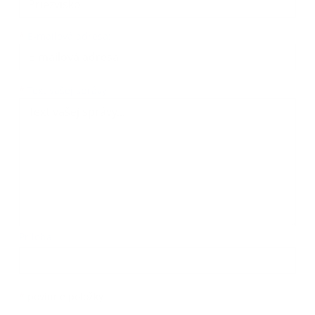
*
E-mailová adresa:
Text vašej správy...
*
Text vašej správy:
Príloha:
Príloha
*
povinné položky