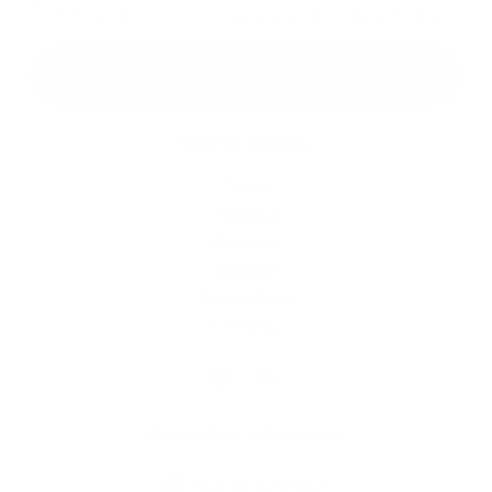
*
Oboznámil som sa so
spracúvaním osobných údajov
Google reCaptcha Response
Odoslať správu
Rýchle odkazy
O obci
História
Školstvo
Kultúra
Fotogaléria
Kontakty
Kontaktné informácie
+421 35 777 91 31