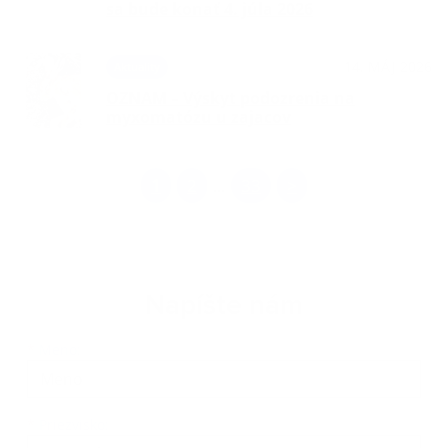
sa bude konať 4. júla 2026
14. MÁJ 2026
Aktuality
OZNAM – Výskyt podozrenia na
myxomatózu u zajacov
1
2
33
>
...
Napíšte nám
Meno
Priezvisko
E-mailová adresa
*
Meno:
*
Priezvisko: