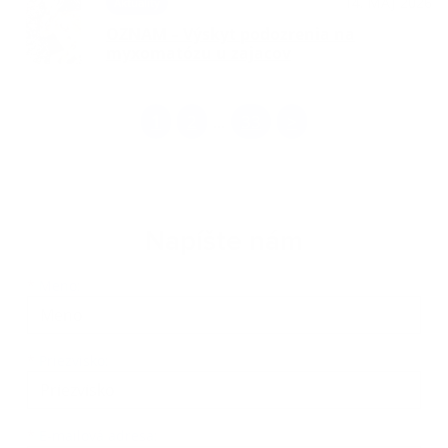
14. MÁJ 2026
Aktuality
OZNAM – Výskyt podozrenia na
myxomatózu u zajacov
1
2
33
>
...
Napíšte nám
Meno
Priezvisko
E-mailová adresa
*
Meno:
*
Priezvisko:
*
E-mailová adresa: