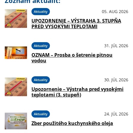
Zoznam aktualít:
05. AUG 2026
Aktuality
UPOZORNENIE – VÝSTRAHA 3. STUPŇA
PRED VYSOKÝMI TEPLOTAMI
31. JÚL 2026
Aktuality
OZNAM – Prosba o šetrenie pitnou
vodou
30. JÚL 2026
Aktuality
Upozornenie – Výstraha pred vysokými
teplotami (3. stupeň)
24. JÚL 2026
Aktuality
Zber použitého kuchynského oleja