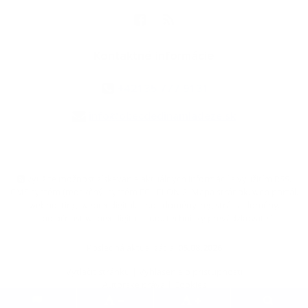
Kontaktné informácie
+421 35 777 91 31
info@obecdedinamladeze.sk
využite možnosť získavania aktuálnych informácií s využitím RSS
,
CMS systém (redakčný) systém ECHELON 2,
Mapa stránok
,
web portál
,
webhosting
,
webex.digital, s.r.o.
,
domény
,
registrácia domény
,
spoločnosť webex.digital, s.r.o.
,
technický prevádzkovateľ
Posledná aktualizácia:
05.08.2026
Vytlačiť stránku
|
Vyhlásenie o prístupnosti
Autorské práva
|
Cookies
.
.
.
.
.
.