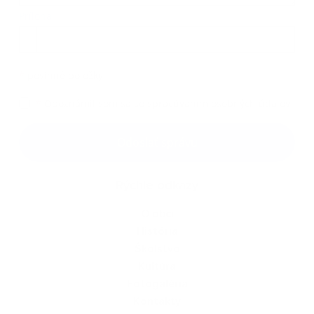
Príloha:
Príloha
*
povinné položky
*
Oboznámil som sa so
spracúvaním osobných údajov
Google reCaptcha Response
Odoslať správu
Rýchle odkazy
O obci
História
Školstvo
Kultúra
Fotogaléria
Kontakty