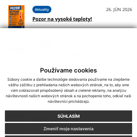
26. JÚN 2026
Aktuality
Pozor na vysoké teploty!
24. JÚN 2026
Aktuality
Slovensko v pohybe – Národný týždeň
športu, pohybových aktivít a zdravého
životného štýlu
Používame cookies
Súbory cookie a ďalšie technológie sledovania používame na zlepšenie
24. JÚN 2026
Aktuality
vášho zážitku z prehliadania našich webových stránok, na to, aby sme
vám zobrazovali prispôsobený obsah a cielené reklamy, na analýzu
Voľby do orgánov územnej samosprávy
návštevnosti našich webových stránok a na pochopenie toho, odkiaľ naši
budú 24. októbra 2026
návštevníci prichádzajú.
SÚHLASÍM
03. JÚN 2026
Aktuality
Oznam o možnosti prihlásenia dieťaťa
Zmeniť moje nastavenia
do detských jaslí v Kolárove