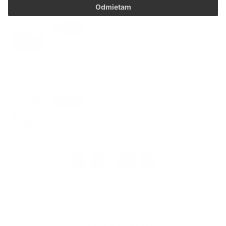
Odmietam
25. MÁJ 2026
Aktuality
Doručenie oznámenia o delegovaní
člena a náhradníka do okrskovej
volebnej komisie pre referendum, ktoré
sa bude konať 4. júla 2026
14. MÁJ 2026
Aktuality
OZNAM – Výskyt podozrenia na
myxomatózu u zajacov
1
2
33
>
...
Napíšte nám