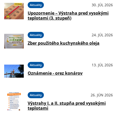
30. JÚL 2026
Aktuality
Upozornenie – Výstraha pred vysokými
teplotami (3. stupeň)
24. JÚL 2026
Aktuality
Zber použitého kuchynského oleja
13. JÚL 2026
Aktuality
Oznámenie - orez konárov
26. JÚN 2026
Aktuality
Výstrahy I. a II. stupňa pred vysokými
teplotami