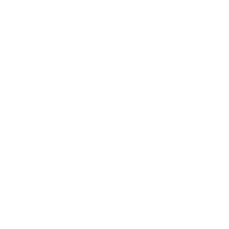
Meno
Priezvisko
E-mailová adresa
*
Meno:
*
Priezvisko:
*
E-mailová adresa:
Text vašej správy...
*
Text vašej správy: