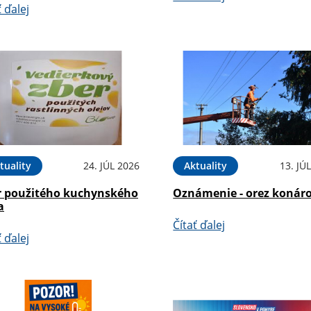
ť ďalej
tuality
24. JÚL 2026
Aktuality
13. JÚ
r použitého kuchynského
Oznámenie - orez konár
a
Čítať ďalej
ť ďalej