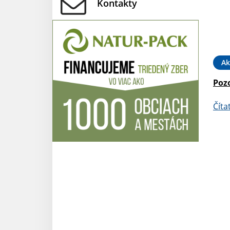
Kontakty
Ak
Pozo
Číta