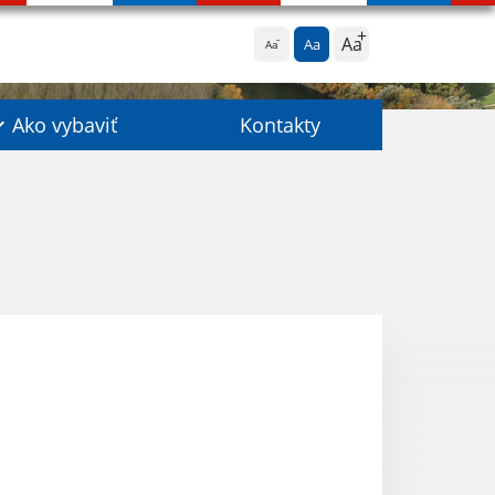
Aa
Aa
Aa
Ako vybaviť
Kontakty