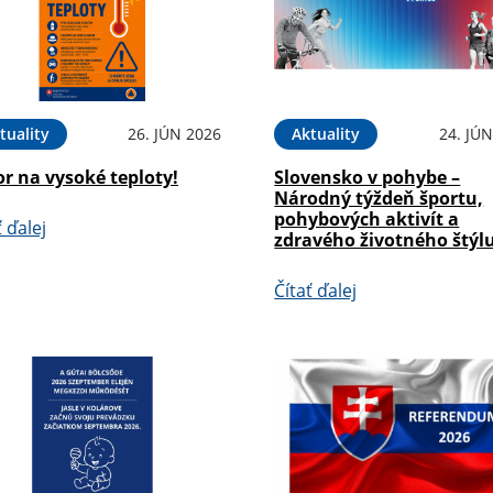
tuality
26. JÚN 2026
Aktuality
24. JÚ
r na vysoké teploty!
Slovensko v pohybe –
Národný týždeň športu,
pohybových aktivít a
ť ďalej
zdravého životného štýl
Čítať ďalej