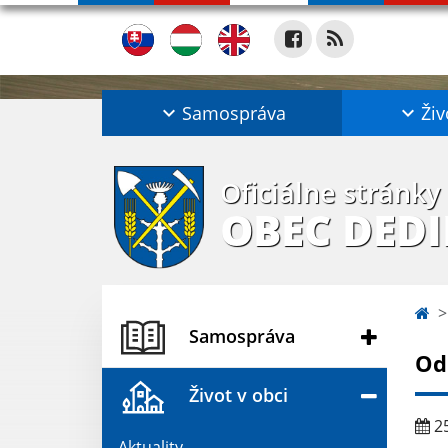
Samospráva
Živ
Oficiálne stránky
OBEC DED
Samospráva
Od
Život v obci
25
Aktuality