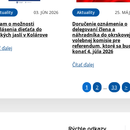
tuality
03. JÚN 2026
Aktuality
25. MÁJ
am o možnosti
Doručenie oznámenia o
lásenia dieťaťa do
delegovaní člena a
kých jaslí v Kolárove
náhradníka do okrskove
volebnej komisie pre
referendum, ktoré sa bu
ť ďalej
konať 4. júla 2026
Čítať ďalej
1
2
33
>
...
Rýchle odkazy