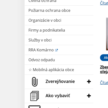
Civilná ochrana
Číta
Požiarna ochrana obce
Organizácie v obci
Firmy a podnikatelia
Služby v obci
RRA Komárno
Ak
Odvoz odpadu
Zbe
☆ Mobilná aplikácia obce
olej
Zverejňovanie
Číta
Ako vybaviť