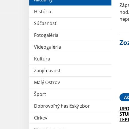
Zápa
História
hod.
nepr
Súčasnosť
Fotogaléria
Zo
Videogaléria
Kultúra
Zaujímavosti
Malý Ostrov
Šport
Ak
Dobrovoľný hasičský zbor
UPO
STU
Cirkev
TEP