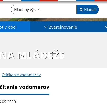
Hľadaný výraz...
Hľadať
ot v obci
Zverejňovanie
INA MLÁDEŽE
Odčítanie vodomerov
čítanie vodomerov
.05.2020