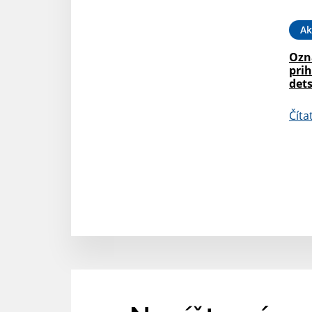
Ak
Ozn
prih
dets
Číta