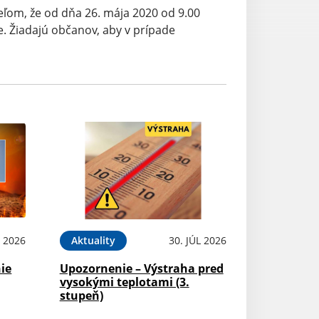
ľom, že od dňa 26. mája 2020 od 9.00
. Žiadajú občanov, aby v prípade
L 2026
Aktuality
30. JÚL 2026
ie
Upozornenie – Výstraha pred
vysokými teplotami (3.
stupeň)