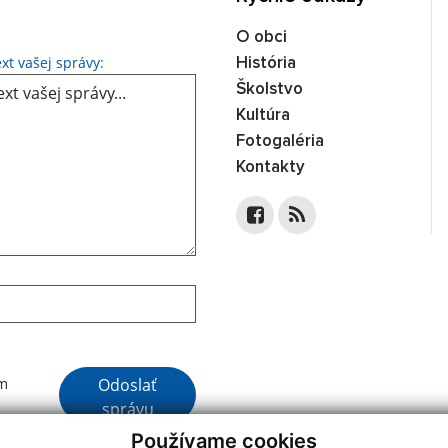
O obci
Text vašej správy...
xt vašej správy:
História
Školstvo
Kultúra
Fotogaléria
Kontakty
Google reCaptcha Response
Odoslať
ím
správu
Používame cookies