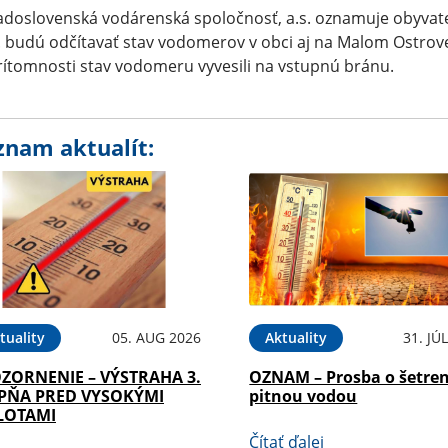
doslovenská vodárenská spoločnosť, a.s. oznamuje obyvate
 budú odčítavať stav vodomerov v obci aj na Malom Ostrove
ítomnosti stav vodomeru vyvesili na vstupnú bránu.
znam aktualít:
tuality
05. AUG 2026
Aktuality
31. JÚ
ZORNENIE – VÝSTRAHA 3.
OZNAM – Prosba o šetren
PŇA PRED VYSOKÝMI
pitnou vodou
LOTAMI
Čítať ďalej