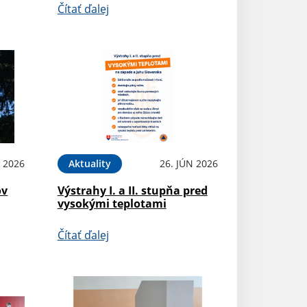
Čítať ďalej
L 2026
Aktuality
26. JÚN 2026
ov
Výstrahy I. a II. stupňa pred
vysokými teplotami
Čítať ďalej