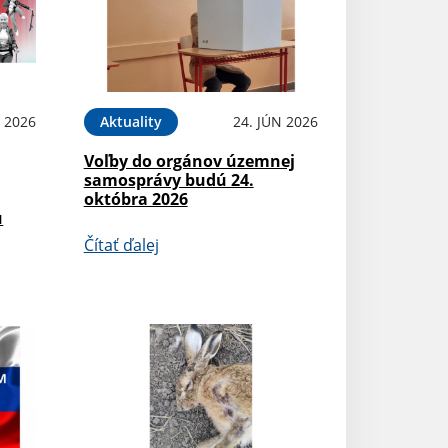
N 2026
Aktuality
24. JÚN 2026
Voľby do orgánov územnej
samosprávy budú 24.
októbra 2026
u
Čítať ďalej