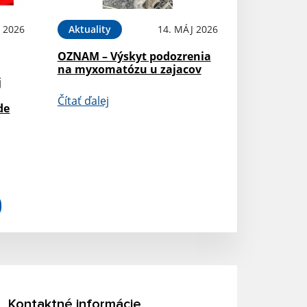
 2026
Aktuality
14. MÁJ 2026
OZNAM – Výskyt podozrenia
na myxomatózu u zajacov
j
Čítať ďalej
de
Kontaktné informácie