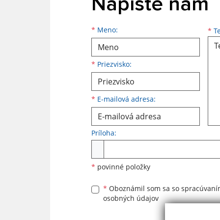
Napíšte nám
Meno
Priezvisko
E-mailová adresa
*
Meno:
*
Te
*
Priezvisko:
*
E-mailová adresa:
Príloha:
Príloha
*
povinné položky
*
Oboznámil som sa so
spracúvan
osobných údajov