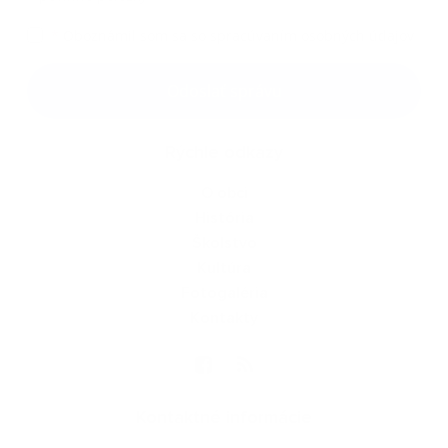
*
Oboznámil som sa so
spracúvaním osobných údajov
Google reCaptcha Response
Odoslať správu
Rýchle odkazy
O obci
História
Školstvo
Kultúra
Fotogaléria
Kontakty
Kontaktné informácie