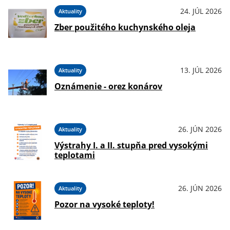
24. JÚL 2026
Aktuality
Zber použitého kuchynského oleja
13. JÚL 2026
Aktuality
Oznámenie - orez konárov
26. JÚN 2026
Aktuality
Výstrahy I. a II. stupňa pred vysokými
teplotami
26. JÚN 2026
Aktuality
Pozor na vysoké teploty!