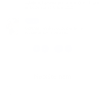
volebnej komisie pre referendum, ktoré
sa bude konať 4. júla 2026
14. MÁJ 2026
Aktuality
OZNAM – Výskyt podozrenia na
myxomatózu u zajacov
1
2
33
>
...
Napíšte nám
Meno
Priezvisko
E-mailová adresa
*
Meno:
*
Priezvisko: