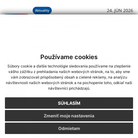
24. JÚN 2026
Aktuality
Slovensko v pohybe – Národný týždeň
športu, pohybových aktivít a zdravého
životného štýlu
24. JÚN 2026
Aktuality
Používame cookies
Voľby do orgánov územnej samosprávy
budú 24. októbra 2026
Súbory cookie a ďalšie technológie sledovania používame na zlepšenie
vášho zážitku z prehliadania našich webových stránok, na to, aby sme
vám zobrazovali prispôsobený obsah a cielené reklamy, na analýzu
návštevnosti našich webových stránok a na pochopenie toho, odkiaľ naši
03. JÚN 2026
Aktuality
návštevníci prichádzajú.
Oznam o možnosti prihlásenia dieťaťa
do detských jaslí v Kolárove
SÚHLASÍM
Zmeniť moje nastavenia
25. MÁJ 2026
Aktuality
Odmietam
Doručenie oznámenia o delegovaní
člena a náhradníka do okrskovej