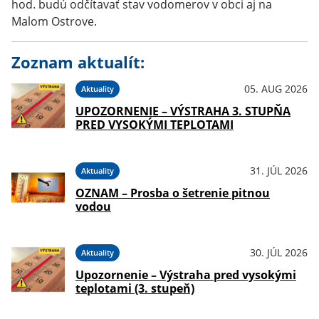
hod. budú odčítavať stav vodomerov v obci aj na
Malom Ostrove.
Zoznam aktualít:
05. AUG 2026
Aktuality
UPOZORNENIE – VÝSTRAHA 3. STUPŇA
PRED VYSOKÝMI TEPLOTAMI
31. JÚL 2026
Aktuality
OZNAM – Prosba o šetrenie pitnou
vodou
30. JÚL 2026
Aktuality
Upozornenie – Výstraha pred vysokými
teplotami (3. stupeň)