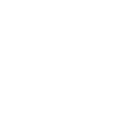
*
E-mailová adresa:
Text vašej správy...
*
Text vašej správy:
Príloha:
Príloha
*
povinné položky