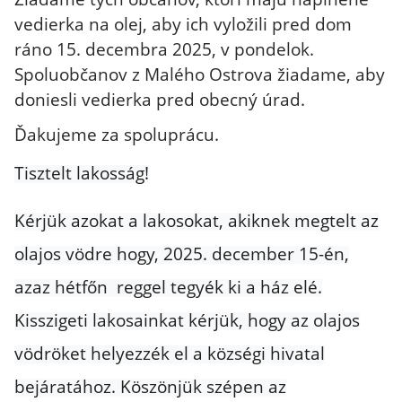
vedierka na olej, aby ich vyložili pred dom
ráno 15. decembra 2025, v pondelok.
Spoluobčanov z Malého Ostrova žiadame, aby
doniesli vedierka pred obecný úrad.
Ďakujeme za spoluprácu.
Tisztelt lakosság!
Kérjük azokat a lakosokat, akiknek megtelt az
olajos vödre hogy, 2025. december 15-én,
azaz hétfőn reggel tegyék ki a ház elé.
Kisszigeti lakosainkat kérjük, hogy az olajos
vödröket helyezzék el a községi hivatal
bejáratához. Köszönjük szépen az