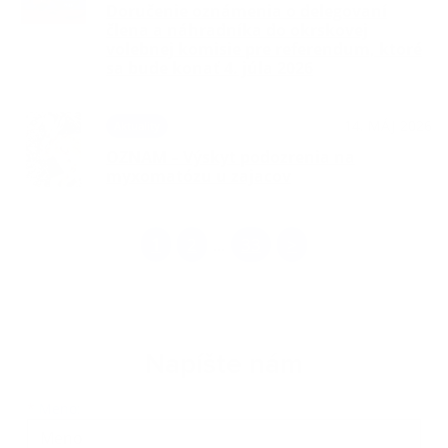
Doručenie oznámenia o delegovaní
člena a náhradníka do okrskovej
volebnej komisie pre referendum, ktoré
sa bude konať 4. júla 2026
14. MÁJ 2026
Aktuality
OZNAM – Výskyt podozrenia na
myxomatózu u zajacov
1
2
33
>
...
Napíšte nám
Meno
Priezvisko
E-mailová adresa
*
Meno: