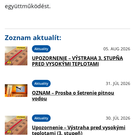
együttműködést.
Zoznam aktualít:
05. AUG 2026
Aktuality
UPOZORNENIE – VÝSTRAHA 3. STUPŇA
PRED VYSOKÝMI TEPLOTAMI
31. JÚL 2026
Aktuality
OZNAM – Prosba o šetrenie pitnou
vodou
30. JÚL 2026
Aktuality
Upozornenie – Výstraha pred vysokými
teplotami (3. stupeň)