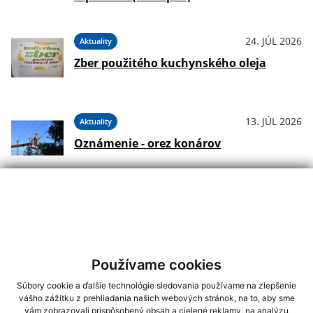
24. JÚL 2026
Aktuality
Zber použitého kuchynského oleja
13. JÚL 2026
Aktuality
Oznámenie - orez konárov
26. JÚN 2026
Aktuality
Výstrahy I. a II. stupňa pred vysokými
teplotami
Používame cookies
26. JÚN 2026
Aktuality
Súbory cookie a ďalšie technológie sledovania používame na zlepšenie
vášho zážitku z prehliadania našich webových stránok, na to, aby sme
Pozor na vysoké teploty!
vám zobrazovali prispôsobený obsah a cielené reklamy, na analýzu