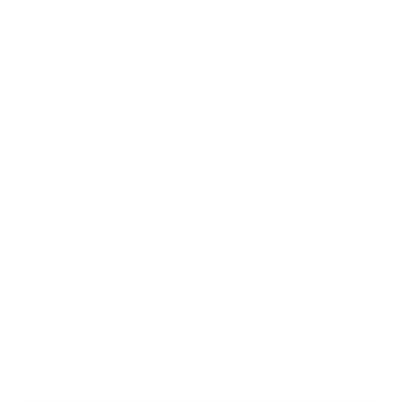
*
Priezvisko:
*
E-mailová adresa:
Text vašej správy...
*
Text vašej správy:
Príloha:
Príloha