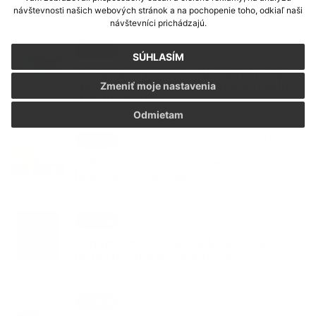
návštevnosti našich webových stránok a na pochopenie toho, odkiaľ naši
návštevníci prichádzajú.
24. JÚN 2026
Aktuality
SÚHLASÍM
Slovensko v pohybe – Národný týždeň
športu, pohybových aktivít a zdravého
Zmeniť moje nastavenia
životného štýlu
Odmietam
24. JÚN 2026
Aktuality
Voľby do orgánov územnej samosprávy
budú 24. októbra 2026
03. JÚN 2026
Aktuality
Oznam o možnosti prihlásenia dieťaťa
do detských jaslí v Kolárove
25. MÁJ 2026
Aktuality