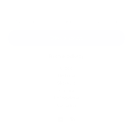
*
povinné položky
*
Oboznámil som sa so
spracúvaním osobných údajov
Google reCaptcha Response
Odoslať správu
Rýchle odkazy
O obci
História
Školstvo
Kultúra
Fotogaléria
Kontakty