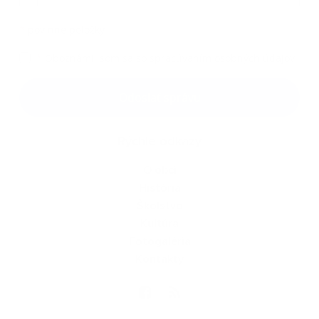
*
povinné položky
*
Oboznámil som sa so
spracúvaním osobných údajov
Google reCaptcha Response
Odoslať správu
Rýchle odkazy
O obci
História
Školstvo
Kultúra
Fotogaléria
Kontakty