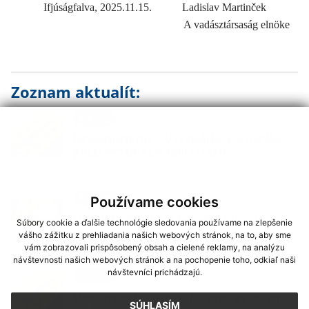
Ifjúságfalva, 2025.11.15.
Ladislav Martinček
A vadásztársaság elnöke
Zoznam aktualít:
05. AUG 2026
Aktuality
UPOZORNENIE – VÝSTRAHA 3. STUPŇA
PRED VYSOKÝMI TEPLOTAMI
31. JÚL 2026
Aktuality
Používame cookies
OZNAM – Prosba o šetrenie pitnou
Súbory cookie a ďalšie technológie sledovania používame na zlepšenie
vodou
vášho zážitku z prehliadania našich webových stránok, na to, aby sme
vám zobrazovali prispôsobený obsah a cielené reklamy, na analýzu
návštevnosti našich webových stránok a na pochopenie toho, odkiaľ naši
návštevníci prichádzajú.
30. JÚL 2026
Aktuality
Upozornenie – Výstraha pred vysokými
SÚHLASÍM