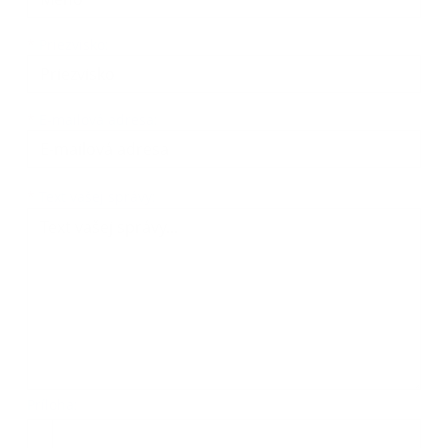
*
Priezvisko:
*
E-mailová adresa:
Text vašej správy...
*
Text vašej správy:
Príloha:
Príloha