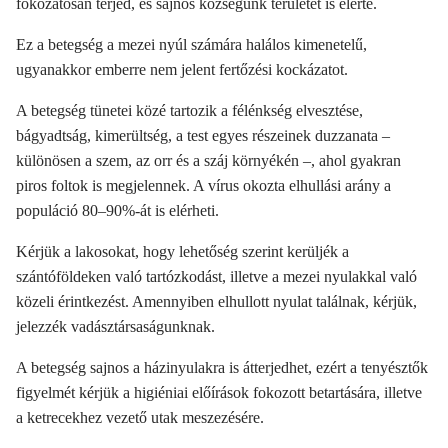
fokozatosan terjed, és sajnos községünk területét is elérte.
Ez a betegség a mezei nyúl számára halálos kimenetelű,
ugyanakkor
emberre nem jelent fertőzési kockázatot
.
A betegség tünetei közé tartozik a félénkség elvesztése,
bágyadtság, kimerültség, a test egyes részeinek duzzanata –
különösen a szem, az orr és a száj környékén –, ahol gyakran
piros foltok is megjelennek. A vírus okozta elhullási arány a
populáció 80–90%-át is elérheti.
Kérjük a lakosokat, hogy lehetőség szerint kerüljék a
szántóföldeken való tartózkodást, illetve a mezei nyulakkal való
közeli érintkezést. Amennyiben elhullott nyulat találnak, kérjük,
jelezzék vadásztársaságunknak.
A betegség sajnos a házinyulakra is átterjedhet, ezért a tenyésztők
figyelmét kérjük a higiéniai előírások fokozott betartására, illetve
a ketrecekhez vezető utak meszezésére.