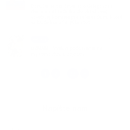
Doručenie oznámenia o delegovaní
člena a náhradníka do okrskovej
volebnej komisie pre referendum, ktoré
sa bude konať 4. júla 2026
14. MÁJ 2026
Aktuality
OZNAM – Výskyt podozrenia na
myxomatózu u zajacov
1
2
33
>
...
Napíšte nám
Meno
Priezvisko
E-mailová adresa
*
Meno: