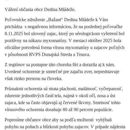
Vážení občania obce Dedina Mládeže,
Poľovnícke združenie „Bažant“ Dedina Mládeže k Vám
prichádza s negatívnou informáciou, že na poslednej poľovačke
8.11.2025 bol ulovený zajac, ktorý po sérologickom vyšetrení bol
pozitívny na nákazu myxomatózy. V mesiaci október 2025 bola
oficiálne potvrdená forma vírusu myxomatózy u zajacov poľných
v pôsobnosti RVPS Dunajská Streda a Trnava.
Z regiónov sa postupne táto choroba šíri a dorazila aj k nám.
Uvedené ochorenie je smrteľné pre zajačiu zver, nepredstavuje
však riziko prenosu na človeka.
Príznakmi ochorenia sú strata plachosti, malátnosť, vyčerpanosť,
zdurenie jednotlivých častí tela, najmä v okolí očí, nosa a úst
zajaca, kde sa často objavujú aj červené škvrny. Smrtnosť tohto
vírusového ochorenia dosahuje 80 až 90 percent populácie.
Poprosíme občanov obce aby sa podľa možnosti vyhýbali
pohybu na poliach a blízkosti pohybu zajacov. V prípade nájdenia