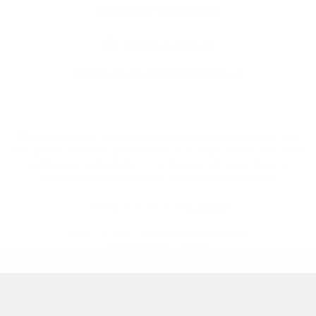
Kontaktné informácie
+421 35 777 91 31
info@obecdedinamladeze.sk
využite možnosť získavania aktuálnych informácií s využitím RSS
,
CMS systém (redakčný) systém ECHELON 2,
Mapa stránok
,
web portál
,
webhosting
,
webex.digital, s.r.o.
,
domény
,
registrácia domény
,
spoločnosť webex.digital, s.r.o.
,
technický prevádzkovateľ
Posledná aktualizácia:
05.08.2026
Vytlačiť stránku
|
Vyhlásenie o prístupnosti
Autorské práva
|
Cookies
.
.
.
.
.
.
webdesign
|