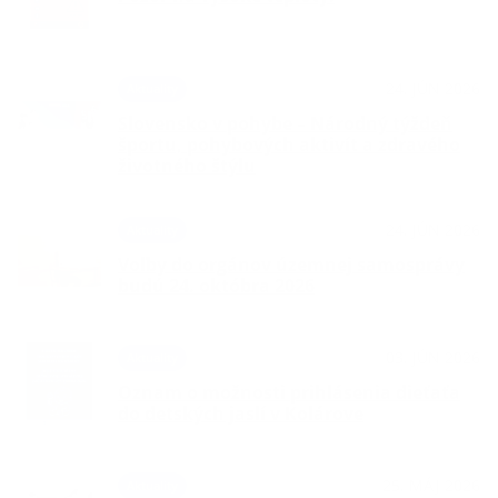
24. JÚN 2026
Aktuality
Slovensko v pohybe – Národný týždeň
športu, pohybových aktivít a zdravého
životného štýlu
24. JÚN 2026
Aktuality
Voľby do orgánov územnej samosprávy
budú 24. októbra 2026
03. JÚN 2026
Aktuality
Oznam o možnosti prihlásenia dieťaťa
do detských jaslí v Kolárove
25. MÁJ 2026
Aktuality