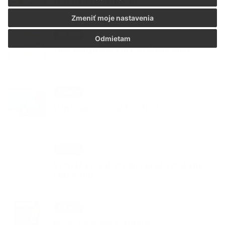
teplotami (3. stupeň)
Zmeniť moje nastavenia
24. JÚL 2026
Aktuality
Odmietam
Zber použitého kuchynského oleja
13. JÚL 2026
Aktuality
Oznámenie - orez konárov
26. JÚN 2026
Aktuality
Výstrahy I. a II. stupňa pred vysokými
teplotami
26. JÚN 2026
Aktuality
Pozor na vysoké teploty!