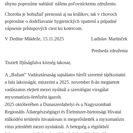
úhynu poprosíme nahlásiť nášmu poľovníckemu združeniu.
Choroba je bohužiaľ prenosná aj na králikov, tak v chovoch
poprosíme o dodržiavanie hygienických opatrení a prípadné
vápnenie prístupových ciest ku kotercom.
V Dedine Mládeže, 15.11.2025 Ladislav Martinček
Predseda združenia
Tisztelt Ifjúságfalva község lakosai
,
A „Bažant” Vadásztársaság sajnálatos hírről szeretné tájékoztatni
a falu lakosságát, miszerint a 2025. november 8-án megtartott
vadászaton elejtett mezei nyúlnál a szerológiai vizsgálat
myxomatózis-fertőzést igazolt.
2025 októberében a Dunaszerdahelyi és a Nagyszombati
Regionális Állategészségügyi és Élelmiszer-biztonsági Hivatal
működési területén hivatalosan is megerősítették a myxomatózis
vírus jelenlétét mezei nyulaknál. A betegség a régiókból