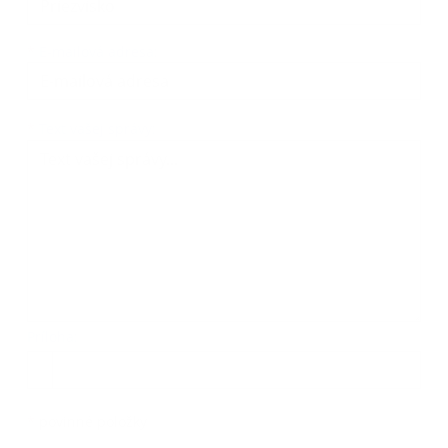
*
E-mailová adresa:
Text vašej správy...
*
Text vašej správy:
Príloha:
Príloha
*
povinné položky