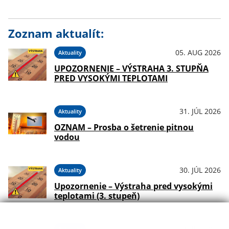
Zoznam aktualít:
05. AUG 2026
Aktuality
UPOZORNENIE – VÝSTRAHA 3. STUPŇA
PRED VYSOKÝMI TEPLOTAMI
31. JÚL 2026
Aktuality
OZNAM – Prosba o šetrenie pitnou
vodou
30. JÚL 2026
Aktuality
Upozornenie – Výstraha pred vysokými
teplotami (3. stupeň)
24. JÚL 2026
Aktuality