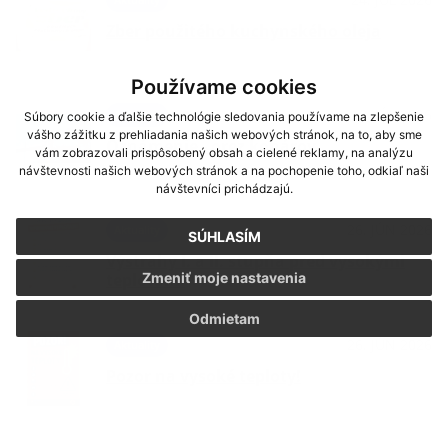
Zber použitého kuchynského oleja
Používame cookies
13. JÚL 2026
Aktuality
Súbory cookie a ďalšie technológie sledovania používame na zlepšenie
vášho zážitku z prehliadania našich webových stránok, na to, aby sme
Oznámenie - orez konárov
vám zobrazovali prispôsobený obsah a cielené reklamy, na analýzu
návštevnosti našich webových stránok a na pochopenie toho, odkiaľ naši
návštevníci prichádzajú.
26. JÚN 2026
Aktuality
SÚHLASÍM
Výstrahy I. a II. stupňa pred vysokými
Zmeniť moje nastavenia
teplotami
Odmietam
26. JÚN 2026
Aktuality
Pozor na vysoké teploty!