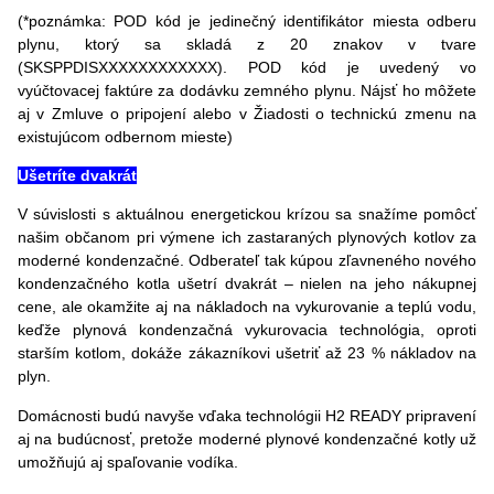
(*poznámka: POD kód je jedinečný identifikátor miesta odberu
plynu, ktorý sa skladá z 20 znakov v tvare
(SKSPPDISXXXXXXXXXXXX). POD kód je uvedený vo
vyúčtovacej faktúre za dodávku zemného plynu. Nájsť ho môžete
aj v Zmluve o pripojení alebo v Žiadosti o technickú zmenu na
existujúcom odbernom mieste)
Ušetríte dvakrát
V súvislosti s aktuálnou energetickou krízou sa snažíme pomôcť
našim občanom pri výmene ich zastaraných plynových kotlov za
moderné kondenzačné. Odberateľ tak kúpou zľavneného nového
kondenzačného kotla ušetrí dvakrát – nielen na jeho nákupnej
cene, ale okamžite aj na nákladoch na vykurovanie a teplú vodu,
keďže plynová kondenzačná vykurovacia technológia, oproti
starším kotlom, dokáže zákazníkovi ušetriť až 23 % nákladov na
plyn.
Domácnosti budú navyše vďaka technológii H2 READY pripravení
aj na budúcnosť, pretože moderné plynové kondenzačné kotly už
umožňujú aj spaľovanie vodíka.