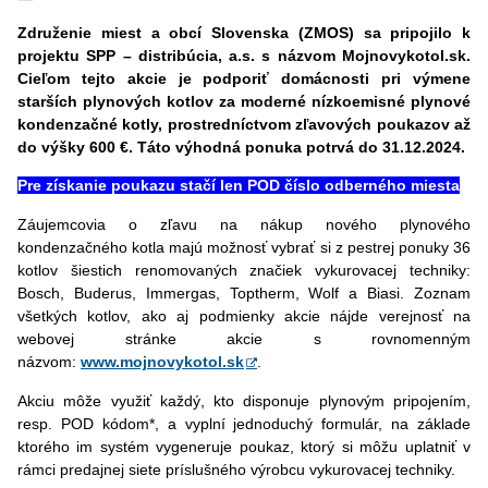
Združenie miest a obcí Slovenska (ZMOS) sa pripojilo k
projektu SPP – distribúcia, a.s. s názvom Mojnovykotol.sk.
Cieľom tejto akcie je podporiť domácnosti pri výmene
starších plynových kotlov za moderné nízkoemisné plynové
kondenzačné kotly, prostredníctvom zľavových poukazov až
do výšky 600 €. Táto výhodná ponuka potrvá do 31.12.2024.
Pre získanie poukazu stačí len POD číslo odberného miesta
Záujemcovia o zľavu na nákup nového plynového
kondenzačného kotla majú možnosť vybrať si z pestrej ponuky 36
kotlov šiestich renomovaných značiek vykurovacej techniky:
Bosch, Buderus, Immergas, Toptherm, Wolf a Biasi. Zoznam
všetkých kotlov, ako aj podmienky akcie nájde verejnosť na
webovej stránke akcie s rovnomenným
názvom:
www.mojnovykotol.sk
.
Akciu môže využiť každý, kto disponuje plynovým pripojením,
resp. POD kódom*, a vyplní jednoduchý formulár, na základe
ktorého im systém vygeneruje poukaz, ktorý si môžu uplatniť v
rámci predajnej siete príslušného výrobcu vykurovacej techniky.