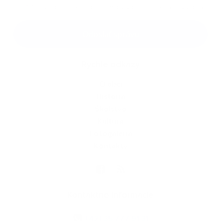
*
Oboznámil som sa so
spracúvaním osobných údajov
Google reCaptcha Response
Odoslať správu
Rýchle odkazy
O obci
História
Školstvo
Kultúra
Fotogaléria
Kontakty
Kontaktné informácie
+421 35 777 91 31