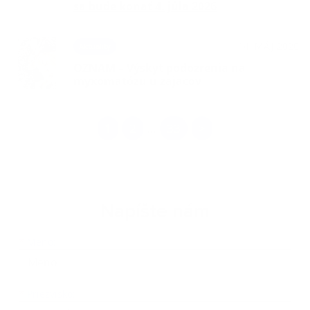
sa bude konať 4. júla 2026
14. MÁJ 2026
Aktuality
OZNAM – Výskyt podozrenia na
myxomatózu u zajacov
1
2
33
>
...
Napíšte nám
Meno
Priezvisko
E-mailová adresa
*
Meno:
*
Priezvisko: