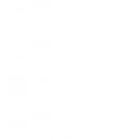
24. JÚN 2026
Aktuality
Slovensko v pohybe – Národný týždeň
športu, pohybových aktivít a zdravého
životného štýlu
24. JÚN 2026
Aktuality
Voľby do orgánov územnej samosprávy
budú 24. októbra 2026
03. JÚN 2026
Aktuality
Oznam o možnosti prihlásenia dieťaťa
do detských jaslí v Kolárove
25. MÁJ 2026
Aktuality
Doručenie oznámenia o delegovaní
člena a náhradníka do okrskovej
volebnej komisie pre referendum, ktoré