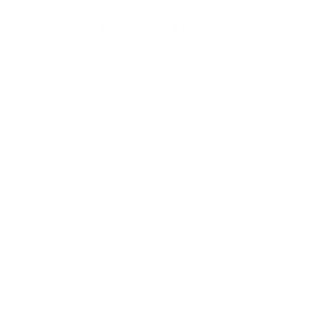
Napíšte nám
Meno
Priezvisko
E-mailová adresa
*
Meno:
*
Priezvisko:
*
E-mailová adresa:
Text vašej správy...
*
Text vašej správy: