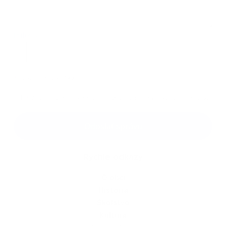
Príloha:
Príloha
*
povinné položky
*
Oboznámil som sa so
spracúvaním osobných údajov
Google reCaptcha Response
Odoslať správu
Rýchle odkazy
O obci
História
Školstvo
Kultúra