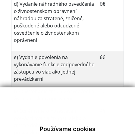
d) Vydanie náhradného osvedčenia
6€
o živnostenskom oprávnení
náhradou za stratené, zničené,
poškodené alebo odcudzené
osvedčenie o živnostenskom
oprávnení
e) Vydanie povolenia na
6€
vykonávanie funkcie zodpovedného
zástupcu vo viac ako jednej
prevádzkarni
f) Za vykonanie zmien v osvedčení o
3€
živnostenskom oprávnení
g) Oznámenie o pozastavení
4€
prevádzkovania živnosti alebo o
zmene doby pozastavenia
Používame cookies
prevádzkovania živnosti