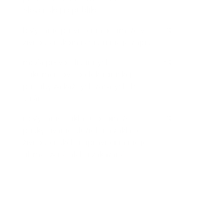
Slovenskej republike
l) Vydanie potvrdenia o tom, že v
3€
živnostenskom registri nie je zápis
m) Za prevod listinných
5€
dokumentov do elektronickej
podoby za každých začatých 15
strán
n) Vydanie dokladu o tom, že
3€
poskytovanie služieb na základe
živnostenského oprávnenia nie je
obmedzené alebo zakázané