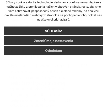
Súbory cookie a ďalšie technológie sledovania používame na zlepšenie
vášho zážitku z prehliadania našich webových stránok, na to, aby sme
h) Vydanie osvedčenia o vykonaní
6€
vám zobrazovali prispôsobený obsah a cielené reklamy, na analýzu
kvalifikačnej skúšky pred
návštevnosti našich webových stránok a na pochopenie toho, odkiaľ naši
skúšobnou komisiou podľa
návštevníci prichádzajú.
osobitného predpisu
SÚHLASÍM
i) Vydanie dokladu o povahe a dĺžke
6€
praxe
Zmeniť moje nastavenia
j) Vydanie rozhodnutia o uznaní
20€
Odmietam
odbornej praxe
k) Vydanie rozhodnutia o uznaní
100€
odbornej kvalifikácie občana
členského štátu Európskej únie
alebo štátu, ktorý je zmluvnou
stranou dohody o Európskom
hospodárskom priestore, a
Švajčiarskej konfederácie na účely
prevádzkovania živnosti v