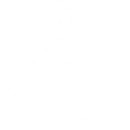
Fotogaléria
Kontakty
Kontaktné informácie
+421 35 777 91 31
info@obecdedinamladeze.sk
využite možnosť získavania aktuálnych informácií s využitím RSS
,
CMS systém (redakčný) systém ECHELON 2,
Mapa stránok
,
web portál
,
webhosting
,
webex.digital, s.r.o.
,
domény
,
registrácia domény
,
spoločnosť webex.digital, s.r.o.
,
technický prevádzkovateľ
Posledná aktualizácia:
05.08.2026
Vytlačiť stránku
|
Vyhlásenie o prístupnosti