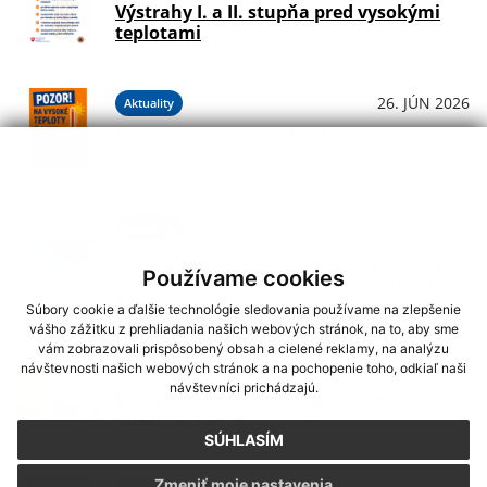
Výstrahy I. a II. stupňa pred vysokými
teplotami
26. JÚN 2026
Aktuality
Pozor na vysoké teploty!
24. JÚN 2026
Aktuality
Slovensko v pohybe – Národný týždeň
Používame cookies
športu, pohybových aktivít a zdravého
životného štýlu
Súbory cookie a ďalšie technológie sledovania používame na zlepšenie
vášho zážitku z prehliadania našich webových stránok, na to, aby sme
vám zobrazovali prispôsobený obsah a cielené reklamy, na analýzu
24. JÚN 2026
Aktuality
návštevnosti našich webových stránok a na pochopenie toho, odkiaľ naši
návštevníci prichádzajú.
Voľby do orgánov územnej samosprávy
budú 24. októbra 2026
SÚHLASÍM
Zmeniť moje nastavenia