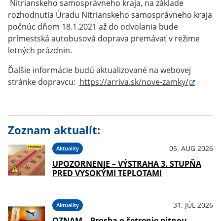
Nitrianskeho samosprávneho kraja, na základe
rozhodnutia Úradu Nitrianskeho samosprávneho kraja
počnúc dňom 18.1.2021 až do odvolania bude
prímestská autobusová doprava premávať v režime
letných prázdnin.
Ďalšie informácie budú aktualizované na webovej
stránke dopravcu:
https://arriva.sk/nove-zamky/
Zoznam aktualít:
05. AUG 2026
Aktuality
UPOZORNENIE – VÝSTRAHA 3. STUPŇA
PRED VYSOKÝMI TEPLOTAMI
31. JÚL 2026
Aktuality
OZNAM – Prosba o šetrenie pitnou