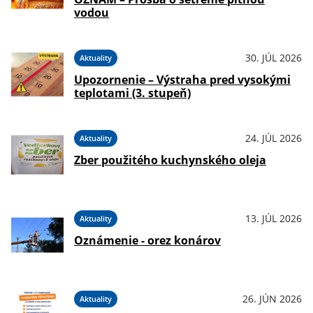
vodou
30. JÚL 2026
Aktuality
Upozornenie – Výstraha pred vysokými
teplotami (3. stupeň)
24. JÚL 2026
Aktuality
Zber použitého kuchynského oleja
13. JÚL 2026
Aktuality
Oznámenie - orez konárov
26. JÚN 2026
Aktuality