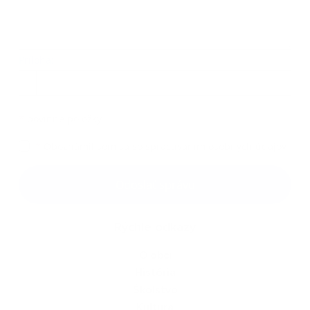
Príloha:
Príloha
*
povinné položky
*
Oboznámil som sa so
spracúvaním osobných údajov
Google reCaptcha Response
Odoslať správu
Rýchle odkazy
O obci
História
Školstvo
Kultúra