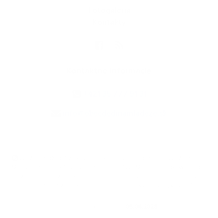
Fotogaléria
Kontakty
Kontaktné informácie
+421 35 777 91 31
info@obecdedinamladeze.sk
využite možnosť získavania aktuálnych informácií s využitím RSS
,
CMS systém (redakčný) systém ECHELON 2,
Mapa stránok
,
web portál
,
webhosting
,
webex.digital, s.r.o.
,
domény
,
registrácia domény
,
spoločnosť webex.digital, s.r.o.
,
technický prevádzkovateľ
Posledná aktualizácia:
05.08.2026