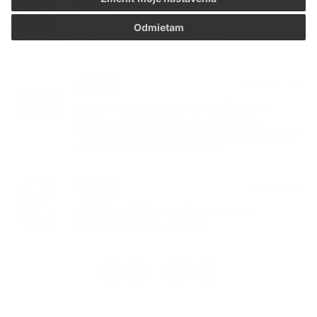
03. JÚN 2026
Aktuality
Oznam o možnosti prihlásenia dieťaťa
Odmietam
do detských jaslí v Kolárove
25. MÁJ 2026
Aktuality
Doručenie oznámenia o delegovaní
člena a náhradníka do okrskovej
volebnej komisie pre referendum, ktoré
sa bude konať 4. júla 2026
14. MÁJ 2026
Aktuality
OZNAM – Výskyt podozrenia na
myxomatózu u zajacov
1
2
33
>
...