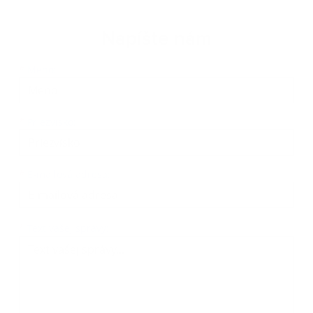
Napíšte nám
Meno
Priezvisko
E-mailová adresa
*
Meno:
*
Priezvisko:
*
E-mailová adresa:
Text vašej správy...
*
Text vašej správy: