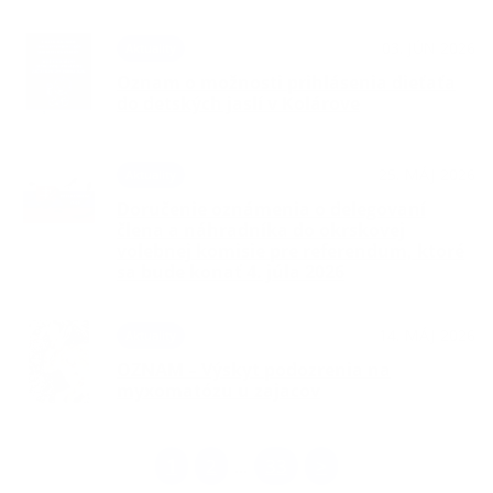
03. JÚN 2026
Aktuality
Oznam o možnosti prihlásenia dieťaťa
do detských jaslí v Kolárove
25. MÁJ 2026
Aktuality
Doručenie oznámenia o delegovaní
člena a náhradníka do okrskovej
volebnej komisie pre referendum, ktoré
sa bude konať 4. júla 2026
14. MÁJ 2026
Aktuality
OZNAM – Výskyt podozrenia na
myxomatózu u zajacov
1
2
33
>
...