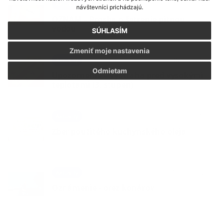
31. JÚL 2026
Aktuality
návštevníci prichádzajú.
OZNAM – Prosba o šetrenie pitnou
vodou
SÚHLASÍM
Zmeniť moje nastavenia
30. JÚL 2026
Aktuality
Odmietam
Upozornenie – Výstraha pred vysokými
teplotami (3. stupeň)
24. JÚL 2026
Aktuality
Zber použitého kuchynského oleja
13. JÚL 2026
Aktuality
Oznámenie - orez konárov