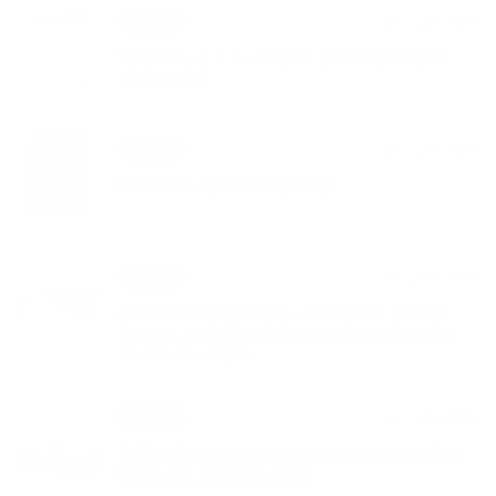
26. JÚN 2026
Aktuality
Výstrahy I. a II. stupňa pred vysokými
teplotami
26. JÚN 2026
Aktuality
Pozor na vysoké teploty!
24. JÚN 2026
Aktuality
Slovensko v pohybe – Národný týždeň
športu, pohybových aktivít a zdravého
životného štýlu
24. JÚN 2026
Aktuality
Voľby do orgánov územnej samosprávy
budú 24. októbra 2026