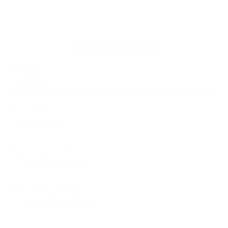
Napíšte nám
Meno
Priezvisko
E-mailová adresa
*
Meno:
*
Priezvisko:
*
E-mailová adresa:
Text vašej správy...
*
Text vašej správy: