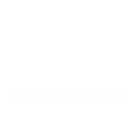
Príloha:
Príloha
*
povinné položky
*
Oboznámil som sa so
spracúvaním osobných údajov
Google reCaptcha Response
Odoslať správu
Rýchle odkazy
O obci
História