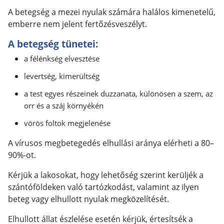
A betegség a mezei nyulak számára halálos kimenetelű,
emberre nem jelent fertőzésveszélyt.
A betegség tünetei:
a félénkség elvesztése
levertség, kimerültség
a test egyes részeinek duzzanata, különösen a szem, az
orr és a száj környékén
vörös foltok megjelenése
A vírusos megbetegedés elhullási aránya elérheti a 80–
90%-ot.
Kérjük a lakosokat, hogy lehetőség szerint kerüljék a
szántóföldeken való tartózkodást, valamint az ilyen
beteg vagy elhullott nyulak megközelítését.
Elhullott állat észlelése esetén kérjük, értesítsék a