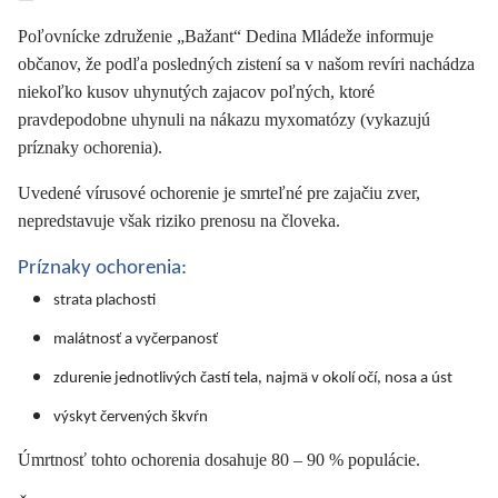
Poľovnícke združenie „Bažant“ Dedina Mládeže informuje
občanov, že podľa posledných zistení sa v našom revíri nachádza
niekoľko kusov uhynutých zajacov poľných, ktoré
pravdepodobne uhynuli na nákazu myxomatózy (vykazujú
príznaky ochorenia).
Uvedené vírusové ochorenie je smrteľné pre zajačiu zver,
nepredstavuje však riziko prenosu na človeka.
Príznaky ochorenia:
strata plachosti
malátnosť a vyčerpanosť
zdurenie jednotlivých častí tela, najmä v okolí očí, nosa a úst
výskyt červených škvŕn
Úmrtnosť tohto ochorenia dosahuje 80 – 90 % populácie.