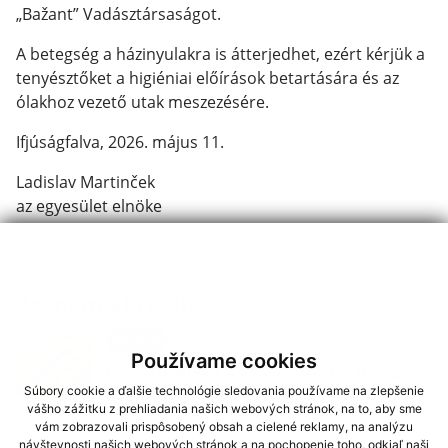
„Bažant” Vadásztársaságot.
A betegség a házinyulakra is átterjedhet, ezért kérjük a
tenyésztőket a higiéniai előírások betartására és az
ólakhoz vezető utak meszezésére.
Ifjúságfalva, 2026. május 11.
Ladislav Martinček
az egyesület elnöke
Zoznam aktualít:
05. AUG 2026
Aktuality
Používame cookies
UPOZORNENIE – VÝSTRAHA 3. STUPŇA
PRED VYSOKÝMI TEPLOTAMI
Súbory cookie a ďalšie technológie sledovania používame na zlepšenie
vášho zážitku z prehliadania našich webových stránok, na to, aby sme
vám zobrazovali prispôsobený obsah a cielené reklamy, na analýzu
návštevnosti našich webových stránok a na pochopenie toho, odkiaľ naši