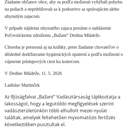
Žiadame občanov obce, aby sa podľa možnosti vyhýbali pohybu
na poliach a nepribližovali sa k podozrivo sa správajúcim alebo
uhynutým zajacom.
V prípade nájdenia uhynutého zajaca prosíme o nahlásenie
Poľovníckemu združeniu „Bažant“ Dedina Mládeže.
Choroba je prenosná aj na králiky, preto žiadame chovateľov o
dôsledné dodržiavanie hygienických opatrení a podľa možnosti o
vápnenie prístupových ciest ku kotercom.
V Dedine Mládeže, 11. 5. 2026
Ladislav Martinček
Az Ifjúságfalvai „Bažant” Vadásztársaság tájékoztatja a
lakosságot, hogy a legutóbbi megfigyelések szerint
vadászterületünkön több elhullott mezei nyulat
találtak, amelyek feltehetően myxomatózis fertőzés
következtében pusztultak el.