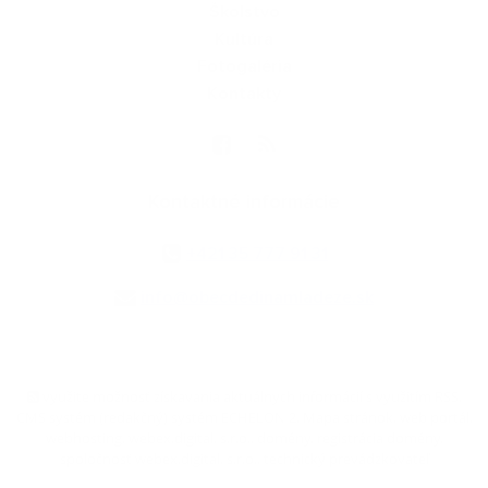
Školstvo
Kultúra
Fotogaléria
Kontakty
Kontaktné informácie
+421 35 777 91 31
info@obecdedinamladeze.sk
využite možnosť získavania aktuálnych informácií s využitím RSS
,
CMS systém (redakčný) systém ECHELON 2,
Mapa stránok
,
web portál
,
webhosting
,
webex.digital, s.r.o.
,
domény
,
registrácia domény
,
spoločnosť webex.digital, s.r.o.
,
technický prevádzkovateľ