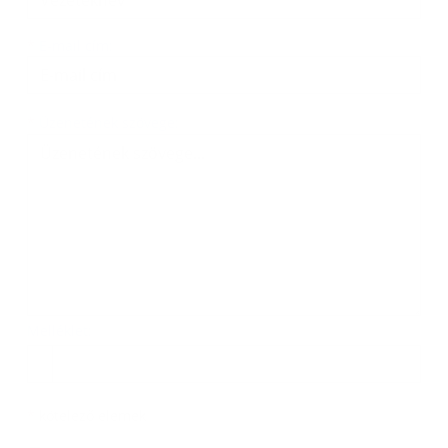
*
E-mail cím:
Üzenetének szövege...
*
Üzenetének szövege:
Melléklet:
Melléklet
*
kötelező elemek