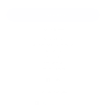
*
Megismerkedtem a
személyes adatok feldolgozásával
Google reCaptcha Response
Üzenet küldése
Gyors linkek
A mi falunk
A település történelme
Iskolaügy
Kultúra
Képgaléria
Elérhetőségek
Elérhetőségek
+421 35 777 91 31