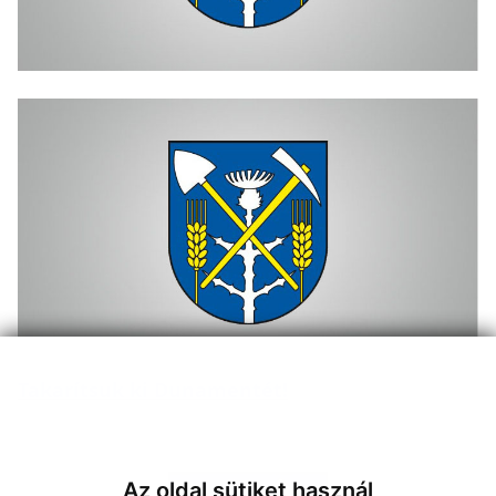
Takarítsuk ki Dunamentét!
Az oldal sütiket használ