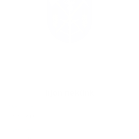
Írjon nekünk
Keresztnév
Vezetéknév
E-mail cím
*
Keresztnév:
*
Vezetéknév: