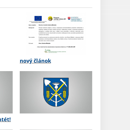
nový článok
tét!