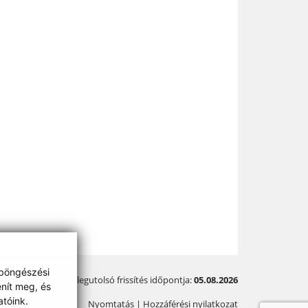
 böngészési
A legutolsó frissítés időpontja:
05.08.2026
enít meg, és
tóink.
Nyomtatás
|
Hozzáférési nyilatkozat