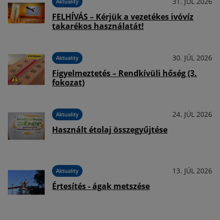
026
31. JÚL 2026
Aktuality
FELHÍVÁS – Kérjük a vezetékes ivóvíz
takarékos használatát!
026
30. JÚL 2026
Aktuality
ei
Figyelmeztetés – Rendkívüli hőség (3.
fokozat)
026
24. JÚL 2026
Aktuality
Használt étolaj összegyűjtése
026
13. JÚL 2026
Aktuality
Értesítés - ágak metszése