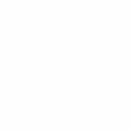
laboris nisi ut aliquip ex ea commodo consequat.
Duis aute irure dolor in reprehenderit in voluptate
velit esse cillum dolore eu fugiat nulla pariatur.
Excepteur sint occaecat cupidatat non proident,
sunt in culpa qui officia deserunt mollit anim id
est laborum.
Lorem ipsum dolor sit amet, consectetur
adipiscing elit, sed do eiusmod tempor incididunt
ut labore et dolore magna aliqua. Ut enim ad
minim veniam, quis nostrud exercitation ullamco
laboris nisi ut aliquip ex ea commodo consequat.
Duis aute irure dolor in reprehenderit in voluptate
velit esse cillum dolore eu fugiat nulla pariatur.
Excepteur sint occaecat cupidatat non proident,
sunt in culpa qui officia deserunt mollit anim id