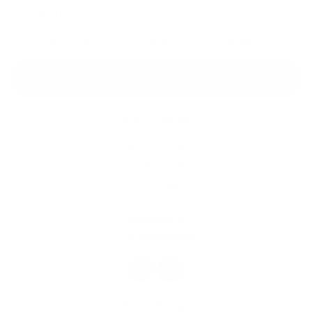
*
kötelező elemek
*
Megismerkedtem a
személyes adatok feldolgozásával
Google reCaptcha Response
Üzenet küldése
Gyors linkek
A mi falunk
A település történelme
Iskolaügy
Kultúra
Képgaléria
Elérhetőségek
Elérhetőségek