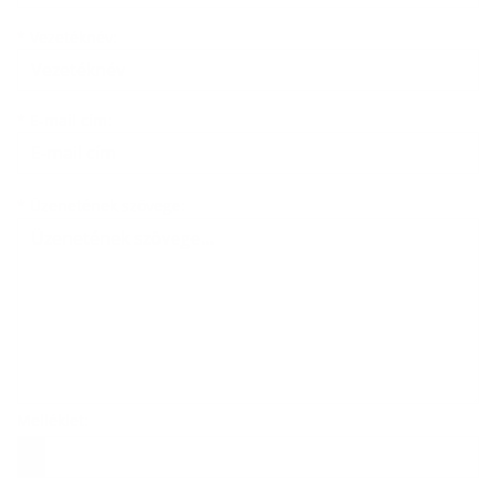
*
Vezetéknév:
*
E-mail cím:
Üzenetének szövege...
*
Üzenetének szövege:
Melléklet:
Melléklet