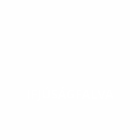
KÖZSÉG
IFJÚSÁGFALVA
Lorem ipsum dolor sit amet, consectetur
adipiscing elit, sed do eiusmod tempor incididunt
ut labore et dolore magna aliqua. Ut enim ad
minim veniam, quis nostrud exercitation ullamco