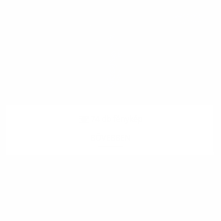
74 db fénykép
BŐVEBBEN
.
.