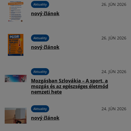
026
26. JÚN 2026
Aktuality
nový článok
026
26. JÚN 2026
Aktuality
nový článok
026
24. JÚN 2026
Aktuality
Mozgásban Szlovákia – A sport, a
mozgás és az egészséges életmód
nemzeti hete
026
24. JÚN 2026
Aktuality
nový článok