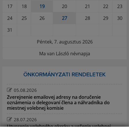
17
18
19
20
21
22
23
24
25
26
27
28
29
30
31
Péntek, 7. augusztus 2026
Ma van László névnapja
ÖNKORMÁNYZATI RENDELETEK
05.08.2026
Zverejnenie emailovej adresy na doručenie
oznámenia o delegovaní člena a náhradníka do
miestnej volebnej komisie
28.07.2026
Utvorenie volebného okrsku a určenie volebnej