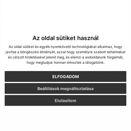
miestnosti
27.07.2026
Záverečný účet Obce Dedina Mládeže za rok 2025
21.07.2026
Az oldal sütiket használ
Verejná vyhláška - Rozhodnutie o predlžení
stavebného povolenia
Az oldal sütiket és egyéb nyomkövető technológiákat alkalmaz, hogy
javítsa a böngészési élményét, azzal hogy személyre szabott tartalmakat
20.07.2026
és célzott hirdetéseket jelenít meg, és elemzi a weboldalunk forgalmát,
hogy megtudjuk honnan érkeztek a látogatóink.
Oznámenie o vymenovaní zapisovateľa miestnej
volebnej komisie
ELFOGADOM
mutass többet
Beállítások megváltoztatása
Elutasítom
Mobil applikáció