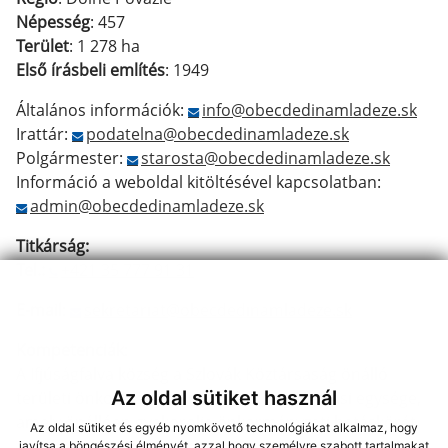
Népesség
: 457
Terület
: 1 278 ha
Első írásbeli említés
: 1949
Általános információk:
info@obecdedinamladeze.sk
Irattár:
podatelna@obecdedinamladeze.sk
Polgármester:
starosta@obecdedinamladeze.sk
Információ a weboldal kitöltésével kapcsolatban:
admin@obecdedinamladeze.sk
Titkárság:
Tel.:
+421 35 777 91 31
E-mail
:
sekretariat@obecdedinamladeze.sk
Kompetenciák
:
A Ifjúságfalva község a Szlovák Köztársaság önálló
Az oldal sütiket használ
területi önkormányzat része és közigazgatási egysége,
amely önállóan gyakorolja önkormányzati hatáskörét.
Az oldal sütiket és egyéb nyomkövető technológiákat alkalmaz, hogy
javítsa a böngészési élményét, azzal hogy személyre szabott tartalmakat