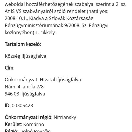
weboldal hozzáférhetőségének szabályai szerint a 2. sz.
Az IS VS szabványairól szóló rendelet (hatályos:
2008.10.1., Kiadva a Szlovák Köztársaság
Pénzügyminisztériumának 9/2008. Sz. Pénzügyi
közlönyében) 1. cikkely.
Tartalom kezelő
:
Község Ifjúságfalva
Cím
:
Önkormányzati Hivatal Ifjúságfalva
Nám. 4. apríla 7/8
946 03 Ifjúságfalva
ID
: 00306428
Önkormányzati régió
: Nitriansky
Kerület
: Komárno
Régió
: Dolné Považie