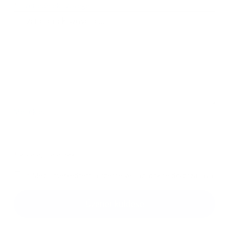
Üzenetének szövege...
*
Üzenetének szövege:
Melléklet:
Melléklet
*
kötelező elemek
*
Megismerkedtem a
személyes adatok feldolgozásával
Google reCaptcha Response
Üzenet küldése