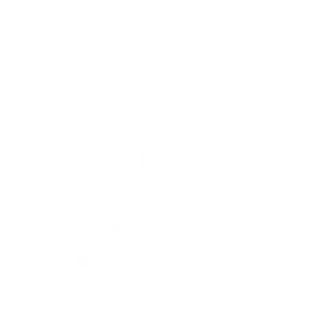
Gyors linkek
A mi falunk
A település történelme
Iskolaügy
Kultúra
Képgaléria
Elérhetőségek
Elérhetőségek
+421 35 777 91 31
info@obecdedinamladeze.sk