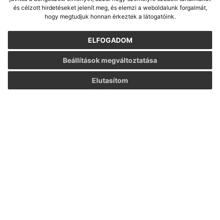
Építőipari iroda a község részére Ifjúságfalva
, székhelye
és célzott hirdetéseket jelenít meg, és elemzi a weboldalunk forgalmát,
hogy megtudjuk honnan érkeztek a látogatóink.
a helyi hivatal Kolárovo
.
ELFOGADOM
Beállítások megváltoztatása
Elutasítom
Írjon nekünk
Keresztnév
Vezetéknév
E-mail cím
*
Keresztnév:
*
Vezetéknév:
*
E-mail cím: