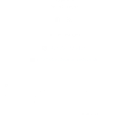
Elérhetőségek
Elérhetőségek
+421 35 777 91 31
info@obecdedinamladeze.sk
jusson a legfrissebb információkhoz az RSS csatornánkon keresztűl
,
ECHELON 2 tartalomkezelő rendszer,
Honlap térkép
,
Internetes portál
,
webhosting
,
webex.digital, s.r.o.
,
doménnevek
,
doménnév regisztráció
,
cég webex.digital, s.r.o.
,
műszaki üzemeltető
A legutolsó frissítés időpontja:
05.08.2026
Nyomtatás
|
Hozzáférési nyilatkozat