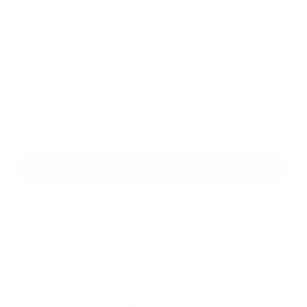
Melléklet:
Melléklet
*
kötelező elemek
*
Megismerkedtem a
személyes adatok feldolgozásával
Google reCaptcha Response
Üzenet küldése
Gyors linkek
A mi falunk
A település történelme
Iskolaügy
Kultúra
Képgaléria