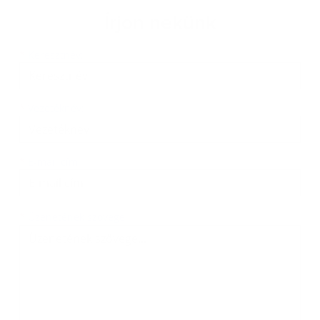
Írjon nekünk
Keresztnév
Vezetéknév
E-mail cím
*
Keresztnév:
*
Vezetéknév:
*
E-mail cím:
Üzenetének szövege...
*
Üzenetének szövege: