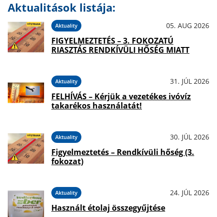
Aktualitások listája:
05. AUG 2026
Aktuality
FIGYELMEZTETÉS – 3. FOKOZATÚ
RIASZTÁS RENDKÍVÜLI HŐSÉG MIATT
31. JÚL 2026
Aktuality
FELHÍVÁS – Kérjük a vezetékes ivóvíz
takarékos használatát!
30. JÚL 2026
Aktuality
Figyelmeztetés – Rendkívüli hőség (3.
fokozat)
24. JÚL 2026
Aktuality
Használt étolaj összegyűjtése