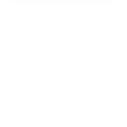
Gyors linkek
A mi falunk
A település történelme
Iskolaügy
Kultúra
Képgaléria
Elérhetőségek
Elérhetőségek
+421 35 777 91 31
info@obecdedinamladeze.sk