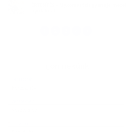
ÉRTESÍTÉS – Myxomatózis gyanúja mezei
nyulaknál
1
2
3
4
>
Írjon nekünk
Keresztnév
Vezetéknév
E-mail cím
*
Keresztnév:
*
Vezetéknév:
*
E-mail cím: