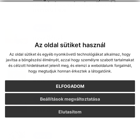
mozgás és az egészséges életmód
nemzeti hete
24. JÚN 2026
Aktuality
nový článok
Az oldal sütiket használ
Az oldal sütiket és egyéb nyomkövető technológiákat alkalmaz, hogy
javítsa a böngészési élményét, azzal hogy személyre szabott tartalmakat
03. JÚN 2026
Aktuality
és célzott hirdetéseket jelenít meg, és elemzi a weboldalunk forgalmát,
hogy megtudjuk honnan érkeztek a látogatóink.
Tájékoztatás a gútai bölcsődei
beíratkozásról
ELFOGADOM
Beállítások megváltoztatása
25. MÁJ 2026
Aktuality
nový článok
Elutasítom
14. MÁJ 2026
Aktuality