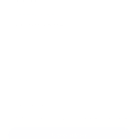
Üzenetének szövege...
*
Üzenetének szövege:
Melléklet:
Melléklet
*
kötelező elemek
*
Megismerkedtem a
személyes adatok feldolgozásával
Google reCaptcha Response
Üzenet küldése