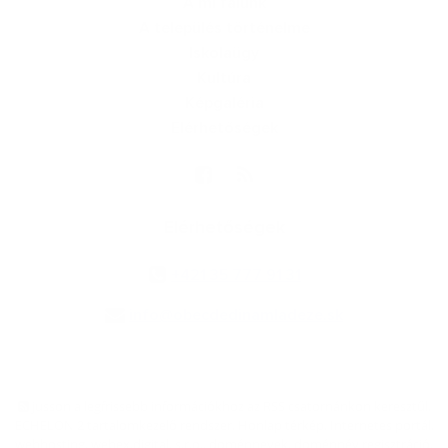
A mi falunk
A település történelme
Iskolaügy
Kultúra
Képgaléria
Elérhetőségek
Elérhetőségek
+421 35 777 91 31
info@obecdedinamladeze.sk
jusson a legfrissebb információkhoz az RSS csatornánkon keresztűl
,
ECHELON 2 tartalomkezelő rendszer,
Honlap térkép
,
Internetes portál
,
webhosting
,
webex.digital, s.r.o.
,
doménnevek
,
doménnév regisztráció
,