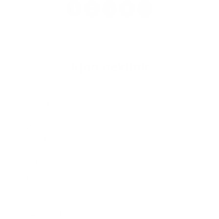
1
2
3
4
>
Írjon nekünk
Keresztnév
Vezetéknév
E-mail cím
*
Keresztnév:
*
Vezetéknév:
*
E-mail cím:
Üzenetének szövege...
*
Üzenetének szövege: