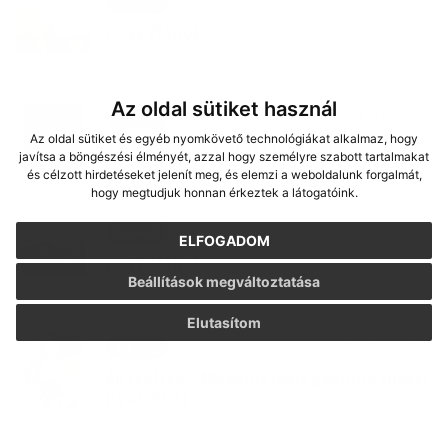
24. JÚN 2026
Aktuality
nový článok
Az oldal sütiket használ
03. JÚN 2026
Aktuality
Az oldal sütiket és egyéb nyomkövető technológiákat alkalmaz, hogy
Tájékoztatás a gútai bölcsődei
javítsa a böngészési élményét, azzal hogy személyre szabott tartalmakat
beíratkozásról
és célzott hirdetéseket jelenít meg, és elemzi a weboldalunk forgalmát,
hogy megtudjuk honnan érkeztek a látogatóink.
25. MÁJ 2026
Aktuality
ELFOGADOM
nový článok
Beállítások megváltoztatása
Elutasítom
14. MÁJ 2026
Aktuality
ÉRTESÍTÉS – Myxomatózis gyanúja mezei
nyulaknál