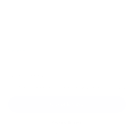
Melléklet:
Melléklet
*
kötelező elemek
*
Megismerkedtem a
személyes adatok feldolgozásával
Google reCaptcha Response
Üzenet küldése
Gyors linkek