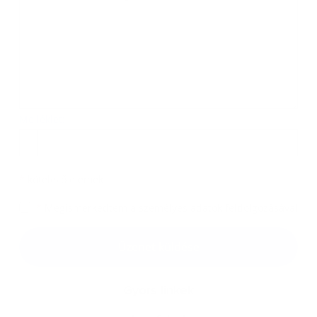
Melléklet:
Melléklet
*
kötelező elemek
*
Megismerkedtem a
személyes adatok feldolgozásával
Google reCaptcha Response
Üzenet küldése
Gyors linkek