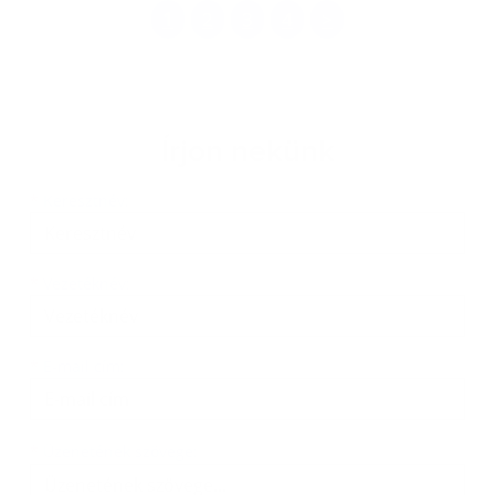
1
2
3
4
>
Írjon nekünk
Keresztnév
Vezetéknév
E-mail cím
*
Keresztnév:
*
Vezetéknév:
*
E-mail cím:
Üzenetének szövege...
*
Üzenetének szövege: