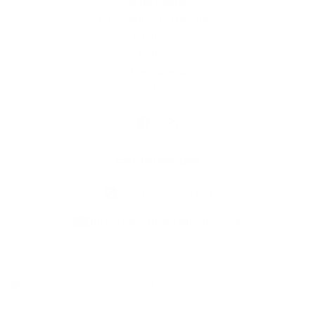
A mi falunk
A település történelme
Iskolaügy
Kultúra
Képgaléria
Elérhetőségek
Elérhetőségek
+421 35 777 91 31
info@obecdedinamladeze.sk
jusson a legfrissebb információkhoz az RSS csatornánkon keresztűl
,
ECHELON 2 tartalomkezelő rendszer,
Honlap térkép
,
Internetes portál
,
webhosting
,
webex.digital, s.r.o.
,
doménnevek
,
doménnév regisztráció
,