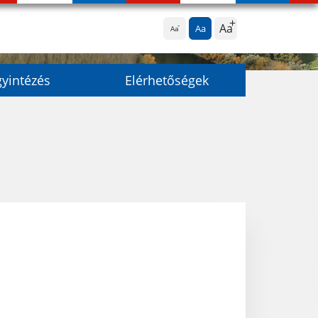
Aa
Aa
Aa
yintézés
Elérhetőségek