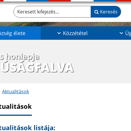
Keresett kifejezés...
Keresés
zség élete
Közzététel
Üg
os honlapja
JÚSÁGFALVA
Aktualitások
tualitások
ualitások listája: