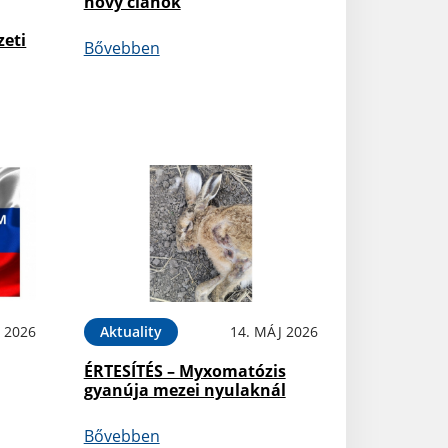
nový článok
zeti
Bővebben
 2026
Aktuality
14. MÁJ 2026
ÉRTESÍTÉS – Myxomatózis
gyanúja mezei nyulaknál
Bővebben