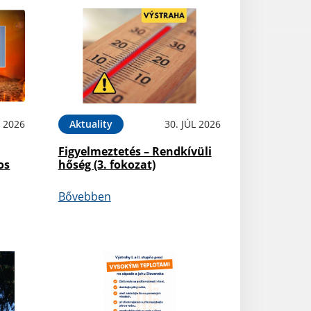
L 2026
Aktuality
30. JÚL 2026
Figyelmeztetés – Rendkívüli
os
hőség (3. fokozat)
Bővebben