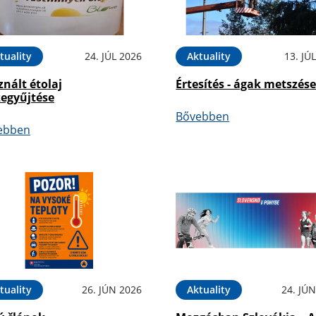
tuality
24. JÚL 2026
Aktuality
13. JÚ
nált étolaj
Értesítés - ágak metszés
zegyűjtése
Bővebben
ebben
tuality
26. JÚN 2026
Aktuality
24. JÚ