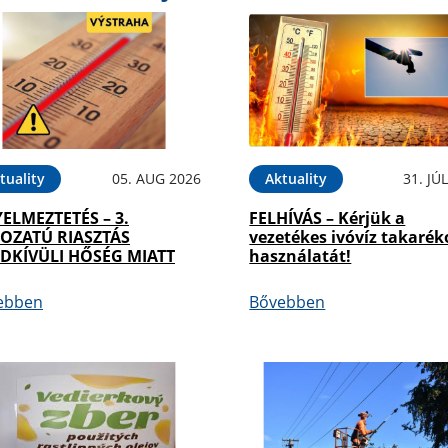
tuality
05. AUG 2026
Aktuality
31. JÚ
YELMEZTETÉS – 3.
FELHÍVÁS – Kérjük a
OZATÚ RIASZTÁS
vezetékes ivóvíz takarék
DKÍVÜLI HŐSÉG MIATT
használatát!
ebben
Bővebben