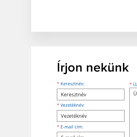
Írjon nekünk
Keresztnév
Vezetéknév
E-mail cím
*
Keresztnév:
*
Üz
*
Vezetéknév:
*
E-mail cím: