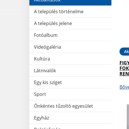
A település történelme
A település jelene
Fotóalbum
Videógaléria
Ak
Kultúra
FIG
FOK
Látnivalók
REN
Egy kis sziget
Bőv
Sport
Önkéntes tűzoltó egyesület
Egyház