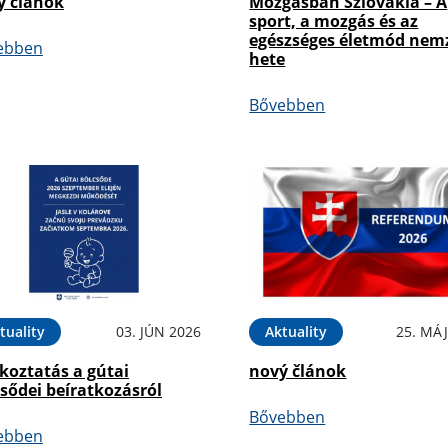
ý článok
Mozgásban Szlovákia – A
sport, a mozgás és az
egészséges életmód nem
ebben
hete
Bővebben
tuality
03. JÚN 2026
Aktuality
25. MÁJ
koztatás a gútai
nový článok
sődei beíratkozásról
Bővebben
ebben