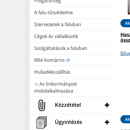
Polgárőrség
A falu tűzvédelme
Ak
Szervezetek a faluban
Hasz
Cégek és vállalkozók
öss
Szolgáltatások a faluban
Bőv
RRA Komárno
Hulladékszállítás
☆ Az önkormányzat
mobilalkalmazása
Közzététel
Ak
Ügyintézés