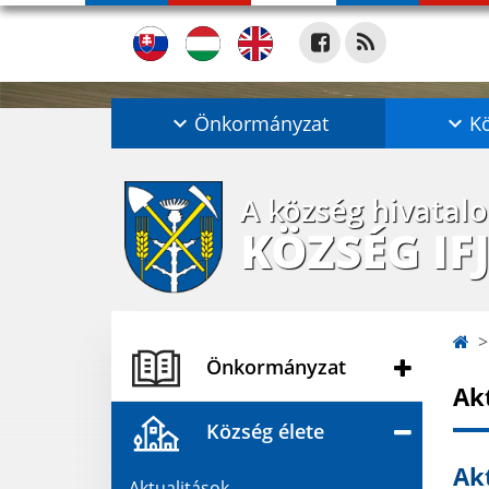
Önkormányzat
Kö
A község hivatal
KÖZSÉG IF
Önkormányzat
Ak
Község élete
Akt
Aktualitások