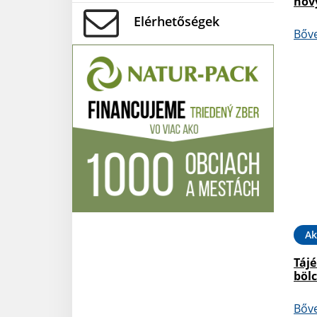
nov
Elérhetőségek
Bőv
Ak
Tájé
bölc
Bőv