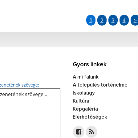
1
2
3
4
>
Gyors linkek
A mi falunk
Üzenetének szövege...
enetének szövege:
A település történelme
Iskolaügy
Kultúra
Képgaléria
Elérhetőségek